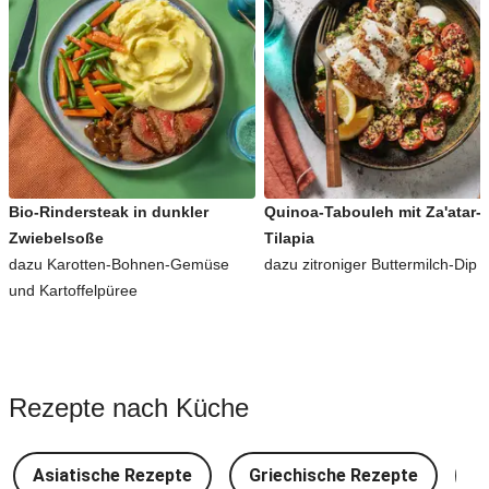
Bio-Rindersteak in dunkler
Quinoa-Tabouleh mit Za'atar-
Zwiebelsoße
Tilapia
dazu Karotten-Bohnen-Gemüse
dazu zitroniger Buttermilch-Dip
und Kartoffelpüree
Rezepte nach Küche
Asiatische Rezepte
Griechische Rezepte
D