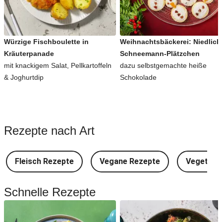
Würzige Fischboulette in
Weihnachtsbäckerei: Niedlich
Kräuterpanade
Schneemann-Plätzchen
mit knackigem Salat, Pellkartoffeln
dazu selbstgemachte heiße
& Joghurtdip
Schokolade
Rezepte nach Art
Fleisch Rezepte
Vegane Rezepte
Vegetari
Schnelle Rezepte