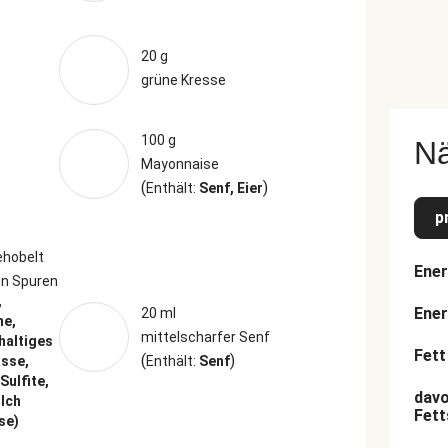
20 g
grüne Kresse
100 g
N
Mayonnaise
(
)
Enthält:
Senf, Eier
p
ehobelt
Ener
n Spuren
,
Ener
20 ml
ne,
mittelscharfer Senf
haltiges
Fett
(
)
üsse,
Enthält:
Senf
Sulfite,
davo
ilch
Fett
se)