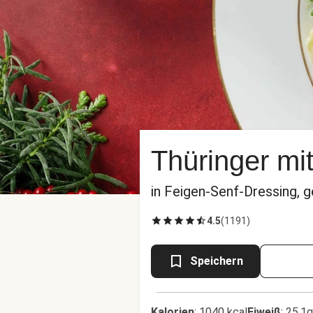
Thüringer mit
in Feigen-Senf-Dressing, g
4.5
(
1191
)
Speichern
Kalorien
:
1040 kcal
Eiweiß
:
25.1g