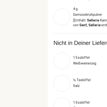
4 g
Gemüsebrühpulver
(
Enthält:
Sellerie
Kan
von
Senf, Sellerie
ent
Nicht in Deiner Liefe
1 Esslöffel
Weißweinessig
½ Teelöffel
Salz
1 Esslöffel