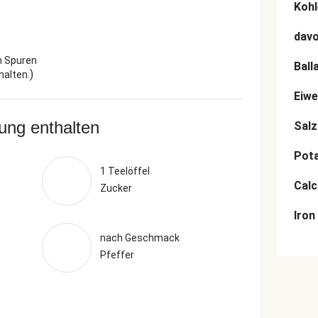
Kohl
dav
n Spuren
Ball
)
halten.
Eiwe
rung enthalten
Salz
Pot
1 Teelöffel
Cal
Zucker
Iron
nach Geschmack
Pfeffer