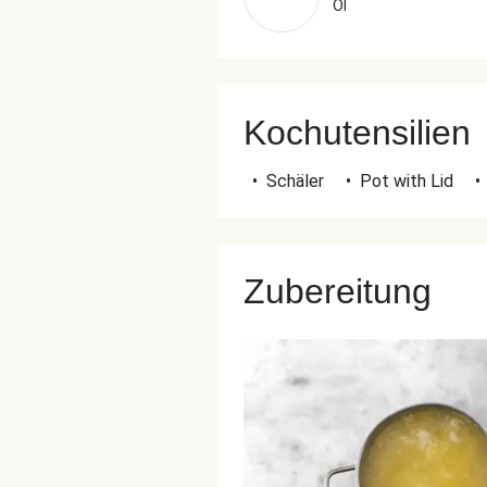
Öl
Kochutensilien
•
Schäler
•
Pot with Lid
•
Zubereitung