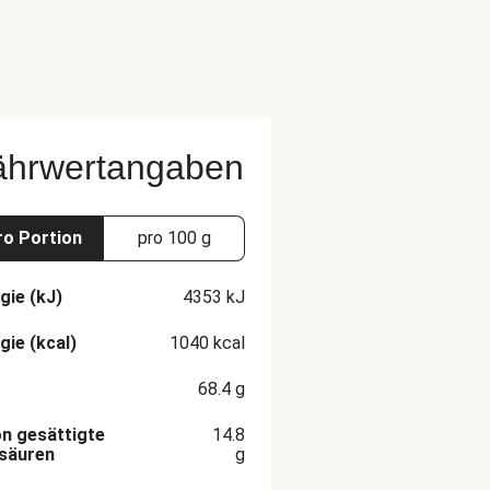
ährwertangaben
ro Portion
pro 100 g
gie (kJ)
4353
kJ
gie (kcal)
1040
kcal
68.4
g
n gesättigte
14.8
säuren
g