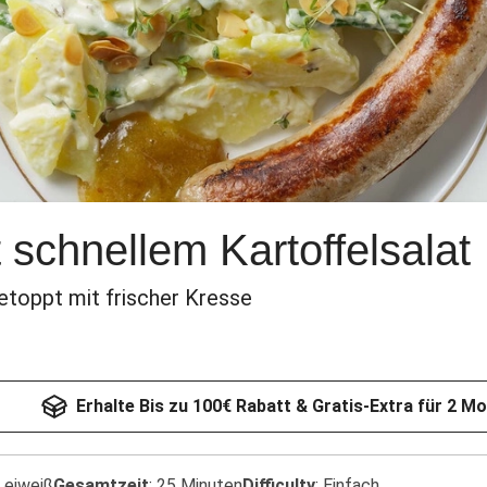
 schnellem Kartoffelsalat
etoppt mit frischer Kresse
Erhalte Bis zu 100€ Rabatt & Gratis-Extra für 2 M
 eiweiß
Gesamtzeit
:
25 Minuten
Difficulty
:
Einfach