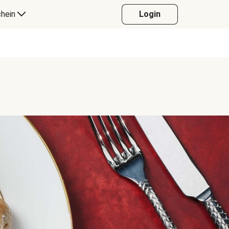
hein
Login