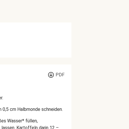
PDF
r.
 in 0,5 cm Halbmonde schneiden.
ßes Wasser* füllen,
assen. Kartoffeln darin 12 –