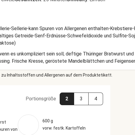
lerie
•
Sellerie
•
kann Spuren von Allergenen enthalten
•
Krebstiere
•
altiges Getreide
•
Senf
•
Erdnüsse
•
Schwefeldioxide und Sulfite
•
So
Laktose)
wenn es unkompliziert sein soll; deftige Thüringer Bratwurst und 
sing. Frische Kresse, geröstete Mandelblättchen und Feigensenf
 zu Inhaltsstoffen und Allergenen auf dem Produktetikett.
Portionsgröße
2
3
4
600 g
rst
vorw. festk. Kartoffeln
puren von