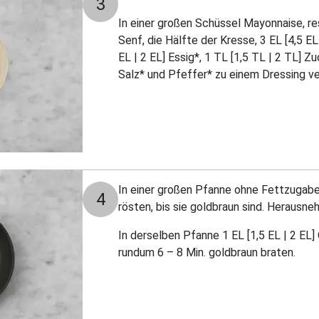
3
In einer großen Schüssel Mayonnaise, res
Senf, die Hälfte der Kresse, 3 EL [4,5 EL
EL | 2 EL] Essig*, 1 TL [1,5 TL | 2 TL] Zu
Salz* und Pfeffer* zu einem Dressing v
In einer großen Pfanne ohne Fettzugabe
4
rösten, bis sie goldbraun sind. Herausne
In derselben Pfanne 1 EL [1,5 EL | 2 EL] 
rundum 6 – 8 Min. goldbraun braten.