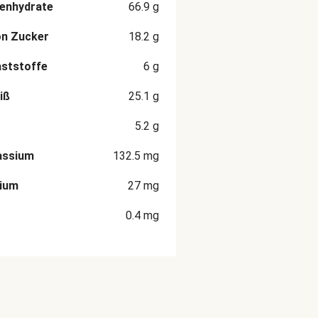
enhydrate
66.9
g
on Zucker
18.2
g
aststoffe
6
g
iß
25.1
g
5.2
g
assium
132.5
mg
cium
27
mg
0.4
mg