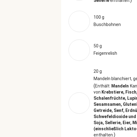
)
Sellerie
enthalten.
100 g
Buschbohnen
50 g
Feigenrelish
20 g
Mandeln blanchiert, g
(
Enthält:
Mandeln
Kan
von
Krebstiere, Fisch
Schalenfrüchte, Lupi
Sesamsamen, Gluten
Getreide, Senf, Erdn
Schwefeldioxide und 
Soja, Sellerie, Eier, M
(einschließlich Lakto
)
enthalten.