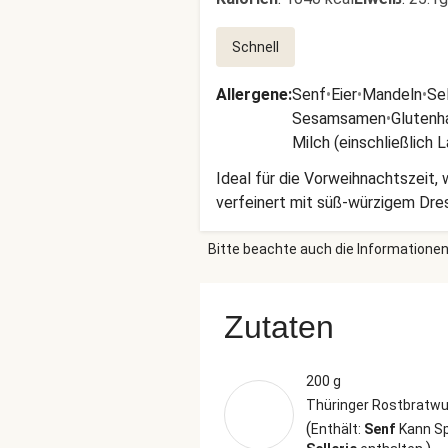
Schnell
Allergene
:
Senf
•
Eier
•
Mandeln
•
Sel
Sesamsamen
•
Glutenh
Milch (einschließlich 
Ideal für die Vorweihnachtszeit, 
verfeinert mit süß-würzigem Dres
Bitte beachte auch die Informationen
Zutaten
200 g
Thüringer Rostbratwu
(
Enthält:
Senf
Kann S