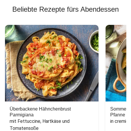
Beliebte Rezepte fürs Abendessen
Überbackene Hähnchenbrust
Sommerlic
Parmigiana
Pfanne
mit Fettuccine, Hartkäse und 
in cremig
Tomatensoße