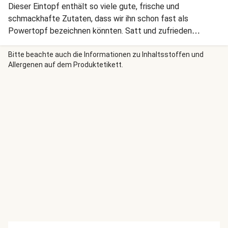
Dieser Eintopf enthält so viele gute, frische und
schmackhafte Zutaten, dass wir ihn schon fast als
Powertopf bezeichnen könnten. Satt und zufrieden
machen Dich ballaststoffreiche Zutaten und jede Menge
Gemüse.
Bitte beachte auch die Informationen zu Inhaltsstoffen und
Allergenen auf dem Produktetikett.