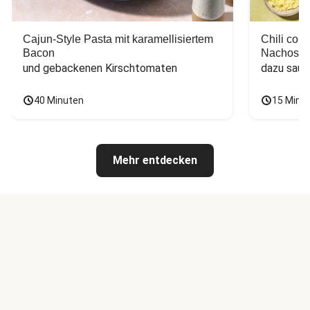
Cajun-Style Pasta mit karamellisiertem
Chili con
Bacon
Nachos
und gebackenen Kirschtomaten
dazu saur
40 Minuten
15 Minu
Mehr entdecken