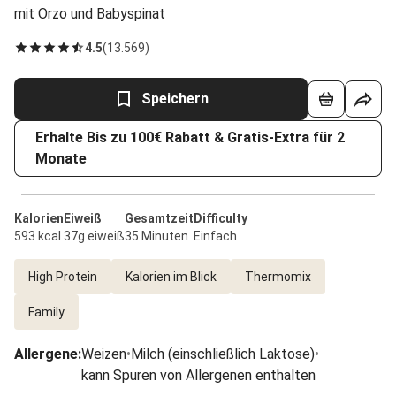
mit Orzo und Babyspinat
4.5
(
13.569
)
Speichern
Erhalte Bis zu 100€ Rabatt & Gratis-Extra für 2
Monate
Kalorien
Eiweiß
Gesamtzeit
Difficulty
593 kcal
37g eiweiß
35 Minuten
Einfach
High Protein
Kalorien im Blick
Thermomix
Family
Allergene
:
Weizen
•
Milch (einschließlich Laktose)
•
kann Spuren von Allergenen enthalten