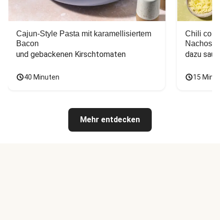
Cajun-Style Pasta mit karamellisiertem
Chili con
Bacon
Nachos
und gebackenen Kirschtomaten
dazu saur
40 Minuten
15 Minu
Mehr entdecken