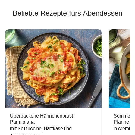
Beliebte Rezepte fürs Abendessen
Überbackene Hähnchenbrust
Sommerlic
Parmigiana
Pfanne
mit Fettuccine, Hartkäse und 
in cremig