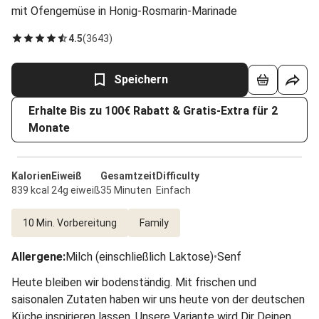
mit Ofengemüse in Honig-Rosmarin-Marinade
4.5
(
3643
)
Speichern
Erhalte Bis zu 100€ Rabatt & Gratis-Extra für 2
Monate
Kalorien
Eiweiß
Gesamtzeit
Difficulty
839 kcal
24g eiweiß
35 Minuten
Einfach
10 Min. Vorbereitung
Family
Allergene
:
Milch (einschließlich Laktose)
•
Senf
Heute bleiben wir bodenständig. Mit frischen und
saisonalen Zutaten haben wir uns heute von der deutschen
Küche inspirieren lassen. Unsere Variante wird Dir Deinen