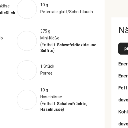
10 g
nkäse
Petersilie glatt/Schnittlauch
hließlich
N
375 g
lo
Mini-Klöße
(
Enthält:
Schwefeldioxide und
p
)
Sulfite
Ener
1 Stück
Porree
Ener
Fett
10 g
Haselnüsse
davo
(
Enthält:
Schalenfrüchte,
)
Haselnüsse
Kohl
dav