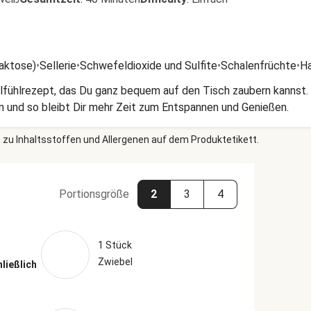
Laktose)
•
Sellerie
•
Schwefeldioxide und Sulfite
•
Schalenfrüchte
•
H
lfühlrezept, das Du ganz bequem auf den Tisch zaubern kannst. 
 und so bleibt Dir mehr Zeit zum Entspannen und Genießen.
 zu Inhaltsstoffen und Allergenen auf dem Produktetikett.
Portionsgröße
2
3
4
1 Stück
Zwiebel
hließlich