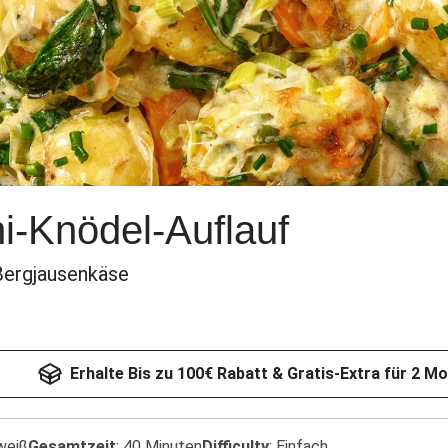
i-Knödel-Auflauf
 Bergjausenkäse
Erhalte Bis zu 100€ Rabatt & Gratis-Extra für 2 M
weiß
Gesamtzeit
:
40 Minuten
Difficulty
:
Einfach