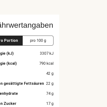
ährwertangaben
ro Portion
pro 100 g
gie (kJ)
3307
kJ
gie (kcal)
790
kcal
42
g
n gesättigte Fettsäuren
22
g
enhydrate
74
g
on Zucker
17
g