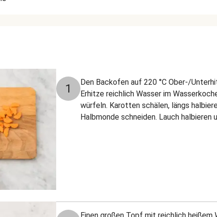
Den Backofen auf 220 °C Ober-/Unterhit
1
Erhitze reichlich Wasser im Wasserkoche
würfeln. Karotten schälen, längs halbier
Halbmonde schneiden. Lauch halbieren un
Einen großen Topf mit reichlich heißem 