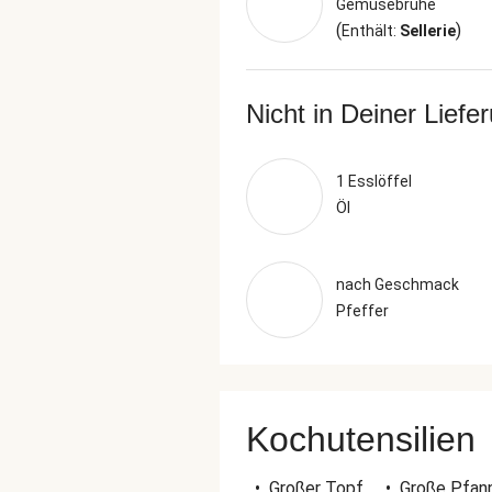
Gemüsebrühe
(
)
Enthält:
Sellerie
Nicht in Deiner Liefe
1 Esslöffel
Öl
nach Geschmack
Pfeffer
Kochutensilien
•
Großer Topf
•
Große Pfan