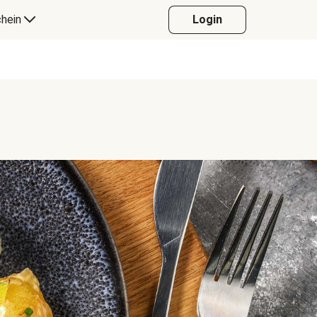
hein
Login