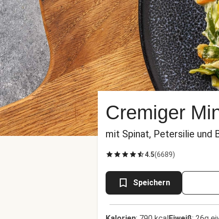
Cremiger Min
mit Spinat, Petersilie und
4.5
(
6689
)
Speichern
Kalorien
:
790 kcal
Eiweiß
:
26g ei