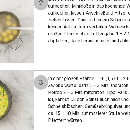
2
aufkochen. Miniklöße in das kochende 
aufkochen lassen. Anschließend Hitze re
ziehen lassen. Dann mit einem Schaumlö
kleinen Auflaufform verteilen. Währendd
großen Pfanne ohne Fettzugabe 1 – 2 Mi
abplatzen, dann herausnehmen und abküh
In einer großen Pfanne 1 EL [1,5 EL | 2 E
3
Zwiebelwürfel darin 2 – 3 Min. anbraten
Porree 2 – 3 Min. mitbraten. Tipp: Falls
ist, kannst Du den Spinat auch nach und
Sahne ablöschen, Gemüsebrühpulver und 
ca. 15 – 18 Min. auf mittlerer Stufe wei
Pfeffer* würzen.