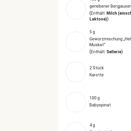
geriebener Bergjause
(
Enthält:
Milch (einsc
)
Laktose)
5 g
Gewürzmischung „Hel
Muskat“
(
)
Enthält:
Sellerie
2 Stück
Karotte
100 g
Babyspinat
4 g