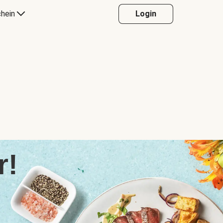
hein
Login
r!