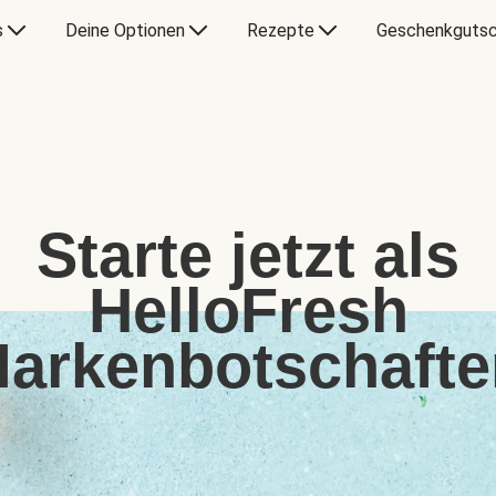
s
Deine Optionen
Rezepte
Geschenkgutsc
Starte jetzt als
HelloFresh
arkenbotschafte