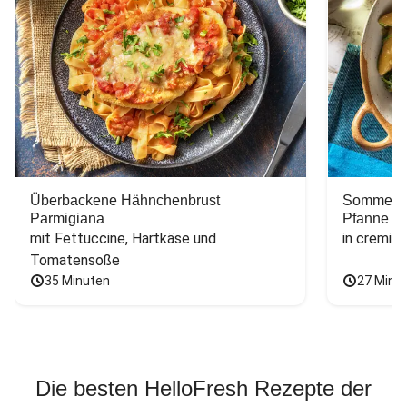
Überbackene Hähnchenbrust
Sommerlic
Parmigiana
Pfanne
mit Fettuccine, Hartkäse und 
in cremig
Tomatensoße
35 Minuten
27 Minu
Die besten HelloFresh Rezepte der