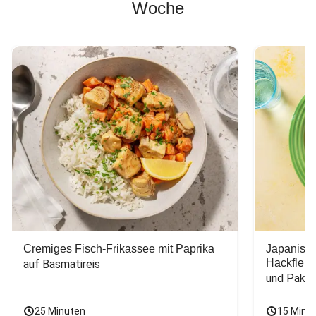
Woche
Cremiges Fisch-Frikassee mit Paprika
Japanisc
Hackfleis
auf Basmatireis
und Pak C
25 Minuten
15 Minu