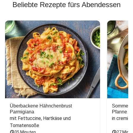
Beliebte Rezepte fürs Abendessen
Überbackene Hähnchenbrust
Sommerlic
Parmigiana
Pfanne
mit Fettuccine, Hartkäse und 
in cremig
Tomatensoße
35 Minuten
27 Minu