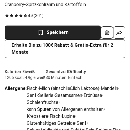
Cranberry-Spitzkohlrahm und Kartoffeln
4.5
(
301
)
Speichern
Erhalte Bis zu 100€ Rabatt & Gratis-Extra für 2
Monate
Kalorien
Eiweiß
Gesamtzeit
Difficulty
1205 kcal
54.9g eiweiß
30 Minuten
Einfach
Allergene
:
Fisch
•
Milch (einschließlich Laktose)
•
Mandeln
•
Senf
•
Sellerie
•
Sesamsamen
•
Erdnüsse
•
Schalenfrüchte
•
kann Spuren von Allergenen enthalten
•
Krebstiere
•
Fisch
•
Lupine
•
Glutenhaltiges Getreide
•
Senf
•