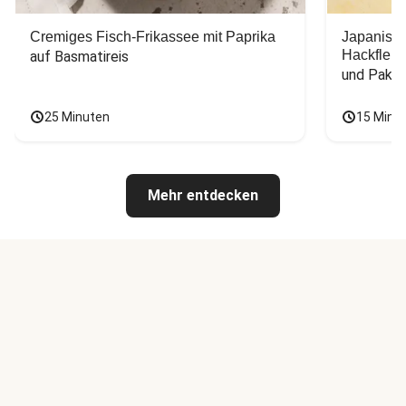
Cremiges Fisch-Frikassee mit Paprika
Japanisc
Hackfleis
auf Basmatireis
und Pak C
25 Minuten
15 Minu
Mehr entdecken