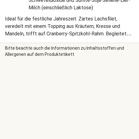
Schwefeldioxide und Sulfite
•
Soja
•
Sellerie
•
Eier
•
Milch (einschließlich Laktose)
Ideal für die festliche Jahreszeit: Zartes Lachsfilet,
veredelt mit einem Topping aus Kräutern, Kresse und
Mandeln, trifft auf Cranberry-Spitzkohl-Rahm. Begleitet
wird dieses Genuss-Erlebnis von roten Kartoffeln – hier
bleiben keine Wünsche offen.
Bitte beachte auch die Informationen zu Inhaltsstoffen und
Allergenen auf dem Produktetikett.