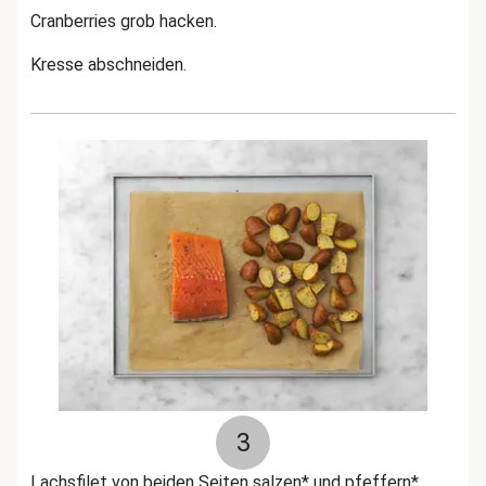
Cranberries grob hacken.
Kresse abschneiden.
3
Lachsfilet von beiden Seiten salzen* und pfeffern*.