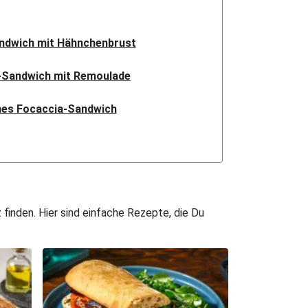
ndwich mit Hähnchenbrust
-Sandwich mit Remoulade
nes Focaccia-Sandwich
-Tomaten-Sandwich
 Bacon Sandwich
illed Cheese“ Sandwich
finden. Hier sind einfache Rezepte, die Du
dwich mit Rindersteak
andwich mit Bio-Feta
ed Pork Sandwich