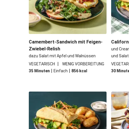
Doppelt Thüringer Bratwurs
Camembert-Sandwich mit Feigen-
Camembert-Sandwich mit Feigen-
Califor
Zwiebel-Relish
und Crea
dazu Salat mit Apfel und Walnüssen
und Salat
|
VEGETARISCH
WENIG VORBEREITUNG
VEGETAR
|
|
35 Minuten
Einfach
856
kcal
30 Minut