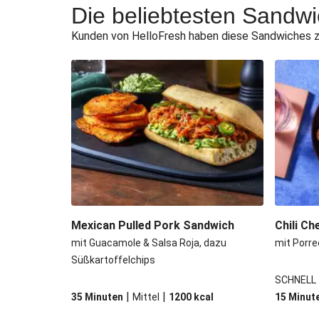
Die beliebtesten Sandw
Kunden von HelloFresh haben diese Sandwiches zu
Mexican Pulled Pork Sandwich
Chili C
mit Guacamole & Salsa Roja, dazu
mit Porr
Süßkartoffelchips
SCHNELL
|
|
35 Minuten
Mittel
1200
kcal
15 Minut