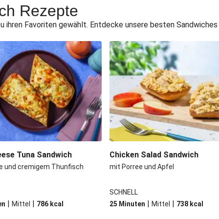
ich Rezepte
 ihren Favoriten gewählt. Entdecke unsere besten Sandwiches u
heese Tuna Sandwich
Chicken Salad Sandwich
ee und cremigem Thunfisch
mit Porree und Apfel
SCHNELL
|
|
|
|
en
Mittel
786
kcal
25 Minuten
Mittel
738
kcal