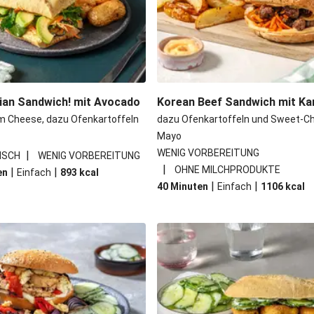
t Sandwich
Philly doppelt
Zwiebel-Relish
Pull
nian Sandwich! mit Avocado
Korean Beef Sandwich mit Ka
m Cheese, dazu Ofenkartoffeln
dazu Ofenkartoffeln und Sweet-Chi
Mayo
WENIG VORBEREITUNG
|
ISCH
WENIG VORBEREITUNG
|
OHNE MILCHPRODUKTE
|
|
en
Einfach
893
kcal
|
|
40 Minuten
Einfach
1106
kcal