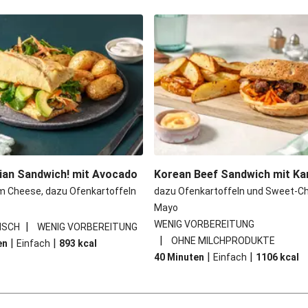
nian Sandwich! mit Avocado
Korean Beef Sandwich mit Ka
m Cheese, dazu Ofenkartoffeln
dazu Ofenkartoffeln und Sweet-Chi
Mayo
WENIG VORBEREITUNG
|
ISCH
WENIG VORBEREITUNG
|
OHNE MILCHPRODUKTE
|
|
en
Einfach
893
kcal
|
|
40 Minuten
Einfach
1106
kcal