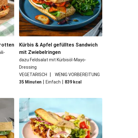
 Rind-Cheesesteak Sandwich
ed Pork Sandwich
rotten
Kürbis & Apfel gefülltes Sandwich
mit Zwiebelringen
li-
dazu Feldsalat mit Kürbisöl-Mayo-
Dressing
|
VEGETARISCH
WENIG VORBEREITUNG
|
|
35 Minuten
Einfach
839
kcal