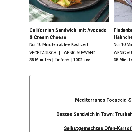
Californian Sandwich! mit Avocado
Fladenb
& Cream Cheese
Hähnche
Nur 10 Minuten aktive Kochzeit
Nur 10 Mi
|
VEGETARISCH
WENIG AUFWAND
WENIG A
|
|
35 Minuten
Einfach
1002
kcal
35 Minut
Mediterranes Focaccia-S
Bestes Sandwich in Town: Trutha
Selbstgemachtes Ofen-Kartof