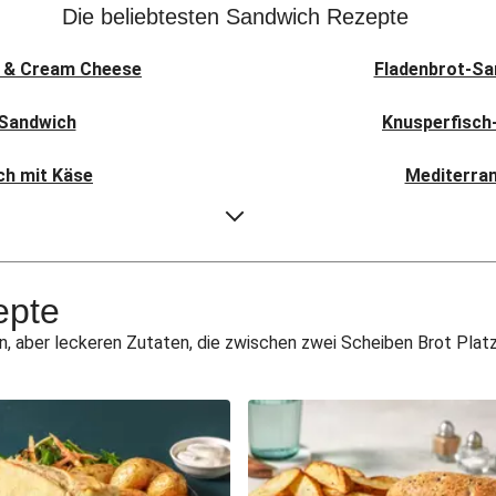
Die beliebtesten Sandwich Rezepte
o & Cream Cheese
Fladenbrot-Sa
 Sandwich
Knusperfisch
ch mit Käse
Mediterra
Guacamole
Avocado
h „Caprese“
Das
epte
ich
Knusper „Gr
aber leckeren Zutaten, die zwischen zwei Scheiben Brot Platz 
ch”
Sabich-San
Hähnchen
Sabich-S
inen-Sandwich
Pull