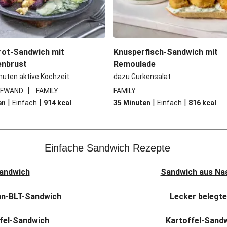
rot-Sandwich mit
Knusperfisch-Sandwich mit
nbrust
Remoulade
nuten aktive Kochzeit
dazu Gurkensalat
|
UFWAND
FAMILY
FAMILY
|
|
|
|
en
Einfach
914
kcal
35 Minuten
Einfach
816
kcal
Einfache Sandwich Rezepte
andwich
Sandwich aus Na
hn-BLT-Sandwich
Lecker belegt
fel-Sandwich
Kartoffel-Sandw