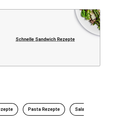
Schnelle Sandwich Rezepte
ezepte
Pasta Rezepte
Salat Rezepte
Kal