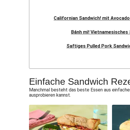
Californian Sandwich! mit Avocad
Bánh mì! Vietnamesisches
Saftiges Pulled Pork Sandwi
Sandwich mit Aubergine, 
Italienisches Steak Sandwic
Einfache Sandwich Rez
Feines Steak-Sandw
Manchmal besteht das beste Essen aus einfachen, 
ausprobieren kannst.
Veggie „Club Sandwi
Sabich-Sandwich mit Bio-
Vegan Sabich: Harissa-Auberg