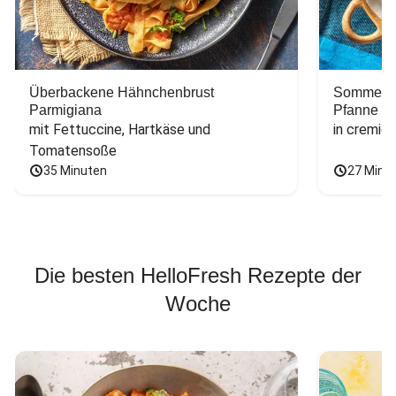
Überbackene Hähnchenbrust
Sommerlic
Parmigiana
Pfanne
mit Fettuccine, Hartkäse und 
in cremig
Tomatensoße
35 Minuten
27 Minu
Die besten HelloFresh Rezepte der
Woche