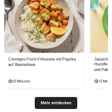
Cremiges Fisch-Frikassee mit Paprika
Japanisc
Hackfleis
auf Basmatireis
und Pak C
25 Minuten
15 Minu
Mehr entdecken