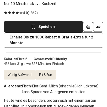
Nur 10 Minuten aktive Kochzeit
4.0
(
1862
)
Speichern
Erhalte Bis zu 100€ Rabatt & Gratis-Extra für 2
Monate
Kalorien
Eiweiß
Gesamtzeit
Difficulty
486 kcal
31g eiweiß
35 Minuten
Einfach
Wenig Aufwand
Fit & Fun
Allergene
:
Fisch
•
Eier
•
Senf
•
Milch (einschließlich Laktose)
•
kann Spuren von Allergenen enthalten
Heute wird es besonders proteinreich mit einem zarten
Fischfilet. In Kombination mit ausgewogenen Beilagen