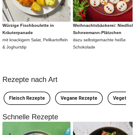
Würzige Fischboulette in
Weihnachtsbäckerei: Niedlich
Kräuterpanade
Schneemann-Plätzchen
mit knackigem Salat, Pellkartoffeln
dazu selbstgemachte heiße
& Joghurtdip
Schokolade
Rezepte nach Art
Fleisch Rezepte
Vegane Rezepte
Vegetari
Schnelle Rezepte