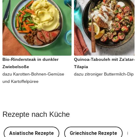
Bio-Rindersteak in dunkler
Quinoa-Tabouleh mit Za'atar-
Zwiebelsoße
Tilapia
dazu Karotten-Bohnen-Gemüse
dazu zitroniger Buttermilch-Dip
und Kartoffelpüree
Rezepte nach Küche
Asiatische Rezepte
Griechische Rezepte
D