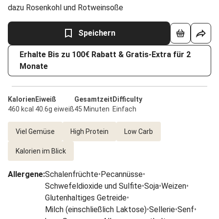
dazu Rosenkohl und Rotweinsoße
Speichern
Erhalte Bis zu 100€ Rabatt & Gratis-Extra für 2
Monate
Kalorien
Eiweiß
Gesamtzeit
Difficulty
460 kcal
40.6g eiweiß
45 Minuten
Einfach
Viel Gemüse
High Protein
Low Carb
Kalorien im Blick
Allergene
:
Schalenfrüchte
•
Pecannüsse
•
Schwefeldioxide und Sulfite
•
Soja
•
Weizen
•
Glutenhaltiges Getreide
•
Milch (einschließlich Laktose)
•
Sellerie
•
Senf
•