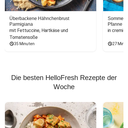
Überbackene Hähnchenbrust
Sommerlic
Parmigiana
Pfanne
mit Fettuccine, Hartkäse und 
in cremig
Tomatensoße
35 Minuten
27 Minu
Die besten HelloFresh Rezepte der
Woche