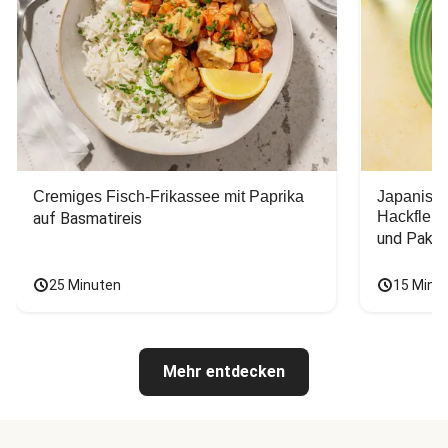
Cremiges Fisch-Frikassee mit Paprika
Japanisc
Hackfleis
auf Basmatireis
und Pak C
25 Minuten
15 Minu
Mehr entdecken