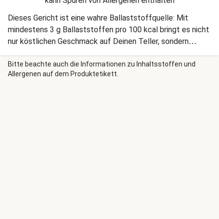
kann Spuren von Allergenen enthalten
Dieses Gericht ist eine wahre Ballaststoffquelle: Mit
mindestens 3 g Ballaststoffen pro 100 kcal bringt es nicht
nur köstlichen Geschmack auf Deinen Teller, sondern
fördert auch eine gute Verdauung und sorgt für
langanhaltende Sättigung. Fisch vor der Zubereitung
Bitte beachte auch die Informationen zu Inhaltsstoffen und
Allergenen auf dem Produktetikett.
auftauen und vor dem Verzehr vollständig durchgaren, bis
im Inneren mind. 75 °C erreicht wird.