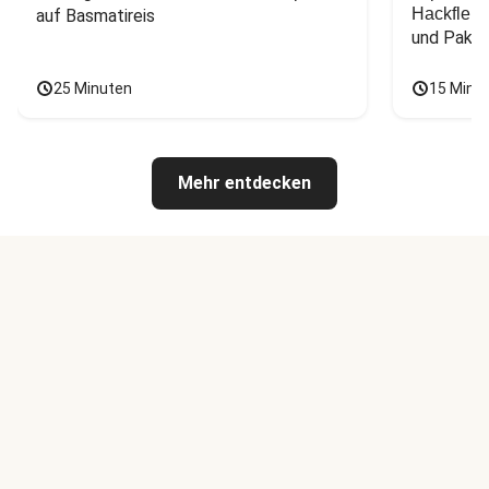
Hackfleis
auf Basmatireis
und Pak C
25 Minuten
15 Minu
Mehr entdecken