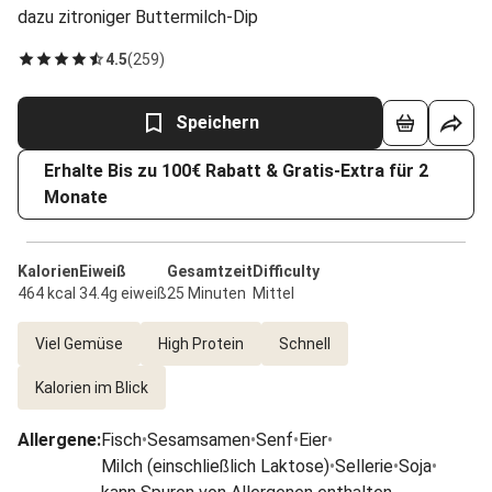
dazu zitroniger Buttermilch-Dip
4.5
(
259
)
Speichern
Erhalte Bis zu 100€ Rabatt & Gratis-Extra für 2
Monate
Kalorien
Eiweiß
Gesamtzeit
Difficulty
464 kcal
34.4g eiweiß
25 Minuten
Mittel
Viel Gemüse
High Protein
Schnell
Kalorien im Blick
Allergene
:
Fisch
•
Sesamsamen
•
Senf
•
Eier
•
Milch (einschließlich Laktose)
•
Sellerie
•
Soja
•