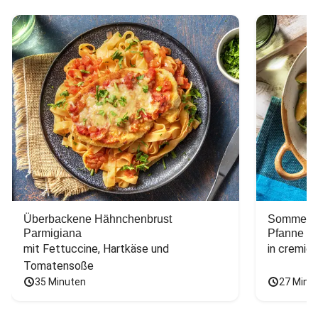
Überbackene Hähnchenbrust
Sommerlic
Parmigiana
Pfanne
mit Fettuccine, Hartkäse und 
in cremig
Tomatensoße
35 Minuten
27 Minu