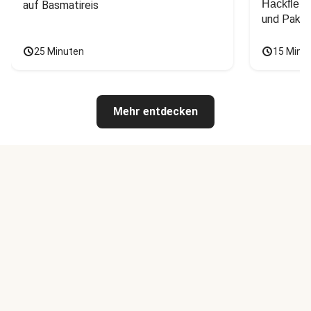
Hackfleis
auf Basmatireis
und Pak C
25 Minuten
15 Minu
Mehr entdecken