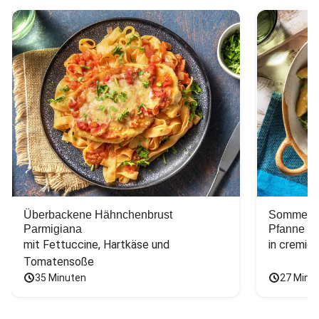
Überbackene Hähnchenbrust
Sommerlic
Parmigiana
Pfanne
mit Fettuccine, Hartkäse und 
in cremig
Tomatensoße
35 Minuten
27 Minu