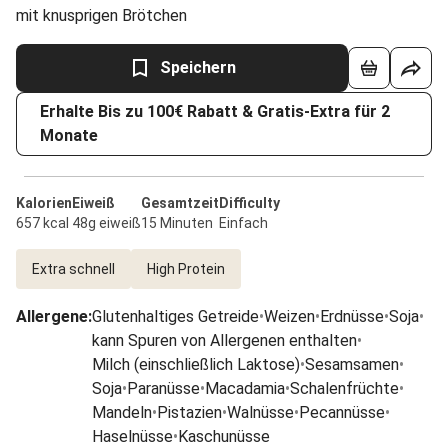
mit knusprigen Brötchen
Speichern
Erhalte Bis zu 100€ Rabatt & Gratis-Extra für 2
Monate
Kalorien
Eiweiß
Gesamtzeit
Difficulty
657 kcal
48g eiweiß
15 Minuten
Einfach
Extra schnell
High Protein
Allergene
:
Glutenhaltiges Getreide
•
Weizen
•
Erdnüsse
•
Soja
•
kann Spuren von Allergenen enthalten
•
Milch (einschließlich Laktose)
•
Sesamsamen
•
Soja
•
Paranüsse
•
Macadamia
•
Schalenfrüchte
•
Mandeln
•
Pistazien
•
Walnüsse
•
Pecannüsse
•
Haselnüsse
•
Kaschunüsse