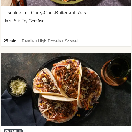
Fischfilet mit Curry-Chili-Butter auf Reis
dazu Stir Fry Gemüse
25 min
Family • High Protein • Schnell
PREMIUM