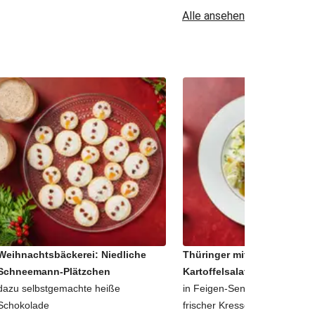
Alle ansehen
Weihnachtsbäckerei: Niedliche
Thüringer mit schnellem
Schneemann-Plätzchen
Kartoffelsalat
dazu selbstgemachte heiße
in Feigen-Senf-Dressing, geto
Schokolade
frischer Kresse