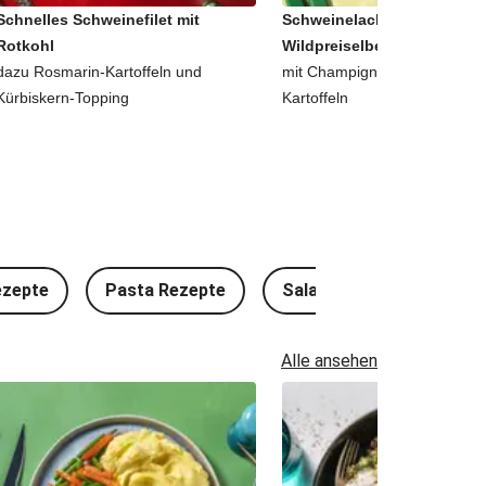
Schnelles Schweinefilet mit
Schweinelachssteak in
Rotkohl
Wildpreiselbeer-Soße
dazu Rosmarin-Kartoffeln und
mit Champignons und roten S
Kürbiskern-Topping
Kartoffeln
ezepte
Pasta Rezepte
Salat Rezepte
Kal
Alle ansehen