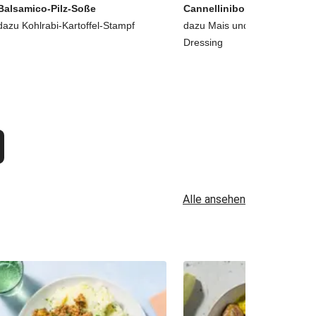
Balsamico-Pilz-Soße
Cannellinibohnen-Salat
dazu Kohlrabi-Kartoffel-Stampf
dazu Mais und Buttermilch-Zi
Dressing
Alle ansehen