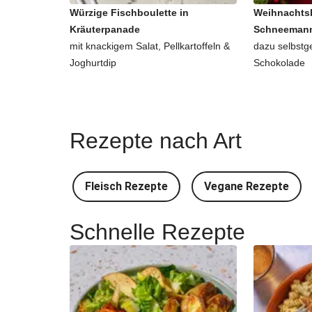
Würzige Fischboulette in
Weihnachtsb
Kräuterpanade
Schneemann
mit knackigem Salat, Pellkartoffeln &
dazu selbstg
Joghurtdip
Schokolade
Rezepte nach Art
Fleisch Rezepte
Vegane Rezepte
Schnelle Rezepte