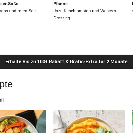
beer-Soße
Pfanne
ons und roten Salz-
dazu Kirschtomaten und Western-
Dressing
Erhalte Bis zu 100€ Rabatt & Gratis-Extra für 2 Monate
pte
on