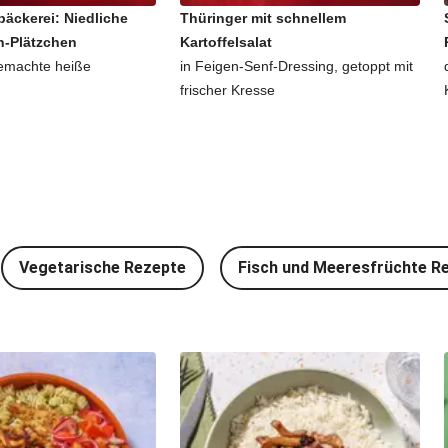
äckerei: Niedliche
Thüringer mit schnellem
-Plätzchen
Kartoffelsalat
emachte heiße
in Feigen-Senf-Dressing, getoppt mit
frischer Kresse
Vegetarische Rezepte
Fisch und Meeresfrüchte R