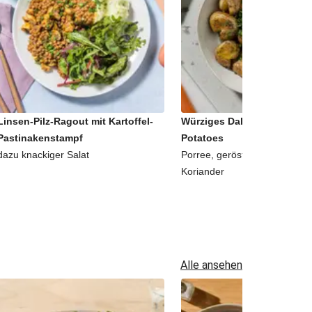
Linsen-Pilz-Ragout mit Kartoffel-
Würziges Dal-Curry mit sm
Pastinakenstampf
Potatoes
dazu knackiger Salat
Porree, geröstetem Fenchel 
Koriander
Alle ansehen