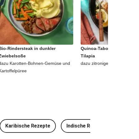
Bio-Rindersteak in dunkler
Quinoa-Tabouleh mit Za'ata
Zwiebelsoße
Tilapia
dazu Karotten-Bohnen-Gemüse und
dazu zitroniger Buttermilch-D
Kartoffelpüree
Karibische Rezepte
Indische Rezepte
Thailä