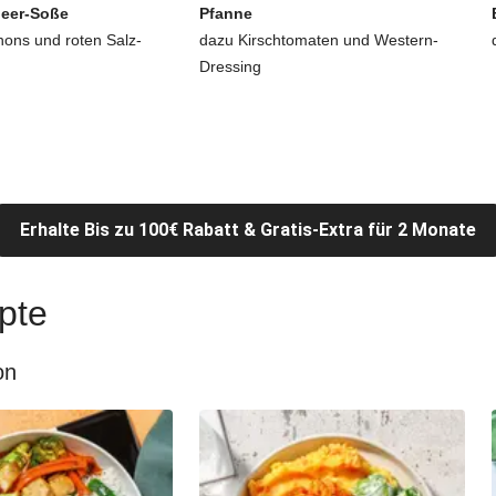
beer-Soße
Pfanne
ons und roten Salz-
dazu Kirschtomaten und Western-
Dressing
Erhalte Bis zu 100€ Rabatt & Gratis-Extra für 2 Monate
pte
on