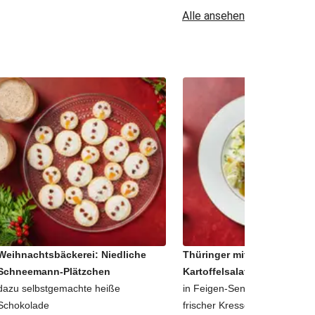
Alle ansehen
Weihnachtsbäckerei: Niedliche
Thüringer mit schnellem
Schneemann-Plätzchen
Kartoffelsalat
dazu selbstgemachte heiße
in Feigen-Senf-Dressing, geto
Schokolade
frischer Kresse