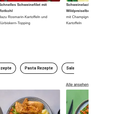
Schnelles Schweinefilet mit
Schweinelachssteak in
Rotkohl
Wildpreiselbeer-Soße
dazu Rosmarin-Kartoffeln und
mit Champignons und roten S
Kürbiskern-Topping
Kartoffeln
ezepte
Pasta Rezepte
Salat Rezepte
Kal
Alle ansehen