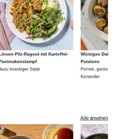
Linsen-Pilz-Ragout mit Kartoffel-
Würziges Dal-Curry mit sm
Pastinakenstampf
Potatoes
dazu knackiger Salat
Porree, geröstetem Fenchel 
Koriander
Alle ansehen