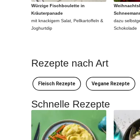
Würzige Fischboulette in
Weihnachtsb
Kräuterpanade
Schneemann
mit knackigem Salat, Pellkartoffeln &
dazu selbstg
Joghurtdip
Schokolade
Rezepte nach Art
Fleisch Rezepte
Vegane Rezepte
Schnelle Rezepte