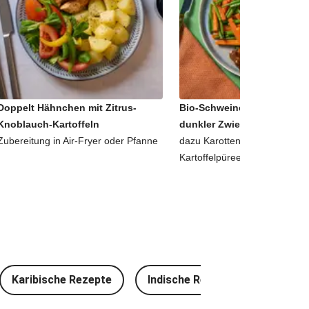
Doppelt Hähnchen mit Zitrus-
Bio-Schweinemedaillons in
Knoblauch-Kartoffeln
dunkler Zwiebelsoße
Zubereitung in Air-Fryer oder Pfanne
dazu Karotten-Bohnen-Gemü
Kartoffelpüree
Karibische Rezepte
Indische Rezepte
Thailä