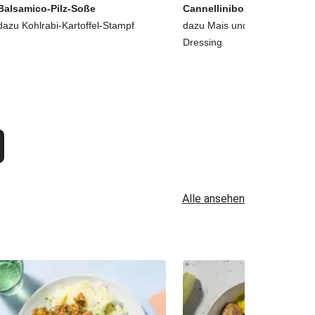
Balsamico-Pilz-Soße
Cannellinibohnen-Salat
dazu Kohlrabi-Kartoffel-Stampf
dazu Mais und Buttermilch-Zi
Dressing
Alle ansehen