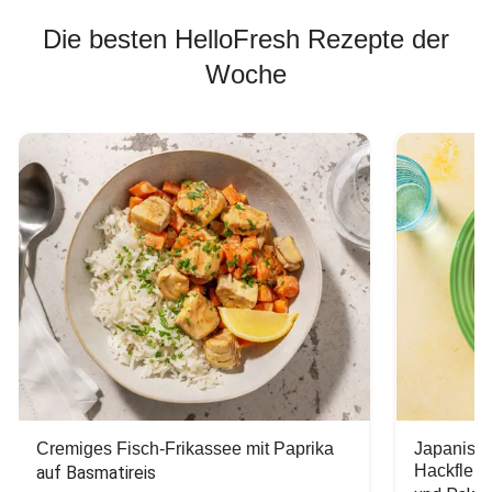
Die besten HelloFresh Rezepte der
Woche
Cremiges Fisch-Frikassee mit Paprika
Japanisc
Hackfleis
auf Basmatireis