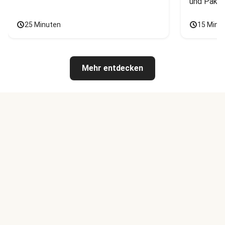
und Pak C
25 Minuten
15 Minu
Mehr entdecken