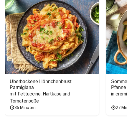
Überbackene Hähnchenbrust
Sommerlic
Parmigiana
Pfanne
mit Fettuccine, Hartkäse und 
in cremig
Tomatensoße
35 Minuten
27 Minu