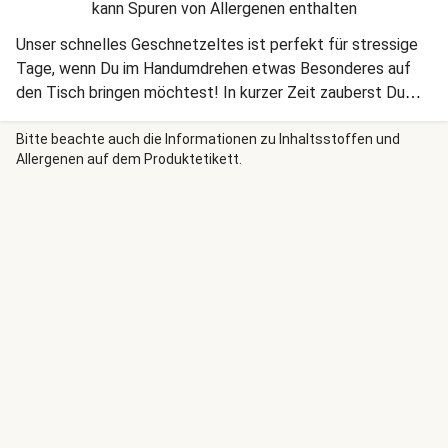
kann Spuren von Allergenen enthalten
Unser schnelles Geschnetzeltes ist perfekt für stressige
Tage, wenn Du im Handumdrehen etwas Besonderes auf
den Tisch bringen möchtest! In kurzer Zeit zauberst Du
zartes Bio-Fleisch mit buntem Gemüse und Mini-Knödeln.
Abgerundet wird das Gericht mit einer fruchtigen
Bitte beachte auch die Informationen zu Inhaltsstoffen und
Allergenen auf dem Produktetikett.
Wildpreiselbeermarmelade – lass es Dir schmecken!