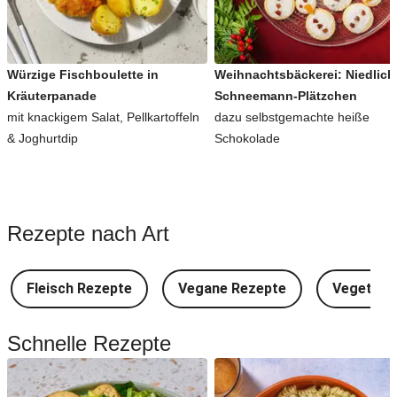
Würzige Fischboulette in
Weihnachtsbäckerei: Niedlich
Kräuterpanade
Schneemann-Plätzchen
mit knackigem Salat, Pellkartoffeln
dazu selbstgemachte heiße
& Joghurtdip
Schokolade
Rezepte nach Art
Fleisch Rezepte
Vegane Rezepte
Vegetari
Schnelle Rezepte