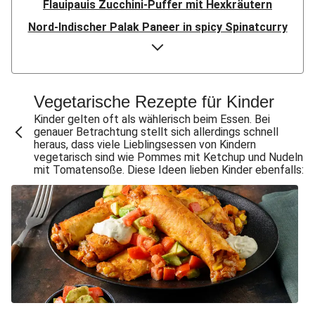
Flauipauis Zucchini-Puffer mit Hexkräutern
Nord-Indischer Palak Paneer in spicy Spinatcurry
Bowl & doppelt veganen Sweet-Chili-Filetstücken
Doppelte vegane Beyond Meat Frikadelle
Buttrige Filetstücke mit Kormapaste
Vegetarische Rezepte für Kinder
Spinat-Brezenknödel mit Rahmschwammerln
Kinder gelten oft als wählerisch beim Essen. Bei
genauer Betrachtung stellt sich allerdings schnell
Perlencouscous-Minestrone mit Kichererbsen
heraus, dass viele Lieblingsessen von Kindern
vegetarisch sind wie Pommes mit Ketchup und Nudeln
Chana Masala mit Kichererbsen und Babyspinat
mit Tomatensoße. Diese Ideen lieben Kinder ebenfalls:
Scharfe Linsensuppe mit Bio-Feta und veganen
Filetstücken
Vegane Beyond Meat Frikadelle mit Zwiebelsoße
Spätzle in Camembert-Creme-Soße
Bio-Halloumi auf Bohnenstampf
One Pan: Pikante Reispfanne nach Jambalaya-Art
Marokkanischer Kichererbsen-Eintopf mit extra Bio-