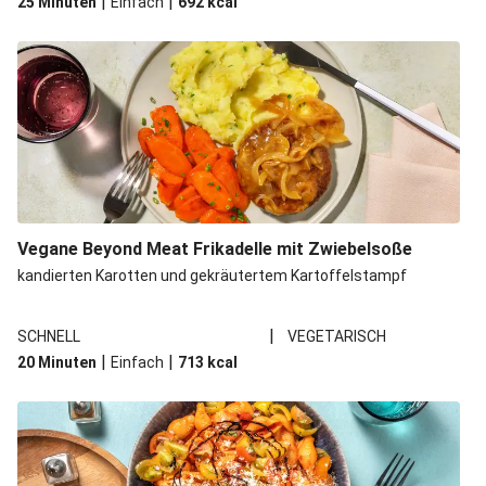
|
|
25 Minuten
Einfach
692
kcal
Vegane Beyond Meat Frikadelle mit Zwiebelsoße
kandierten Karotten und gekräutertem Kartoffelstampf
|
SCHNELL
VEGETARISCH
|
|
20 Minuten
Einfach
713
kcal