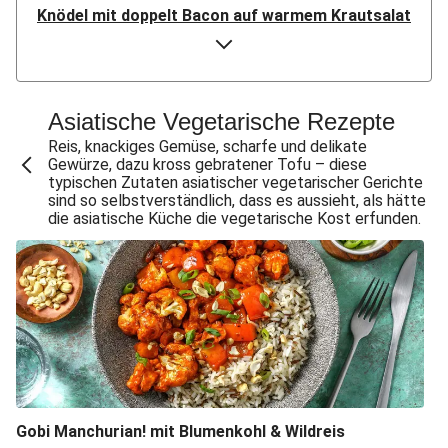
Knödel mit doppelt Bacon auf warmem Krautsalat
Gewürzte Aubergine mit Bulgur
Doppelt Lammhack-Köfte mit Dilldip
Crispy Schweinesteak & Pommes aus dem Air-Fryer
Asiatische Vegetarische Rezepte
Bio-Schweinemedaillons in dunkler Zwiebelsoße
Reis, knackiges Gemüse, scharfe und delikate
Gewürze, dazu kross gebratener Tofu – diese
Klassisches Gulasch mit doppelt Schweinefilet
typischen Zutaten asiatischer vegetarischer Gerichte
sind so selbstverständlich, dass es aussieht, als hätte
Lachsfilet in Mango-Sahne-Soße
die asiatische Küche die vegetarische Kost erfunden.
Doppelt Pangasius mit Tomaten-Sahne-Soße
Kohlrouladen mit doppelt Hackfleisch
Käsespätzle mit selbstgemachten Röstzwiebeln
Käsespätzlepfanne mit doppelt Schweinelachssteak
Schweinegulasch mit Petersilienkartoffeln
Klassisches Gulasch mit Bio-Schweinefilet
Gobi Manchurian! mit Blumenkohl & Wildreis
Hähnchen in Mango-Sahne-Soße