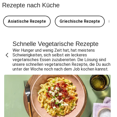
Japanische Aubergine mit Miso-Glasur
Rezepte nach Küche
Chana Masala mit Kichererbsen und Babyspinat
Scharfe Linsensuppe mit Bio-Feta und veganen
Asiatische Rezepte
Griechische Rezepte
D
Filetstücken
Vegane Beyond Meat Frikadelle mit Zwiebelsoße
Spätzle in Camembert-Creme-Soße
Schnelle Vegetarische Rezepte
One Pan: Pikante Reispfanne nach Jambalaya-Art
Wer Hunger und wenig Zeit hat, hat meistens
Schwierigkeiten, sich selbst ein leckeres
Glasierter Bio-Halloumi mit Brokkoli
vegetarisches Essen zuzubereiten. Die Lösung sind
unsere schnellen vegetarischen Rezepte, die Du auch
Glasierter Grillkäse mit Brokkoli
unter der Woche noch nach dem Job kochen kannst.
Fajita-Tacos mit selbst gemachter Salsa Roja & extra
Bio-Feta
Rauchige Spinat-Linsen-Pfanne