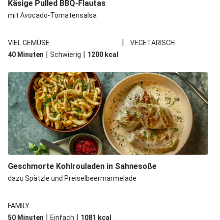
Käsige Pulled BBQ-Flautas
Feta
mit Avocado-Tomatensalsa
Marokkanischer Kichererbsen-Gemüseeintopf
Glasierter Bio-Halloumi mit Brokkoli
|
VIEL GEMÜSE
VEGETARISCH
|
|
40 Minuten
Schwierig
1200
kcal
Glasierter Grillkäse mit Brokkoli
Fajita-Tacos mit selbst gemachter Salsa Roja & extra
Bio-Feta
Geschmorte Kohlrouladen in Sahnesoße
dazu Spätzle und Preiselbeermarmelade
FAMILY
|
|
50 Minuten
Einfach
1081
kcal