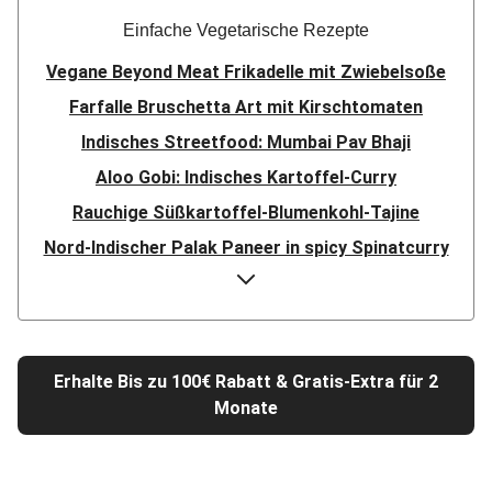
Einfache Vegetarische Rezepte
Vegane Beyond Meat Frikadelle mit Zwiebelsoße
Farfalle Bruschetta Art mit Kirschtomaten
Indisches Streetfood: Mumbai Pav Bhaji
Aloo Gobi: Indisches Kartoffel-Curry
Rauchige Süßkartoffel-Blumenkohl-Tajine
Nord-Indischer Palak Paneer in spicy Spinatcurry
Bowl & doppelt veganen Sweet-Chili-Filetstücken
Doppelte vegane Beyond Meat Frikadelle
Buttrige Filetstücke mit Kormapaste
Erhalte Bis zu 100€ Rabatt & Gratis-Extra für 2
Spinat-Brezenknödel mit Rahmschwammerln
Monate
Perlencouscous-Minestrone mit Kichererbsen
Camembert En Croûte mit Kartoffeln und Salat