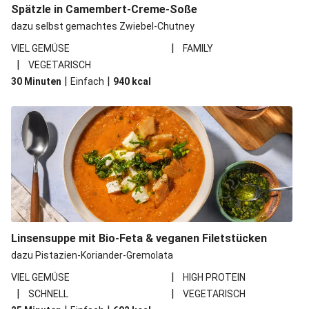
Spätzle in Camembert-Creme-Soße
dazu selbst gemachtes Zwiebel-Chutney
|
VIEL GEMÜSE
FAMILY
|
VEGETARISCH
|
|
30 Minuten
Einfach
940
kcal
Linsensuppe mit Bio-Feta & veganen Filetstücken
dazu Pistazien-Koriander-Gremolata
|
VIEL GEMÜSE
HIGH PROTEIN
|
|
SCHNELL
VEGETARISCH