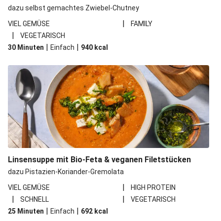
dazu selbst gemachtes Zwiebel-Chutney
|
VIEL GEMÜSE
FAMILY
|
VEGETARISCH
|
|
30 Minuten
Einfach
940
kcal
Linsensuppe mit Bio-Feta & veganen Filetstücken
dazu Pistazien-Koriander-Gremolata
|
VIEL GEMÜSE
HIGH PROTEIN
|
|
SCHNELL
VEGETARISCH
|
|
25 Minuten
Einfach
692
kcal