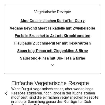
Vegetarische Rezepte
Aloo Gobi: Indisches Kartoffel-Curry
Vegane Beyond Meat Frikadelle mit Zwiebelsoße
Farfalle Bruschetta Art mit Kirschtomaten
Flauipauis Zucchini-Puffer mit Hexkräutern
Sauerteig-Pinsa mit Ziegenkäse & Birne
Sauerteig-Pinsa mit Bio-Feta & Birne
Indisches Streetfood: Mumbai Pav Bhaji
Aloo Gobi: Indisches Kartoffel-Curry
Flauipauis Zucchini-Puffer mit Hexkräutern
Einfache Vegetarische Rezepte
Rauchige Süßkartoffel-Blumenkohl-Tajine
Wenn Du gut vegetarisch essen, aber weder lange
Rezepte studieren, noch lange in der Küche stehen
Nord-Indischer Palak Paneer in spicy Spinatcurry
möchtest, sind die einfachen vegetarischen Rezepte
in unserer Sammlung genau das Richtige für Dich.
Bowl & doppelt veganen Sweet-Chili-Filetstücken