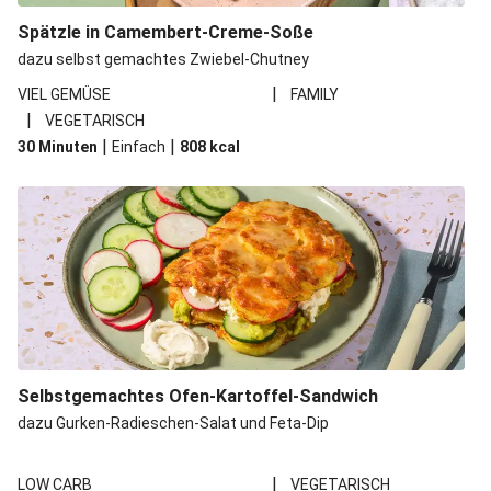
Spätzle in Camembert-Creme-Soße
dazu selbst gemachtes Zwiebel-Chutney
|
VIEL GEMÜSE
FAMILY
|
VEGETARISCH
|
|
30 Minuten
Einfach
808
kcal
Selbstgemachtes Ofen-Kartoffel-Sandwich
dazu Gurken-Radieschen-Salat und Feta-Dip
|
LOW CARB
VEGETARISCH