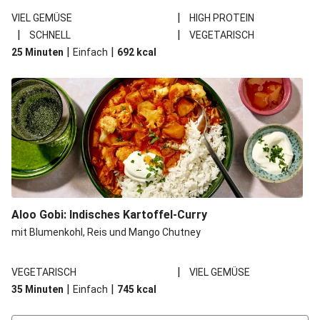
|
VIEL GEMÜSE
HIGH PROTEIN
|
|
SCHNELL
VEGETARISCH
|
|
25 Minuten
Einfach
692
kcal
Aloo Gobi: Indisches Kartoffel-Curry
mit Blumenkohl, Reis und Mango Chutney
|
VEGETARISCH
VIEL GEMÜSE
|
|
35 Minuten
Einfach
745
kcal