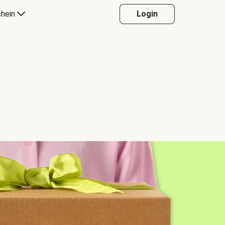
hein
Login