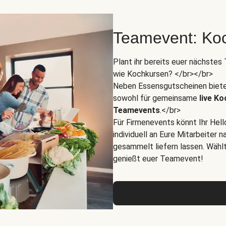
Teamevent: Koc
Plant ihr bereits euer nächste
wie Kochkursen? </br></br>
Neben Essensgutscheinen biete
sowohl für gemeinsame
live K
Teamevents
.</br>
Für Firmenevents könnt Ihr Hel
individuell an Eure Mitarbeiter
gesammelt liefern lassen. Wähl
genießt euer Teamevent!