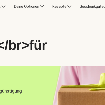
s
Deine Optionen
Rezepte
Geschenkgutsc
</br>für
rgünstigung