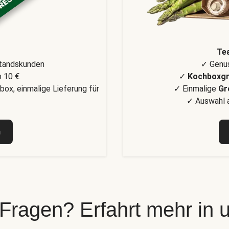
Te
standskunden
✓ Genus
 10 €
✓
Kochboxg
box, einmalige Lieferung für
✓ Einmalige
Gr
✓ Auswahl a
n
 Fragen? Erfahrt mehr in