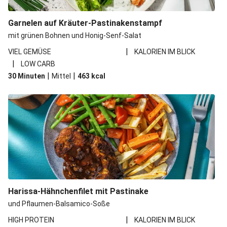
Garnelen auf Kräuter-Pastinakenstampf
mit grünen Bohnen und Honig-Senf-Salat
|
VIEL GEMÜSE
KALORIEN IM BLICK
|
LOW CARB
|
|
30 Minuten
Mittel
463
kcal
Harissa-Hähnchenfilet mit Pastinake
und Pflaumen-Balsamico-Soße
|
HIGH PROTEIN
KALORIEN IM BLICK