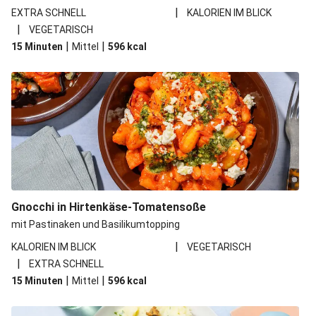
|
EXTRA SCHNELL
KALORIEN IM BLICK
|
VEGETARISCH
|
|
15 Minuten
Mittel
596
kcal
Gnocchi in Hirtenkäse-Tomatensoße
mit Pastinaken und Basilikumtopping
|
KALORIEN IM BLICK
VEGETARISCH
|
EXTRA SCHNELL
|
|
15 Minuten
Mittel
596
kcal