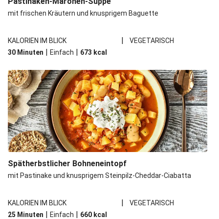
Pastinaken-Maronen-Suppe
mit frischen Kräutern und knusprigem Baguette
|
KALORIEN IM BLICK
VEGETARISCH
|
|
30 Minuten
Einfach
673
kcal
Spätherbstlicher Bohneneintopf
mit Pastinake und knusprigem Steinpilz-Cheddar-Ciabatta
|
KALORIEN IM BLICK
VEGETARISCH
|
|
25 Minuten
Einfach
660
kcal