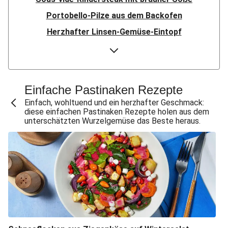
Portobello-Pilze aus dem Backofen
Herzhafter Linsen-Gemüse-Eintopf
Würziger Rübeneintopf
Putenbrust auf Karotten-Pastinaken-Bett
Winterlicher Gnocchi-Gemüse-Auflauf
Einfache Pastinaken Rezepte
Köstliche Gemüse-Linsen-Suppe
Einfach, wohltuend und ein herzhafter Geschmack:
diese einfachen Pastinaken Rezepte holen aus dem
Leckeres Gemüse-Risotto mit Bacon
unterschätzten Wurzelgemüse das Beste heraus.
Saftiges Rinderhüftsteak mit Rosmarin-Tomatensoße
Garnelen auf Kräuter-Pastinakenstampf
Hähnchenstreifen auf Kräuter-Karottenstampf
Lachs auf Kräuter-Karottenstampf
Doppelt Garnelen auf Kräuter-Karottenstampf
Garnelen auf Kräuter-Pastinakenstampf
Harissa Bio-Hähnchenfilet mit Pastinake