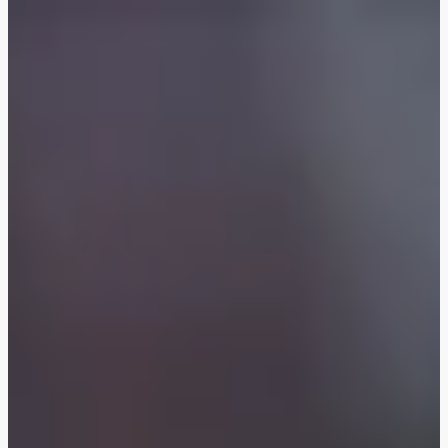
Süßkartoffelgnocchi mit Haselnuss-Vinaigrette
Grillkäse mit Walnuss-Honig-Topping
Dukkah-Makali! Würziges Grillgemüse im Brot
Halloumi-Auberginen-Burger