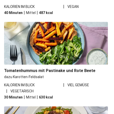
|
KALORIEN IM BLICK
VEGAN
|
|
40 Minuten
Mittel
487
kcal
Tomatenhummus mit Pastinake und Rote Beete
dazu Karotten-Feldsalat
|
KALORIEN IM BLICK
VIEL GEMÜSE
|
VEGETARISCH
|
|
30 Minuten
Mittel
630
kcal