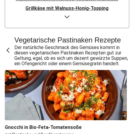
Grillkäse mit Walnuss-Honig-Topping
Dukkah-Makali! Würziges Grillgemüse im Brot
Pastinaken-Maronen-Suppe
Spätherbstlicher Bohneneintopf
Vegetarische Pastinaken Rezepte
Pastinaken-Maronen-Suppe
Der natürliche Geschmack des Gemüses kommt in
diesen vegetarischen Pastinaken Rezepten gut zur
Rinderschmortopf mit Wurzelgemüse
Geltung, egal, ob es sich um dezent gewürzte Suppen,
ein Ofengericht oder einem Gemüsegratin handelt.
Gebackene Masala-Pastinaken mit Nektarinen
Bestes Sandwich in Town: Truthahn-BLT-Sandwich
Gnocchi in Bio-Feta-Tomatensoße