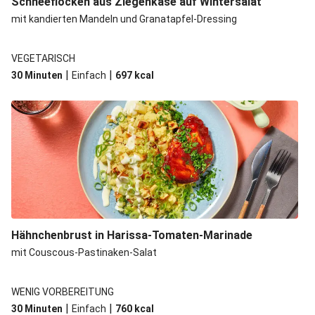
Schneeflocken aus Ziegenkäse auf Wintersalat
mit kandierten Mandeln und Granatapfel-Dressing
Harissa-Hähnchenfilet mit Pastinake
Gnocchi in Bio-Feta-Tomatensoße
VEGETARISCH
Gnocchi in Hirtenkäse-Tomatensoße mit Bio-Huhn
|
|
30 Minuten
Einfach
697
kcal
Gnocchi in Hirtenkäse-Tomatensoße
Lachs auf Kräuter-Kohlrabistampf
Hähnchenbrust in Harissa-Tomaten-Marinade
mit Couscous-Pastinaken-Salat
WENIG VORBEREITUNG
|
|
30 Minuten
Einfach
760
kcal