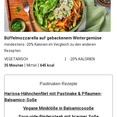
Büffelmozzarella auf gebackenem Wintergemüse
mindestens -20% Kalorien im Vergleich zu den anderen
Rezepten
|
VEGETARISCH
-20% KALORIEN
|
|
35 Minuten
Mittel
645
kcal
Pastinaken Rezepte
Harissa-Hähnchenfilet mit Pastinake & Pflaumen-
Balsamico-Soße
Vegane Miniklöße in Balsamicosoße
Sous-vide-Rindersteak mit brauner Soße