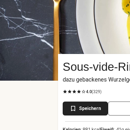
Sous-vide-Ri
dazu gebackenes Wurzel
4.0
(
329
)
Speichern
Kalorien
:
881 kcal
Eiweiß
:
41g ei