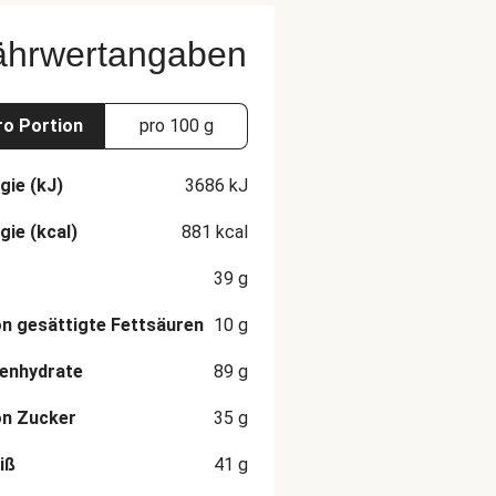
ährwertangaben
ro Portion
pro 100 g
gie (kJ)
3686
kJ
gie (kcal)
881
kcal
39
g
n gesättigte Fettsäuren
10
g
enhydrate
89
g
on Zucker
35
g
iß
41
g