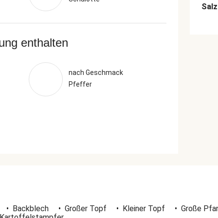
Salz
rung enthalten
nach Geschmack
Pfeffer
•
Backblech
•
Großer Topf
•
Kleiner Topf
•
Große Pfa
Kartoffelstampfer