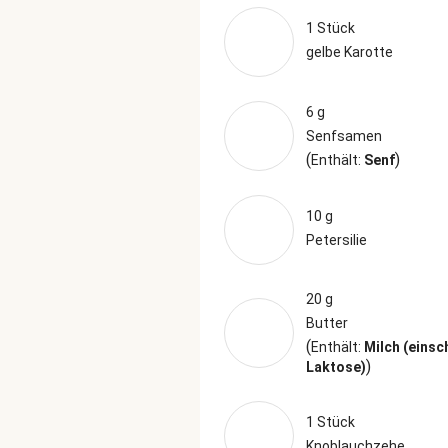
1 Stück
gelbe Karotte
6 g
Senfsamen
(
)
Enthält:
Senf
10 g
Petersilie
20 g
Butter
(
Enthält:
Milch (einsc
)
Laktose)
1 Stück
Knoblauchzehe