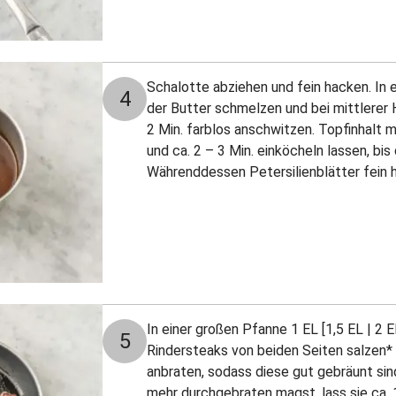
Schalotte abziehen und fein hacken. In 
4
der Butter schmelzen und bei mittlerer 
2 Min. farblos anschwitzen. Topfinhalt 
und ca. 2 – 3 Min. einköcheln lassen, bis
Währenddessen Petersilienblätter fein 
In einer großen Pfanne 1 EL [1,5 EL | 2 EL
5
Rindersteaks von beiden Seiten salzen* u
anbraten, sodass diese gut gebräunt sin
mehr durchgebraten magst, lass sie ca. 1