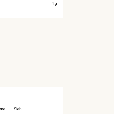
4
g
nne
•
Sieb