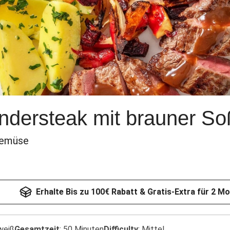
ndersteak mit brauner S
gemüse
Erhalte Bis zu 100€ Rabatt & Gratis-Extra für 2 M
weiß
Gesamtzeit
:
50 Minuten
Difficulty
:
Mittel