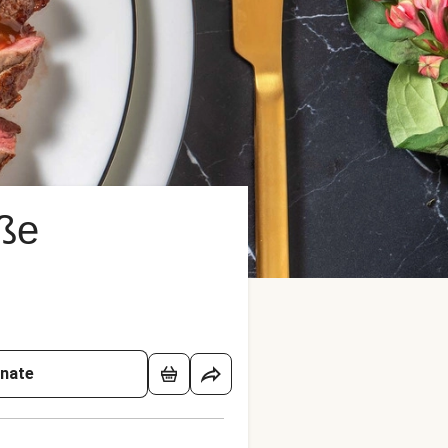
oße
onate