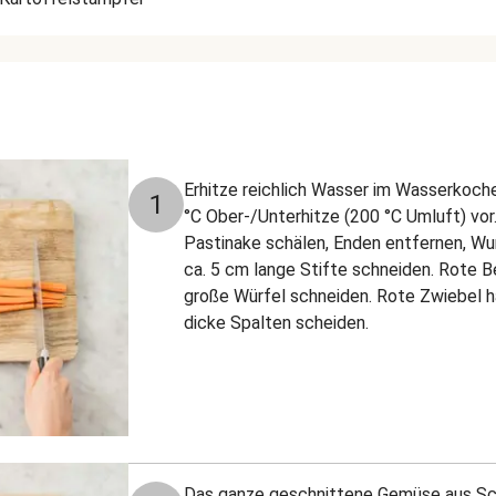
Erhitze reichlich Wasser im Wasserkoch
1
°C Ober-/Unterhitze (200 °C Umluft) vor
Pastinake schälen, Enden entfernen, Wur
ca. 5 cm lange Stifte schneiden. Rote B
große Würfel schneiden. Rote Zwiebel ha
dicke Spalten scheiden.
Das ganze geschnittene Gemüse aus Schr