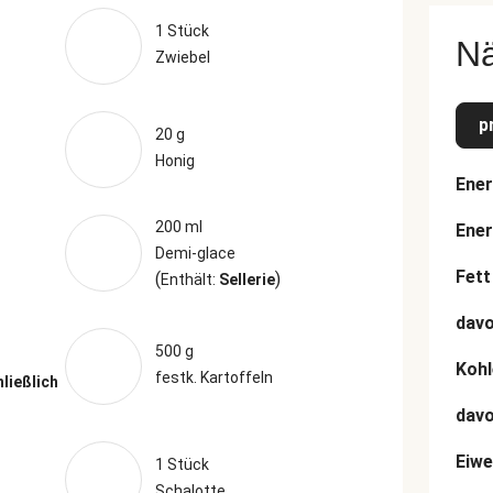
1 Stück
N
Zwiebel
p
20 g
Honig
Ener
200 ml
Ener
Demi-glace
Fett
(
)
Enthält:
Sellerie
davo
500 g
Kohl
festk. Kartoffeln
hließlich
dav
Eiwe
1 Stück
Schalotte