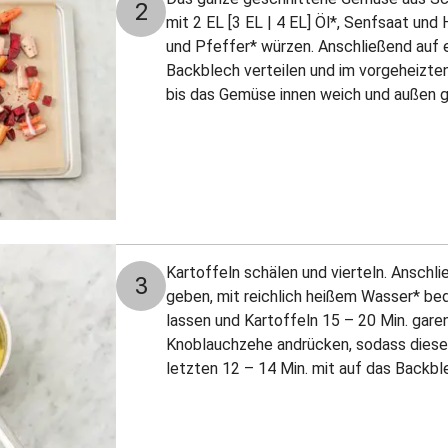
2
mit 2 EL [3 EL | 4 EL] Öl*, Senfsaat un
und Pfeffer* würzen. Anschließend auf 
Backblech verteilen und im vorgeheizten
bis das Gemüse innen weich und außen go
Kartoffeln schälen und vierteln. Anschl
3
geben, mit reichlich heißem Wasser* be
lassen und Kartoffeln 15 – 20 Min. garen,
Knoblauchzehe andrücken, sodass diese e
letzten 12 – 14 Min. mit auf das Backbl