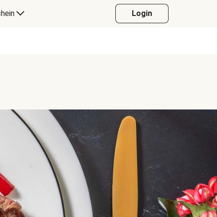
hein
Login