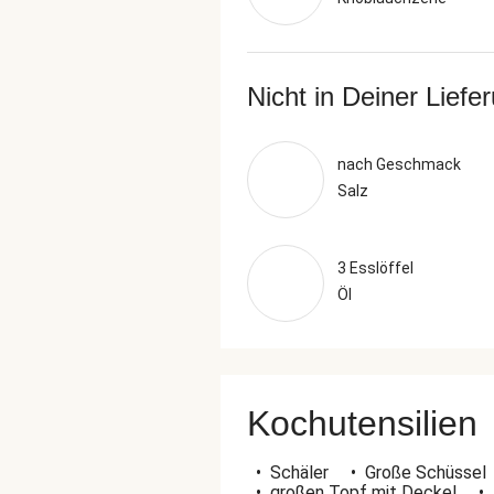
Nicht in Deiner Liefe
nach Geschmack
Salz
3 Esslöffel
Öl
Kochutensilien
•
Schäler
•
Große Schüssel
•
großen Topf mit Deckel
•