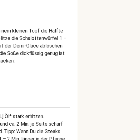
einem kleinen Topf die Hälfte
Hitze die Schalottenwürfel 1 –
mit der Demi-Glace ablöschen
 die Soße dickflüssig genug ist.
hacken.
] Öl* stark erhitzen.
nd ca. 2 Min. je Seite scharf
d. Tipp: Wenn Du die Steaks
 – 2 Min. länger in der Pfanne.