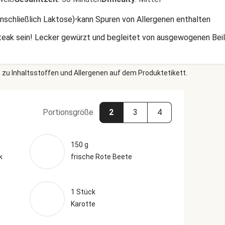
inschließlich Laktose)
•
kann Spuren von Allergenen enthalten
eak sein! Lecker gewürzt und begleitet von ausgewogenen Beila
 zu Inhaltsstoffen und Allergenen auf dem Produktetikett.
Portionsgröße
2
3
4
150 g
k
frische Rote Beete
1 Stück
Karotte