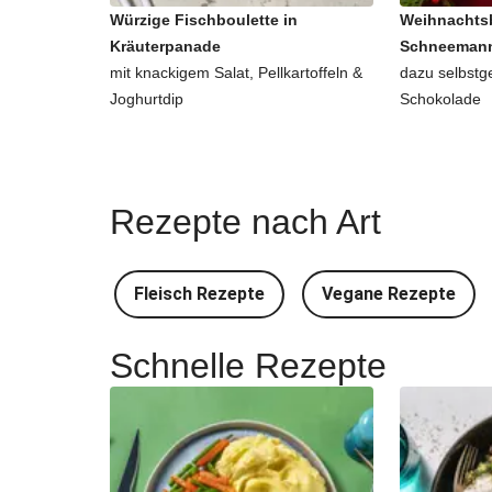
Würzige Fischboulette in
Weihnachtsb
Kräuterpanade
Schneemann
mit knackigem Salat, Pellkartoffeln &
dazu selbstg
Joghurtdip
Schokolade
Rezepte nach Art
Fleisch Rezepte
Vegane Rezepte
Schnelle Rezepte