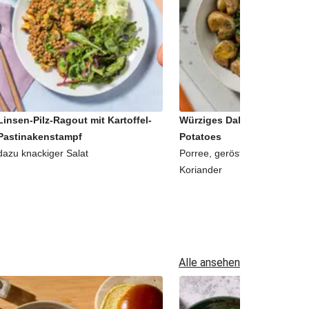
Linsen-Pilz-Ragout mit Kartoffel-
Würziges Dal-Curry mit sm
Pastinakenstampf
Potatoes
dazu knackiger Salat
Porree, geröstetem Fenchel 
Koriander
Alle ansehen