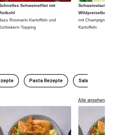
Schnelles Schweinefilet mit
Schweinelachssteak in
Rotkohl
Wildpreiselbeer-Soße
dazu Rosmarin-Kartoffeln und
mit Champignons und roten S
Kürbiskern-Topping
Kartoffeln
ezepte
Pasta Rezepte
Salat Rezepte
Kal
Alle ansehen