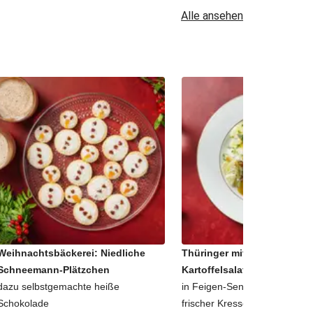
Alle ansehen
Weihnachtsbäckerei: Niedliche
Thüringer mit schnellem
Schneemann-Plätzchen
Kartoffelsalat
dazu selbstgemachte heiße
in Feigen-Senf-Dressing, geto
Schokolade
frischer Kresse