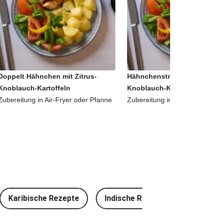
Doppelt Hähnchen mit Zitrus-
Hähnchenstreifen mit Zitru
Knoblauch-Kartoffeln
Knoblauch-Kartoffeln
Zubereitung in Air-Fryer oder Pfanne
Zubereitung in Air-Fryer oder
Karibische Rezepte
Indische Rezepte
Thailä