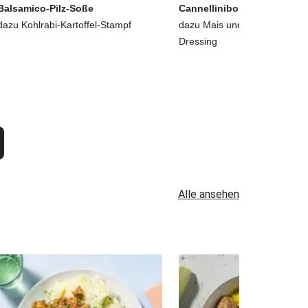
Balsamico-Pilz-Soße
Cannellinibohnen-Salat
dazu Kohlrabi-Kartoffel-Stampf
dazu Mais und Buttermilch-Zi
Dressing
Alle ansehen