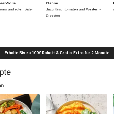
beer-Soße
Pfanne
ons und roten Salz-
dazu Kirschtomaten und Western-
Dressing
Erhalte Bis zu 100€ Rabatt & Gratis-Extra für 2 Monate
pte
on