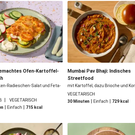
li-Filetstücken
Doppelte vega
Kormapaste
Spinat-Brezenk
 Kichererbsen
Camembert En Cro
iso-Glasur
Chana Masala mit
emachtes Ofen-Kartoffel-
Mumbai Pav Bhaji: Indisches
ch
Streetfood
ken-Radieschen-Salat und Feta-
mit Kartoffel, dazu Brioche und Ko
VEGETARISCH
|
B
VEGETARISCH
|
|
30 Minuten
Einfach
729
kcal
|
|
en
Einfach
715
kcal