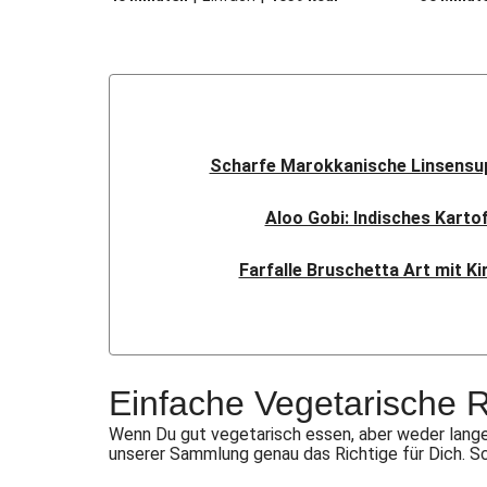
Scharfe Marokkanische Linsensup
Aloo Gobi: Indisches Karto
Farfalle Bruschetta Art mit K
Sauerteig-Pinsa mit Ziegenk
Indisches Streetfood: Mumba
Einfache Vegetarische 
Flauipauis Zucchini-Puffer mi
Wenn Du gut vegetarisch essen, aber weder lange
unserer Sammlung genau das Richtige für Dich. S
Rauchige Süßkartoffel-Blume