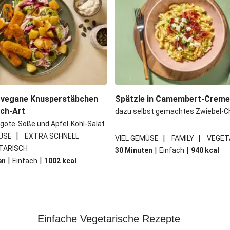
 vegane Knusperstäbchen
Spätzle in Camembert-Crem
sch-Art
dazu selbst gemachtes Zwiebel-C
gote-Soße und Apfel-Kohl-Salat
|
ÜSE
EXTRA SCHNELL
|
|
VIEL GEMÜSE
FAMILY
VEGET
TARISCH
|
|
30 Minuten
Einfach
940
kcal
|
|
en
Einfach
1002
kcal
Einfache Vegetarische Rezepte