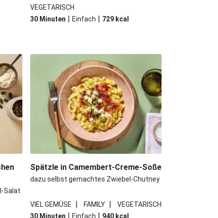
VEGETARISCH
|
|
30 Minuten
Einfach
729
kcal
chen
Spätzle in Camembert-Creme-Soße
dazu selbst gemachtes Zwiebel-Chutney
l-Salat
|
|
VIEL GEMÜSE
FAMILY
VEGETARISCH
|
|
30 Minuten
Einfach
940
kcal