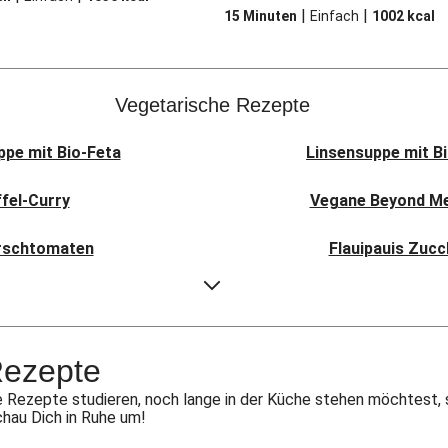
|
|
15 Minuten
Einfach
1002
kcal
Vegetarische Rezepte
pe mit Bio-Feta
Linsensuppe mit B
ffel-Curry
Vegane Beyond Mea
irschtomaten
Flauipauis Zucc
äse & Birne
Sauerteig-Pi
i Pav Bhaji
Aloo Gobi: I
Rezepte
t Hexkräutern
Nepalesi
 Rezepte studieren, noch lange in der Küche stehen möchtest, 
chau Dich in Ruhe um!
nkohl-Tajine
Nord-Indischer Pal