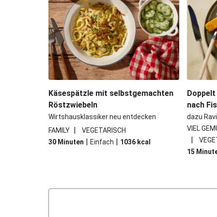
Käsespätzle mit selbstgemachten
Doppelt
Röstzwiebeln
nach Fi
Wirtshausklassiker neu entdecken
dazu Ravi
VIEL GEM
|
FAMILY
VEGETARISCH
|
VEGE
|
|
30 Minuten
Einfach
1036
kcal
15 Minut