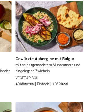
ne Beyond Meat Frikadelle
nödel mit Rahmschwammerln
ûte mit Kartoffeln und Salat
 Kichererbsen und Babyspinat
Gewürzte Aubergine mit Bulgur
mit selbstgemachtem Muhammara und
riander
eingelegten Zwiebeln
VEGETARISCH
|
|
40 Minuten
Einfach
1039
kcal