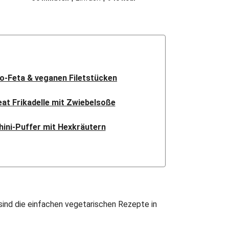
io-Feta & veganen Filetstücken
t Frikadelle mit Zwiebelsoße
hini-Puffer mit Hexkräutern
nsa mit Bio-Feta & Birne
ndisches Kartoffel-Curry
sches Linsen Dal Bhat
sind die einfachen vegetarischen Rezepte in
ak Paneer in spicy Spinatcurry