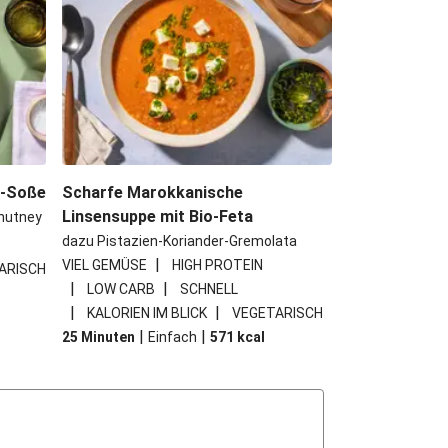
e-Soße
Scharfe Marokkanische
Linsensuppe mit Bio-Feta
hutney
dazu Pistazien-Koriander-Gremolata
|
VIEL GEMÜSE
HIGH PROTEIN
ARISCH
|
|
LOW CARB
SCHNELL
|
|
KALORIEN IM BLICK
VEGETARISCH
|
|
25 Minuten
Einfach
571
kcal