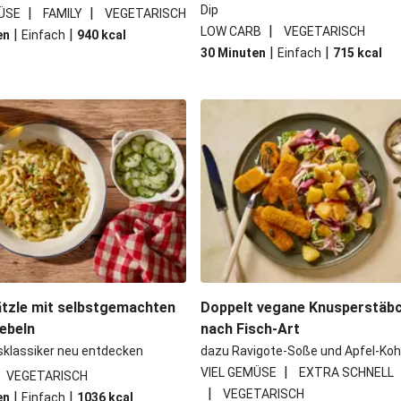
Dip
|
|
ÜSE
FAMILY
VEGETARISCH
|
LOW CARB
VEGETARISCH
|
|
en
Einfach
940
kcal
|
|
30 Minuten
Einfach
715
kcal
tzle mit selbstgemachten
Doppelt vegane Knusperstäb
ebeln
nach Fisch-Art
sklassiker neu entdecken
dazu Ravigote-Soße und Apfel-Koh
|
VIEL GEMÜSE
EXTRA SCHNELL
VEGETARISCH
|
VEGETARISCH
|
|
en
Einfach
1036
kcal