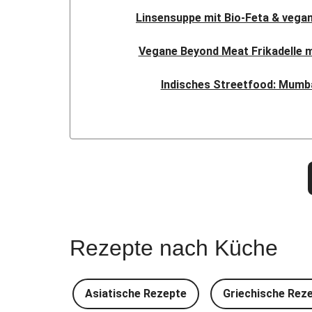
Linsensuppe mit Bio-Feta & vegan
Vegane Beyond Meat Frikadelle 
Indisches Streetfood: Mumba
Nepalesisches Linsen Da
Nord-Indischer Palak Paneer in s
Doppelte vegane Beyond Meat
Spinat-Brezenknödel mit Rah
Rezepte nach Küche
Camembert En Croûte mit Kartof
Chana Masala mit Kichererbsen 
Asiatische Rezepte
Griechische Rez