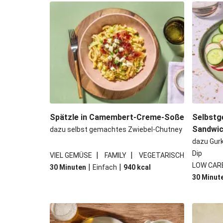
Bowl & doppelt veganen Sweet-Chi
Buttrige Filetstücke mit 
Perlencouscous-Minestrone mit
Japanische Aubergine mit M
Spätzle in Camembert-Creme-Soße
Selbstg
Sandwi
dazu selbst gemachtes Zwiebel-Chutney
dazu Gur
Dip
|
|
VIEL GEMÜSE
FAMILY
VEGETARISCH
LOW CAR
|
|
30 Minuten
Einfach
940
kcal
30 Minut