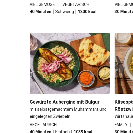
|
VIEL GEMÜSE
VEGETARISCH
VIEL GEM
|
|
40 Minuten
Schwierig
1200
kcal
30 Minut
Gewürzte Aubergine mit Bulgur
Käsespä
Röstzwi
mit selbstgemachtem Muhammara und
eingelegten Zwiebeln
Wirtshau
|
VEGETARISCH
FAMILY
|
|
40 Minuten
Einfach
1039
kcal
30 Minut