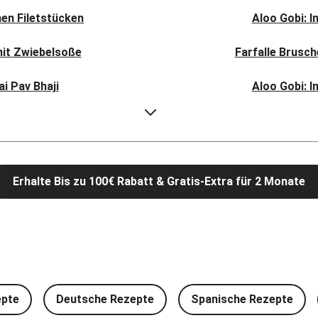
en Filetstücken
Aloo Gobi: I
mit Zwiebelsoße
Farfalle Brusc
i Pav Bhaji
Aloo Gobi: I
l Bhat
Rauchige Süßka
picy Spinatcurry
Bowl & doppelt ve
Erhalte Bis zu 100€ Rabatt & Gratis-Extra für 2 Monate
 Frikadelle
Buttrige Fil
mschwammerln
Perlencouscous-
feln und Salat
Japanische A
und Babyspinat
Scharfe Linsensuppe mit
epte
Deutsche Rezepte
Spanische Rezepte