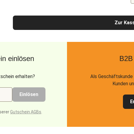
Zur Kas
n einlösen
B2B
schein erhalten?
Als Geschäftskunde 
Kunden un
Einlösen
E
serer
Gutschein AGBs
.