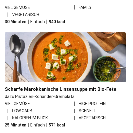
|
VIEL GEMÜSE
FAMILY
|
VEGETARISCH
|
|
30 Minuten
Einfach
940
kcal
Scharfe Marokkanische Linsensuppe mit Bio-Feta
dazu Pistazien-Koriander-Gremolata
|
VIEL GEMÜSE
HIGH PROTEIN
|
|
LOW CARB
SCHNELL
|
|
KALORIEN IM BLICK
VEGETARISCH
|
|
25 Minuten
Einfach
571
kcal