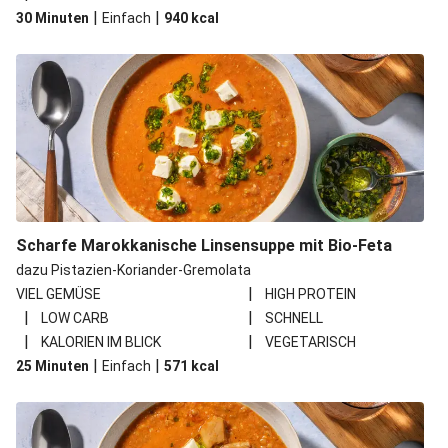
|
|
30 Minuten
Einfach
940
kcal
Scharfe Marokkanische Linsensuppe mit Bio-Feta
dazu Pistazien-Koriander-Gremolata
|
VIEL GEMÜSE
HIGH PROTEIN
|
|
LOW CARB
SCHNELL
|
|
KALORIEN IM BLICK
VEGETARISCH
|
|
25 Minuten
Einfach
571
kcal