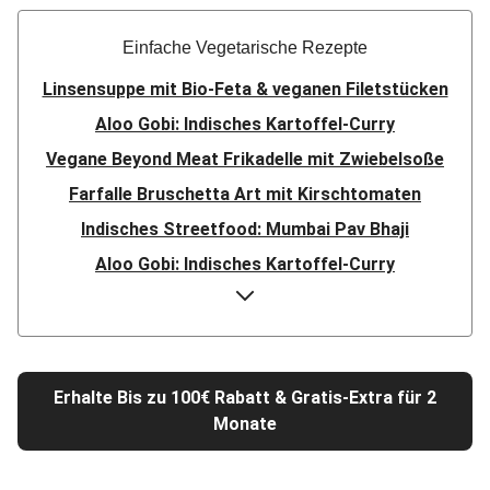
Einfache Vegetarische Rezepte
Linsensuppe mit Bio-Feta & veganen Filetstücken
Aloo Gobi: Indisches Kartoffel-Curry
Vegane Beyond Meat Frikadelle mit Zwiebelsoße
Farfalle Bruschetta Art mit Kirschtomaten
Indisches Streetfood: Mumbai Pav Bhaji
Aloo Gobi: Indisches Kartoffel-Curry
Nepalesisches Linsen Dal Bhat
Rauchige Süßkartoffel-Blumenkohl-Tajine
Nord-Indischer Palak Paneer in spicy Spinatcurry
Erhalte Bis zu 100€ Rabatt & Gratis-Extra für 2
Bowl & doppelt veganen Sweet-Chili-Filetstücken
Monate
Doppelte vegane Beyond Meat Frikadelle
Buttrige Filetstücke mit Kormapaste