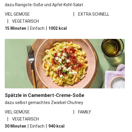
dazu Ravigote-Soße und Apfel-Kohl-Salat
|
VIEL GEMÜSE
EXTRA SCHNELL
|
VEGETARISCH
|
|
15 Minuten
Einfach
1002
kcal
Spätzle in Camembert-Creme-Soße
dazu selbst gemachtes Zwiebel-Chutney
|
VIEL GEMÜSE
FAMILY
|
VEGETARISCH
|
|
30 Minuten
Einfach
940
kcal