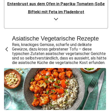
Entenbrust aus dem Ofen in Paprika-Tomaten-Soße
Bifteki mit Feta im Fladenbrot
Doppelt Putenbrust aus dem Ofen
Bio-Hähnchen in Paprika-Tomaten-Soße
Speckknödel auf warmem Krautsalat
Asiatische Vegetarische Rezepte
Crispy Chicken & Pommes aus dem Air-Fryer
Reis, knackiges Gemüse, scharfe und delikate
Gewürze, dazu kross gebratener Tofu – diese
Doppelt Chicken & Pommes aus dem Air-Fryer
typischen Zutaten asiatischer vegetarischer Gerichte
sind so selbstverständlich, dass es aussieht, als hätte
Bio-Rindersteak in dunkler Zwiebelsoße
die asiatische Küche die vegetarische Kost erfunden.
Knödel mit doppelt Bacon auf warmem Krautsalat
Gewürzte Aubergine mit Bulgur
Doppelt Lammhack-Köfte mit Dilldip
Crispy Schweinesteak & Pommes aus dem Air-Fryer
Bio-Schweinemedaillons in dunkler Zwiebelsoße
Klassisches Gulasch mit doppelt Schweinefilet