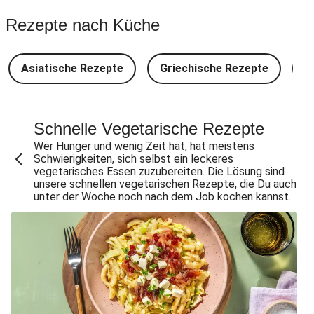
Spinat-Brezenknödel mit Rahmschwammerln
Rezepte nach Küche
Perlencouscous-Minestrone mit Kichererbsen
Camembert En Croûte mit Kartoffeln und Salat
Asiatische Rezepte
Griechische Rezepte
D
Japanische Aubergine mit Miso-Glasur
Chana Masala mit Kichererbsen und Babyspinat
Scharfe Linsensuppe mit Bio-Feta und veganen
Schnelle Vegetarische Rezepte
Filetstücken
Wer Hunger und wenig Zeit hat, hat meistens
Schwierigkeiten, sich selbst ein leckeres
Scharfe Marokkanische Linsensuppe mit Bio-Feta
vegetarisches Essen zuzubereiten. Die Lösung sind
unsere schnellen vegetarischen Rezepte, die Du auch
Vegane Beyond Meat Frikadelle mit Zwiebelsoße
unter der Woche noch nach dem Job kochen kannst.
Spätzle in Camembert-Creme-Soße
One Pan: Pikante Reispfanne nach Jambalaya-Art