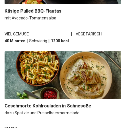
Spätzle in Camembert-Creme-Soße
Käsige Pulled BBQ-Flautas
Bio-Halloumi auf Bohnenstampf
mit Avocado-Tomatensalsa
One Pan: Pikante Reispfanne nach Jambalaya-Art
|
VIEL GEMÜSE
VEGETARISCH
Marokkanischer Kichererbsen-Eintopf mit extra Bio-
|
|
40 Minuten
Schwierig
1200
kcal
Feta
Marokkanischer Kichererbsen-Gemüseeintopf
Geschmorte Kohlrouladen in Sahnesoße
dazu Spätzle und Preiselbeermarmelade