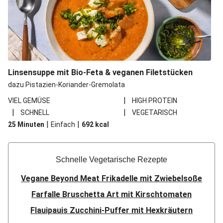
Linsensuppe mit Bio-Feta & veganen Filetstücken
dazu Pistazien-Koriander-Gremolata
|
VIEL GEMÜSE
HIGH PROTEIN
|
|
SCHNELL
VEGETARISCH
|
|
25 Minuten
Einfach
692
kcal
Schnelle Vegetarische Rezepte
Vegane Beyond Meat Frikadelle mit Zwiebelsoße
Farfalle Bruschetta Art mit Kirschtomaten
Flauipauis Zucchini-Puffer mit Hexkräutern