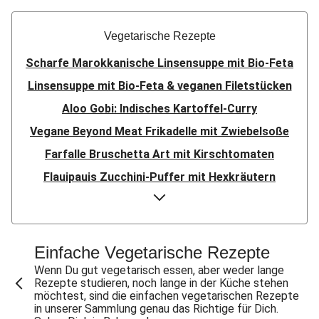
Vegetarische Rezepte
Scharfe Marokkanische Linsensuppe mit Bio-Feta
Linsensuppe mit Bio-Feta & veganen Filetstücken
Aloo Gobi: Indisches Kartoffel-Curry
Vegane Beyond Meat Frikadelle mit Zwiebelsoße
Farfalle Bruschetta Art mit Kirschtomaten
Flauipauis Zucchini-Puffer mit Hexkräutern
Sauerteig-Pinsa mit Ziegenkäse & Birne
Sauerteig-Pinsa mit Bio-Feta & Birne
Indisches Streetfood: Mumbai Pav Bhaji
Einfache Vegetarische Rezepte
Aloo Gobi: Indisches Kartoffel-Curry
Wenn Du gut vegetarisch essen, aber weder lange
Rezepte studieren, noch lange in der Küche stehen
Flauipauis Zucchini-Puffer mit Hexkräutern
möchtest, sind die einfachen vegetarischen Rezepte
in unserer Sammlung genau das Richtige für Dich.
Nepalesisches Linsen Dal Bhat