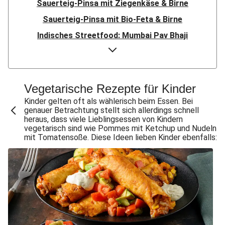
Sauerteig-Pinsa mit Ziegenkäse & Birne
Sauerteig-Pinsa mit Bio-Feta & Birne
Indisches Streetfood: Mumbai Pav Bhaji
Flauipauis Zucchini-Puffer mit Hexkräutern
Nord-Indischer Palak Paneer in spicy Spinatcurry
Bowl & doppelt veganen Sweet-Chili-Filetstücken
Vegetarische Rezepte für Kinder
Doppelte vegane Beyond Meat Frikadelle
Kinder gelten oft als wählerisch beim Essen. Bei
genauer Betrachtung stellt sich allerdings schnell
Buttrige Filetstücke mit Kormapaste
heraus, dass viele Lieblingsessen von Kindern
vegetarisch sind wie Pommes mit Ketchup und Nudeln
Spinat-Brezenknödel mit Rahmschwammerln
mit Tomatensoße. Diese Ideen lieben Kinder ebenfalls:
Perlencouscous-Minestrone mit Kichererbsen
Chana Masala mit Kichererbsen und Babyspinat
Scharfe Linsensuppe mit Bio-Feta und veganen
Filetstücken
Scharfe Marokkanische Linsensuppe mit Bio-Feta
Vegane Beyond Meat Frikadelle mit Zwiebelsoße