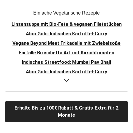
Einfache Vegetarische Rezepte
Linsensuppe mit Bio-Feta & veganen Filetstücken
Aloo Gobi: Indisches Kartoffel-Curry
Vegane Beyond Meat Frikadelle mit Zwiebelsoße
Farfalle Bruschetta Art mit Kirschtomaten
Indisches Streetfood: Mumbai Pav Bhaji
Aloo Gobi: Indisches Kartoffel-Curry
Nepalesisches Linsen Dal Bhat
Rauchige Süßkartoffel-Blumenkohl-Tajine
Nord-Indischer Palak Paneer in spicy Spinatcurry
Erhalte Bis zu 100€ Rabatt & Gratis-Extra für 2
Bowl & doppelt veganen Sweet-Chili-Filetstücken
Monate
Doppelte vegane Beyond Meat Frikadelle
Buttrige Filetstücke mit Kormapaste