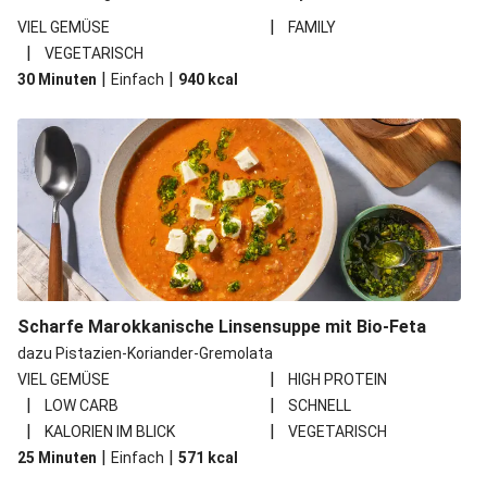
|
VIEL GEMÜSE
FAMILY
|
VEGETARISCH
|
|
30 Minuten
Einfach
940
kcal
Scharfe Marokkanische Linsensuppe mit Bio-Feta
dazu Pistazien-Koriander-Gremolata
|
VIEL GEMÜSE
HIGH PROTEIN
|
|
LOW CARB
SCHNELL
|
|
KALORIEN IM BLICK
VEGETARISCH
|
|
25 Minuten
Einfach
571
kcal