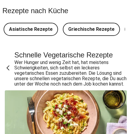
Spinat-Brezenknödel mit Rahmschwammerln
Rezepte nach Küche
Perlencouscous-Minestrone mit Kichererbsen
Camembert En Croûte mit Kartoffeln und Salat
Asiatische Rezepte
Griechische Rezepte
D
Japanische Aubergine mit Miso-Glasur
Chana Masala mit Kichererbsen und Babyspinat
Scharfe Linsensuppe mit Bio-Feta und veganen
Schnelle Vegetarische Rezepte
Filetstücken
Wer Hunger und wenig Zeit hat, hat meistens
Schwierigkeiten, sich selbst ein leckeres
Scharfe Marokkanische Linsensuppe mit Bio-Feta
vegetarisches Essen zuzubereiten. Die Lösung sind
unsere schnellen vegetarischen Rezepte, die Du auch
Vegane Beyond Meat Frikadelle mit Zwiebelsoße
unter der Woche noch nach dem Job kochen kannst.
Spätzle in Camembert-Creme-Soße
One Pan: Pikante Reispfanne nach Jambalaya-Art