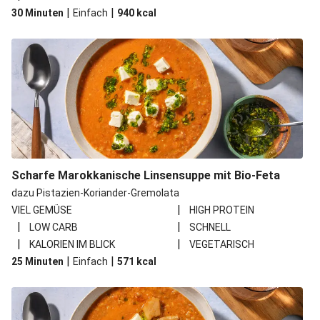
|
|
30 Minuten
Einfach
940
kcal
Scharfe Marokkanische Linsensuppe mit Bio-Feta
dazu Pistazien-Koriander-Gremolata
|
VIEL GEMÜSE
HIGH PROTEIN
|
|
LOW CARB
SCHNELL
|
|
KALORIEN IM BLICK
VEGETARISCH
|
|
25 Minuten
Einfach
571
kcal