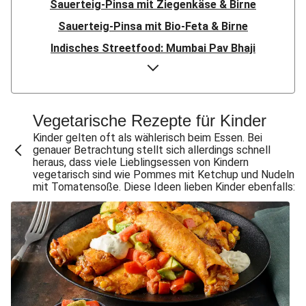
Sauerteig-Pinsa mit Ziegenkäse & Birne
Sauerteig-Pinsa mit Bio-Feta & Birne
Indisches Streetfood: Mumbai Pav Bhaji
Flauipauis Zucchini-Puffer mit Hexkräutern
Nord-Indischer Palak Paneer in spicy Spinatcurry
Bowl & doppelt veganen Sweet-Chili-Filetstücken
Vegetarische Rezepte für Kinder
Doppelte vegane Beyond Meat Frikadelle
Kinder gelten oft als wählerisch beim Essen. Bei
genauer Betrachtung stellt sich allerdings schnell
Buttrige Filetstücke mit Kormapaste
heraus, dass viele Lieblingsessen von Kindern
vegetarisch sind wie Pommes mit Ketchup und Nudeln
Spinat-Brezenknödel mit Rahmschwammerln
mit Tomatensoße. Diese Ideen lieben Kinder ebenfalls:
Perlencouscous-Minestrone mit Kichererbsen
Chana Masala mit Kichererbsen und Babyspinat
Scharfe Linsensuppe mit Bio-Feta und veganen
Filetstücken
Scharfe Marokkanische Linsensuppe mit Bio-Feta
Vegane Beyond Meat Frikadelle mit Zwiebelsoße