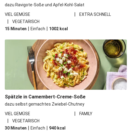
dazu Ravigote-Soße und Apfel-Kohl-Salat
|
VIEL GEMÜSE
EXTRA SCHNELL
|
VEGETARISCH
|
|
15 Minuten
Einfach
1002
kcal
Spätzle in Camembert-Creme-Soße
dazu selbst gemachtes Zwiebel-Chutney
|
VIEL GEMÜSE
FAMILY
|
VEGETARISCH
|
|
30 Minuten
Einfach
940
kcal