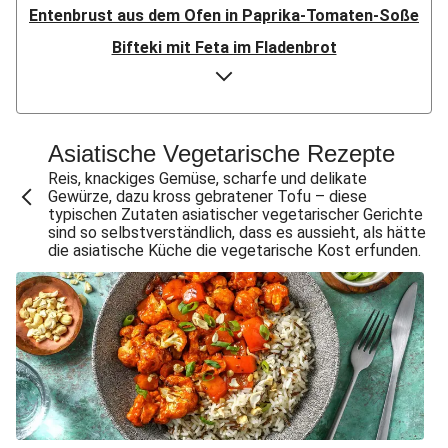
Entenbrust aus dem Ofen in Paprika-Tomaten-Soße
Bifteki mit Feta im Fladenbrot
Doppelt Putenbrust aus dem Ofen
Bio-Hähnchen in Paprika-Tomaten-Soße
Speckknödel auf warmem Krautsalat
Asiatische Vegetarische Rezepte
Crispy Chicken & Pommes aus dem Air-Fryer
Reis, knackiges Gemüse, scharfe und delikate
Gewürze, dazu kross gebratener Tofu – diese
Doppelt Chicken & Pommes aus dem Air-Fryer
typischen Zutaten asiatischer vegetarischer Gerichte
sind so selbstverständlich, dass es aussieht, als hätte
Bio-Rindersteak in dunkler Zwiebelsoße
die asiatische Küche die vegetarische Kost erfunden.
Knödel mit doppelt Bacon auf warmem Krautsalat
Gewürzte Aubergine mit Bulgur
Doppelt Lammhack-Köfte mit Dilldip
Crispy Schweinesteak & Pommes aus dem Air-Fryer
Bio-Schweinemedaillons in dunkler Zwiebelsoße
Klassisches Gulasch mit doppelt Schweinefilet