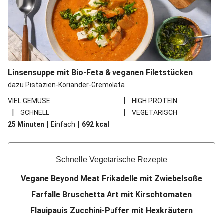
Linsensuppe mit Bio-Feta & veganen Filetstücken
dazu Pistazien-Koriander-Gremolata
|
VIEL GEMÜSE
HIGH PROTEIN
|
|
SCHNELL
VEGETARISCH
|
|
25 Minuten
Einfach
692
kcal
Schnelle Vegetarische Rezepte
Vegane Beyond Meat Frikadelle mit Zwiebelsoße
Farfalle Bruschetta Art mit Kirschtomaten
Flauipauis Zucchini-Puffer mit Hexkräutern