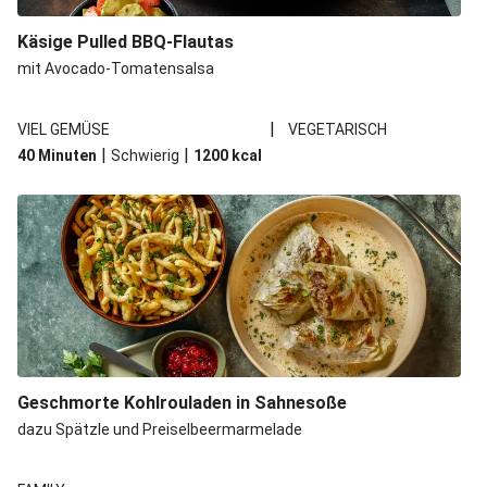
Spätzle in Camembert-Creme-Soße
Käsige Pulled BBQ-Flautas
Bio-Halloumi auf Bohnenstampf
mit Avocado-Tomatensalsa
One Pan: Pikante Reispfanne nach Jambalaya-Art
|
VIEL GEMÜSE
VEGETARISCH
Marokkanischer Kichererbsen-Eintopf mit extra Bio-
|
|
40 Minuten
Schwierig
1200
kcal
Feta
Marokkanischer Kichererbsen-Gemüseeintopf
Geschmorte Kohlrouladen in Sahnesoße
dazu Spätzle und Preiselbeermarmelade