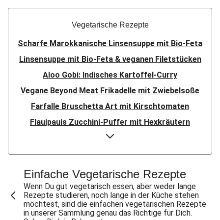
Vegetarische Rezepte
Scharfe Marokkanische Linsensuppe mit Bio-Feta
Linsensuppe mit Bio-Feta & veganen Filetstücken
Aloo Gobi: Indisches Kartoffel-Curry
Vegane Beyond Meat Frikadelle mit Zwiebelsoße
Farfalle Bruschetta Art mit Kirschtomaten
Flauipauis Zucchini-Puffer mit Hexkräutern
Sauerteig-Pinsa mit Ziegenkäse & Birne
Sauerteig-Pinsa mit Bio-Feta & Birne
Indisches Streetfood: Mumbai Pav Bhaji
Einfache Vegetarische Rezepte
Aloo Gobi: Indisches Kartoffel-Curry
Wenn Du gut vegetarisch essen, aber weder lange
Rezepte studieren, noch lange in der Küche stehen
Flauipauis Zucchini-Puffer mit Hexkräutern
möchtest, sind die einfachen vegetarischen Rezepte
in unserer Sammlung genau das Richtige für Dich.
Nepalesisches Linsen Dal Bhat