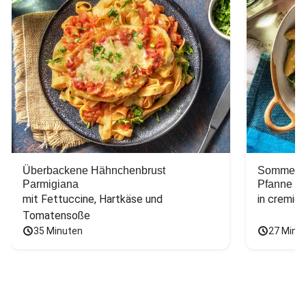
Überbackene Hähnchenbrust
Sommerlic
Parmigiana
Pfanne
mit Fettuccine, Hartkäse und 
in cremig
Tomatensoße
35 Minuten
27 Minu