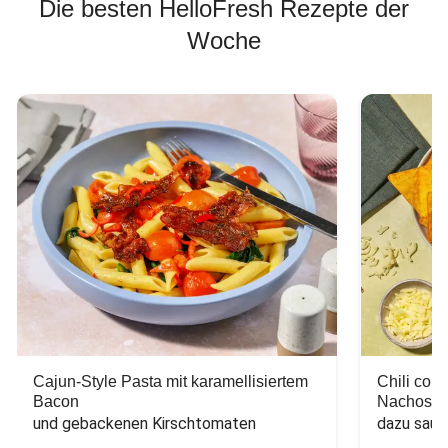
Die besten HelloFresh Rezepte der
Woche
Cajun-Style Pasta mit karamellisiertem
Chili con
Bacon
Nachos
und gebackenen Kirschtomaten
dazu saur