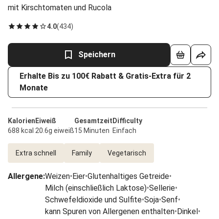
mit Kirschtomaten und Rucola
4.0
(
434
)
Speichern
Erhalte Bis zu 100€ Rabatt & Gratis-Extra für 2
Monate
Kalorien
Eiweiß
Gesamtzeit
Difficulty
688 kcal
20.6g eiweiß
15 Minuten
Einfach
Extra schnell
Family
Vegetarisch
Allergene
:
Weizen
•
Eier
•
Glutenhaltiges Getreide
•
Milch (einschließlich Laktose)
•
Sellerie
•
Schwefeldioxide und Sulfite
•
Soja
•
Senf
•
kann Spuren von Allergenen enthalten
•
Dinkel
•