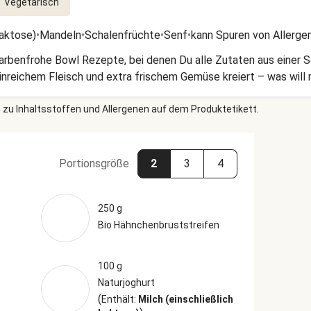
Vegetarisch
Laktose)
•
Mandeln
•
Schalenfrüchte
•
Senf
•
kann Spuren von Allerge
 farbenfrohe Bowl Rezepte, bei denen Du alle Zutaten aus einer Sc
einreichem Fleisch und extra frischem Gemüse kreiert – was wil
 zu Inhaltsstoffen und Allergenen auf dem Produktetikett.
Portionsgröße
2
3
4
250 g
Bio Hähnchenbruststreifen
100 g
Naturjoghurt
(
Enthält:
Milch (einschließlich