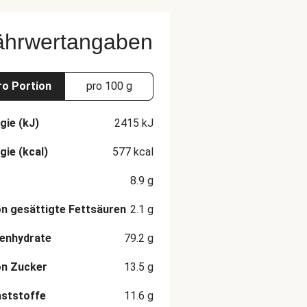
ährwertangaben
ro Portion
pro 100 g
gie (kJ)
2415
kJ
gie (kcal)
577
kcal
8.9
g
n gesättigte Fettsäuren
2.1
g
enhydrate
79.2
g
on Zucker
13.5
g
aststoffe
11.6
g