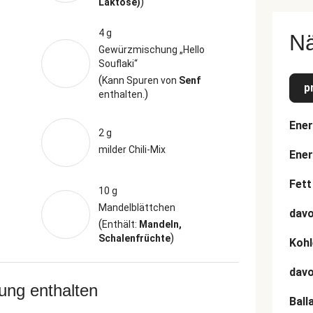
)
Laktose)
4 g
N
Gewürzmischung „Hello
Souflaki“
(
Kann Spuren von
Senf
p
)
enthalten.
Ener
2 g
milder Chili-Mix
Ener
Fett
10 g
Mandelblättchen
davo
(
Enthält:
Mandeln,
)
Schalenfrüchte
Kohl
dav
rung enthalten
Ball