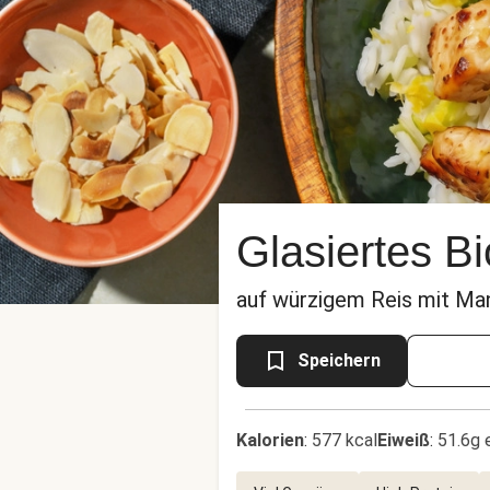
Glasiertes B
auf würzigem Reis mit Ma
Speichern
Kalorien
:
577 kcal
Eiweiß
:
51.6g 