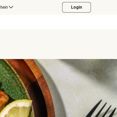
hein
Login