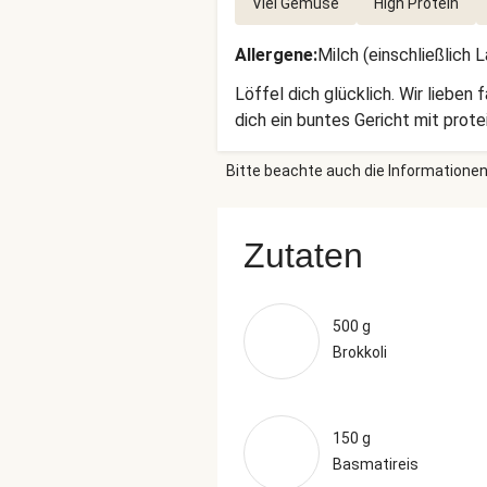
Viel Gemüse
High Protein
Allergene
:
Milch (einschließlich 
Löffel dich glücklich. Wir lieben
dich ein buntes Gericht mit prot
Bitte beachte auch die Informationen
Zutaten
500 g
Brokkoli
150 g
Basmatireis