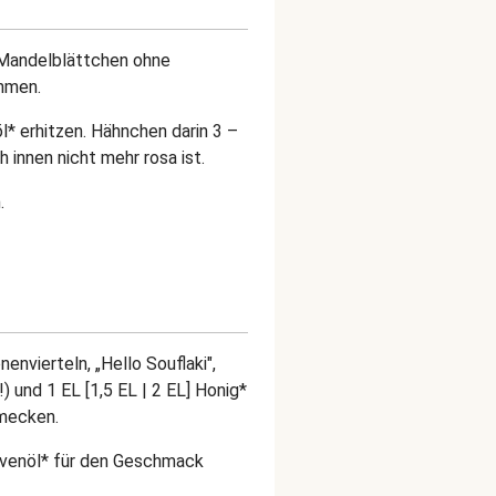
 Mandelblättchen ohne
hmen.
öl* erhitzen. Hähnchen darin 3 –
h innen nicht mehr rosa ist.
.
nenvierteln, „Hello Souflaki",
) und 1 EL [1,5 EL | 2 EL] Honig*
hmecken.
ivenöl* für den Geschmack