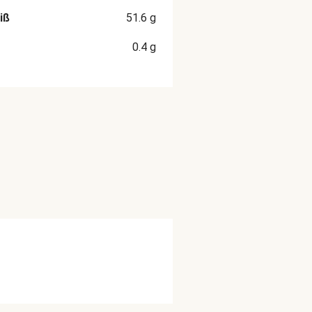
iß
51.6
g
0.4
g