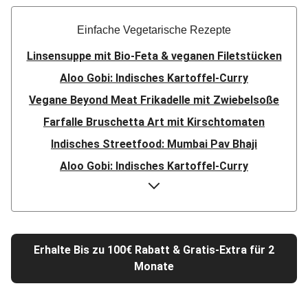
Einfache Vegetarische Rezepte
Linsensuppe mit Bio-Feta & veganen Filetstücken
Aloo Gobi: Indisches Kartoffel-Curry
Vegane Beyond Meat Frikadelle mit Zwiebelsoße
Farfalle Bruschetta Art mit Kirschtomaten
Indisches Streetfood: Mumbai Pav Bhaji
Aloo Gobi: Indisches Kartoffel-Curry
Nepalesisches Linsen Dal Bhat
Rauchige Süßkartoffel-Blumenkohl-Tajine
Nord-Indischer Palak Paneer in spicy Spinatcurry
Erhalte Bis zu 100€ Rabatt & Gratis-Extra für 2
Bowl & doppelt veganen Sweet-Chili-Filetstücken
Monate
Doppelte vegane Beyond Meat Frikadelle
Buttrige Filetstücke mit Kormapaste