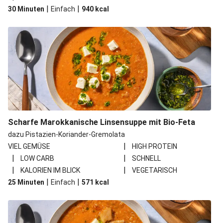
|
|
30 Minuten
Einfach
940
kcal
Scharfe Marokkanische Linsensuppe mit Bio-Feta
dazu Pistazien-Koriander-Gremolata
|
VIEL GEMÜSE
HIGH PROTEIN
|
|
LOW CARB
SCHNELL
|
|
KALORIEN IM BLICK
VEGETARISCH
|
|
25 Minuten
Einfach
571
kcal