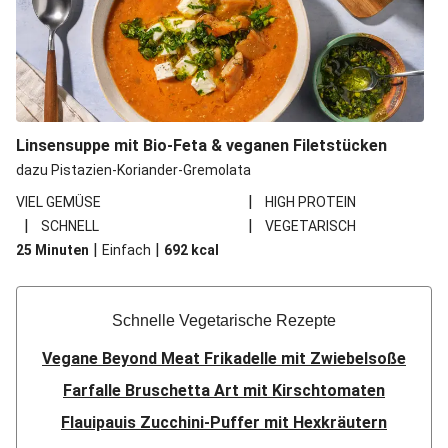
Linsensuppe mit Bio-Feta & veganen Filetstücken
dazu Pistazien-Koriander-Gremolata
|
VIEL GEMÜSE
HIGH PROTEIN
|
|
SCHNELL
VEGETARISCH
|
|
25 Minuten
Einfach
692
kcal
Schnelle Vegetarische Rezepte
Vegane Beyond Meat Frikadelle mit Zwiebelsoße
Farfalle Bruschetta Art mit Kirschtomaten
Flauipauis Zucchini-Puffer mit Hexkräutern