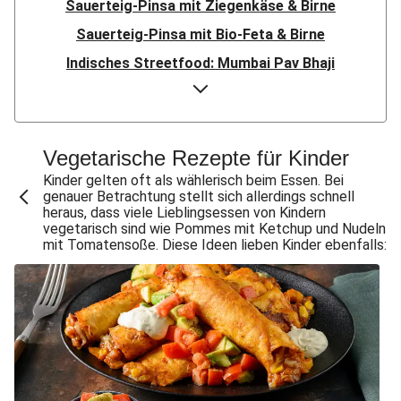
Sauerteig-Pinsa mit Ziegenkäse & Birne
Sauerteig-Pinsa mit Bio-Feta & Birne
Indisches Streetfood: Mumbai Pav Bhaji
Flauipauis Zucchini-Puffer mit Hexkräutern
Nord-Indischer Palak Paneer in spicy Spinatcurry
Bowl & doppelt veganen Sweet-Chili-Filetstücken
Vegetarische Rezepte für Kinder
Doppelte vegane Beyond Meat Frikadelle
Kinder gelten oft als wählerisch beim Essen. Bei
genauer Betrachtung stellt sich allerdings schnell
Buttrige Filetstücke mit Kormapaste
heraus, dass viele Lieblingsessen von Kindern
vegetarisch sind wie Pommes mit Ketchup und Nudeln
Spinat-Brezenknödel mit Rahmschwammerln
mit Tomatensoße. Diese Ideen lieben Kinder ebenfalls:
Perlencouscous-Minestrone mit Kichererbsen
Chana Masala mit Kichererbsen und Babyspinat
Scharfe Linsensuppe mit Bio-Feta und veganen
Filetstücken
Scharfe Marokkanische Linsensuppe mit Bio-Feta
Vegane Beyond Meat Frikadelle mit Zwiebelsoße