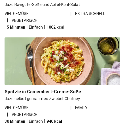
dazu Ravigote-Soße und Apfel-Kohl-Salat
|
VIEL GEMÜSE
EXTRA SCHNELL
|
VEGETARISCH
|
|
15 Minuten
Einfach
1002
kcal
Spätzle in Camembert-Creme-Soße
dazu selbst gemachtes Zwiebel-Chutney
|
VIEL GEMÜSE
FAMILY
|
VEGETARISCH
|
|
30 Minuten
Einfach
940
kcal