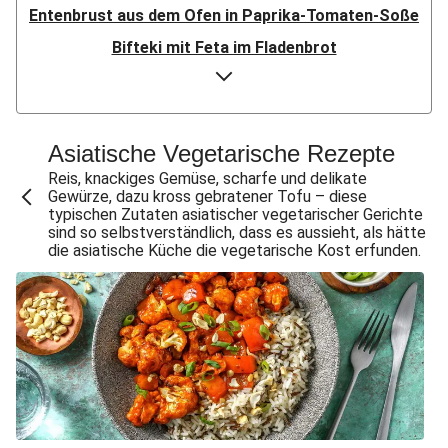
Entenbrust aus dem Ofen in Paprika-Tomaten-Soße
Bifteki mit Feta im Fladenbrot
Doppelt Putenbrust aus dem Ofen
Bio-Hähnchen in Paprika-Tomaten-Soße
Speckknödel auf warmem Krautsalat
Asiatische Vegetarische Rezepte
Crispy Chicken & Pommes aus dem Air-Fryer
Reis, knackiges Gemüse, scharfe und delikate
Gewürze, dazu kross gebratener Tofu – diese
Doppelt Chicken & Pommes aus dem Air-Fryer
typischen Zutaten asiatischer vegetarischer Gerichte
sind so selbstverständlich, dass es aussieht, als hätte
Bio-Rindersteak in dunkler Zwiebelsoße
die asiatische Küche die vegetarische Kost erfunden.
Knödel mit doppelt Bacon auf warmem Krautsalat
Gewürzte Aubergine mit Bulgur
Doppelt Lammhack-Köfte mit Dilldip
Crispy Schweinesteak & Pommes aus dem Air-Fryer
Bio-Schweinemedaillons in dunkler Zwiebelsoße
Klassisches Gulasch mit doppelt Schweinefilet