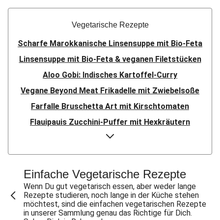
Vegetarische Rezepte
Scharfe Marokkanische Linsensuppe mit Bio-Feta
Linsensuppe mit Bio-Feta & veganen Filetstücken
Aloo Gobi: Indisches Kartoffel-Curry
Vegane Beyond Meat Frikadelle mit Zwiebelsoße
Farfalle Bruschetta Art mit Kirschtomaten
Flauipauis Zucchini-Puffer mit Hexkräutern
Sauerteig-Pinsa mit Ziegenkäse & Birne
Sauerteig-Pinsa mit Bio-Feta & Birne
Indisches Streetfood: Mumbai Pav Bhaji
Einfache Vegetarische Rezepte
Aloo Gobi: Indisches Kartoffel-Curry
Wenn Du gut vegetarisch essen, aber weder lange
Rezepte studieren, noch lange in der Küche stehen
Flauipauis Zucchini-Puffer mit Hexkräutern
möchtest, sind die einfachen vegetarischen Rezepte
in unserer Sammlung genau das Richtige für Dich.
Nepalesisches Linsen Dal Bhat