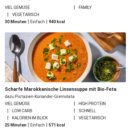
|
VIEL GEMÜSE
FAMILY
|
VEGETARISCH
|
|
30 Minuten
Einfach
940
kcal
Scharfe Marokkanische Linsensuppe mit Bio-Feta
dazu Pistazien-Koriander-Gremolata
|
VIEL GEMÜSE
HIGH PROTEIN
|
|
LOW CARB
SCHNELL
|
|
KALORIEN IM BLICK
VEGETARISCH
|
|
25 Minuten
Einfach
571
kcal