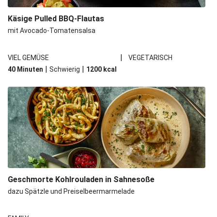
Spätzle in Camembert-Creme-Soße
Käsige Pulled BBQ-Flautas
Bio-Halloumi auf Bohnenstampf
mit Avocado-Tomatensalsa
One Pan: Pikante Reispfanne nach Jambalaya-Art
|
VIEL GEMÜSE
VEGETARISCH
Marokkanischer Kichererbsen-Eintopf mit extra Bio-
|
|
40 Minuten
Schwierig
1200
kcal
Feta
Marokkanischer Kichererbsen-Gemüseeintopf
Geschmorte Kohlrouladen in Sahnesoße
dazu Spätzle und Preiselbeermarmelade