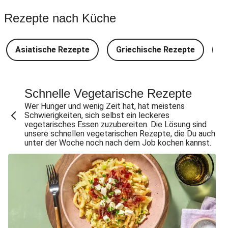
Spinat-Brezenknödel mit Rahmschwammerln
Rezepte nach Küche
Perlencouscous-Minestrone mit Kichererbsen
Camembert En Croûte mit Kartoffeln und Salat
Asiatische Rezepte
Griechische Rezepte
D
Japanische Aubergine mit Miso-Glasur
Chana Masala mit Kichererbsen und Babyspinat
Scharfe Linsensuppe mit Bio-Feta und veganen
Schnelle Vegetarische Rezepte
Filetstücken
Wer Hunger und wenig Zeit hat, hat meistens
Schwierigkeiten, sich selbst ein leckeres
Scharfe Marokkanische Linsensuppe mit Bio-Feta
vegetarisches Essen zuzubereiten. Die Lösung sind
unsere schnellen vegetarischen Rezepte, die Du auch
Vegane Beyond Meat Frikadelle mit Zwiebelsoße
unter der Woche noch nach dem Job kochen kannst.
Spätzle in Camembert-Creme-Soße
One Pan: Pikante Reispfanne nach Jambalaya-Art