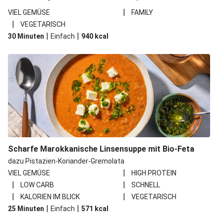
|
VIEL GEMÜSE
FAMILY
|
VEGETARISCH
|
|
30 Minuten
Einfach
940
kcal
Scharfe Marokkanische Linsensuppe mit Bio-Feta
dazu Pistazien-Koriander-Gremolata
|
VIEL GEMÜSE
HIGH PROTEIN
|
|
LOW CARB
SCHNELL
|
|
KALORIEN IM BLICK
VEGETARISCH
|
|
25 Minuten
Einfach
571
kcal