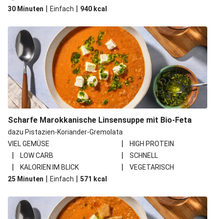
|
|
30 Minuten
Einfach
940
kcal
Scharfe Marokkanische Linsensuppe mit Bio-Feta
dazu Pistazien-Koriander-Gremolata
|
VIEL GEMÜSE
HIGH PROTEIN
|
|
LOW CARB
SCHNELL
|
|
KALORIEN IM BLICK
VEGETARISCH
|
|
25 Minuten
Einfach
571
kcal