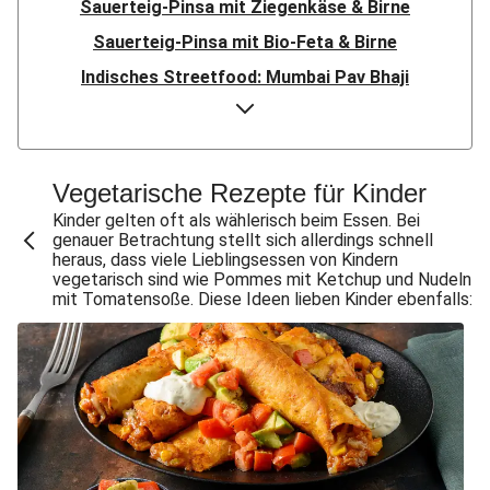
Sauerteig-Pinsa mit Ziegenkäse & Birne
Sauerteig-Pinsa mit Bio-Feta & Birne
Indisches Streetfood: Mumbai Pav Bhaji
Flauipauis Zucchini-Puffer mit Hexkräutern
Nord-Indischer Palak Paneer in spicy Spinatcurry
Bowl & doppelt veganen Sweet-Chili-Filetstücken
Vegetarische Rezepte für Kinder
Doppelte vegane Beyond Meat Frikadelle
Kinder gelten oft als wählerisch beim Essen. Bei
genauer Betrachtung stellt sich allerdings schnell
Buttrige Filetstücke mit Kormapaste
heraus, dass viele Lieblingsessen von Kindern
vegetarisch sind wie Pommes mit Ketchup und Nudeln
Spinat-Brezenknödel mit Rahmschwammerln
mit Tomatensoße. Diese Ideen lieben Kinder ebenfalls:
Perlencouscous-Minestrone mit Kichererbsen
Chana Masala mit Kichererbsen und Babyspinat
Scharfe Linsensuppe mit Bio-Feta und veganen
Filetstücken
Scharfe Marokkanische Linsensuppe mit Bio-Feta
Vegane Beyond Meat Frikadelle mit Zwiebelsoße