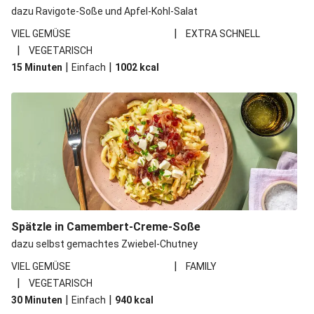
dazu Ravigote-Soße und Apfel-Kohl-Salat
|
VIEL GEMÜSE
EXTRA SCHNELL
|
VEGETARISCH
|
|
15 Minuten
Einfach
1002
kcal
Spätzle in Camembert-Creme-Soße
dazu selbst gemachtes Zwiebel-Chutney
|
VIEL GEMÜSE
FAMILY
|
VEGETARISCH
|
|
30 Minuten
Einfach
940
kcal