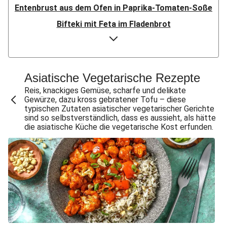
Entenbrust aus dem Ofen in Paprika-Tomaten-Soße
Bifteki mit Feta im Fladenbrot
Doppelt Putenbrust aus dem Ofen
Bio-Hähnchen in Paprika-Tomaten-Soße
Speckknödel auf warmem Krautsalat
Asiatische Vegetarische Rezepte
Crispy Chicken & Pommes aus dem Air-Fryer
Reis, knackiges Gemüse, scharfe und delikate
Gewürze, dazu kross gebratener Tofu – diese
Doppelt Chicken & Pommes aus dem Air-Fryer
typischen Zutaten asiatischer vegetarischer Gerichte
sind so selbstverständlich, dass es aussieht, als hätte
Bio-Rindersteak in dunkler Zwiebelsoße
die asiatische Küche die vegetarische Kost erfunden.
Knödel mit doppelt Bacon auf warmem Krautsalat
Gewürzte Aubergine mit Bulgur
Doppelt Lammhack-Köfte mit Dilldip
Crispy Schweinesteak & Pommes aus dem Air-Fryer
Bio-Schweinemedaillons in dunkler Zwiebelsoße
Klassisches Gulasch mit doppelt Schweinefilet