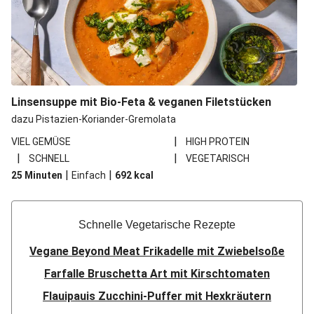
Linsensuppe mit Bio-Feta & veganen Filetstücken
dazu Pistazien-Koriander-Gremolata
|
VIEL GEMÜSE
HIGH PROTEIN
|
|
SCHNELL
VEGETARISCH
|
|
25 Minuten
Einfach
692
kcal
Schnelle Vegetarische Rezepte
Vegane Beyond Meat Frikadelle mit Zwiebelsoße
Farfalle Bruschetta Art mit Kirschtomaten
Flauipauis Zucchini-Puffer mit Hexkräutern