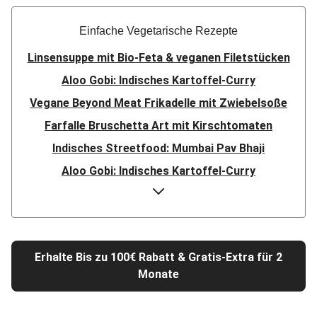
Einfache Vegetarische Rezepte
Linsensuppe mit Bio-Feta & veganen Filetstücken
Aloo Gobi: Indisches Kartoffel-Curry
Vegane Beyond Meat Frikadelle mit Zwiebelsoße
Farfalle Bruschetta Art mit Kirschtomaten
Indisches Streetfood: Mumbai Pav Bhaji
Aloo Gobi: Indisches Kartoffel-Curry
Nepalesisches Linsen Dal Bhat
Rauchige Süßkartoffel-Blumenkohl-Tajine
Nord-Indischer Palak Paneer in spicy Spinatcurry
Erhalte Bis zu 100€ Rabatt & Gratis-Extra für 2
Bowl & doppelt veganen Sweet-Chili-Filetstücken
Monate
Doppelte vegane Beyond Meat Frikadelle
Buttrige Filetstücke mit Kormapaste