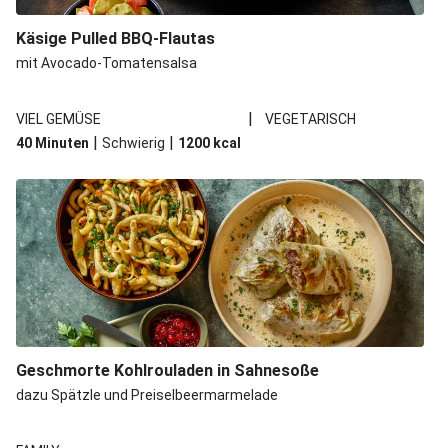
Spätzle in Camembert-Creme-Soße
Käsige Pulled BBQ-Flautas
Bio-Halloumi auf Bohnenstampf
mit Avocado-Tomatensalsa
One Pan: Pikante Reispfanne nach Jambalaya-Art
|
VIEL GEMÜSE
VEGETARISCH
Marokkanischer Kichererbsen-Eintopf mit extra Bio-
|
|
40 Minuten
Schwierig
1200
kcal
Feta
Marokkanischer Kichererbsen-Gemüseeintopf
Geschmorte Kohlrouladen in Sahnesoße
dazu Spätzle und Preiselbeermarmelade