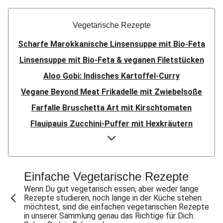
Vegetarische Rezepte
Scharfe Marokkanische Linsensuppe mit Bio-Feta
Linsensuppe mit Bio-Feta & veganen Filetstücken
Aloo Gobi: Indisches Kartoffel-Curry
Vegane Beyond Meat Frikadelle mit Zwiebelsoße
Farfalle Bruschetta Art mit Kirschtomaten
Flauipauis Zucchini-Puffer mit Hexkräutern
Sauerteig-Pinsa mit Ziegenkäse & Birne
Sauerteig-Pinsa mit Bio-Feta & Birne
Indisches Streetfood: Mumbai Pav Bhaji
Einfache Vegetarische Rezepte
Aloo Gobi: Indisches Kartoffel-Curry
Wenn Du gut vegetarisch essen, aber weder lange
Rezepte studieren, noch lange in der Küche stehen
Flauipauis Zucchini-Puffer mit Hexkräutern
möchtest, sind die einfachen vegetarischen Rezepte
in unserer Sammlung genau das Richtige für Dich.
Nepalesisches Linsen Dal Bhat