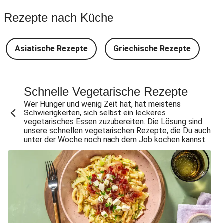
Spinat-Brezenknödel mit Rahmschwammerln
Rezepte nach Küche
Perlencouscous-Minestrone mit Kichererbsen
Camembert En Croûte mit Kartoffeln und Salat
Asiatische Rezepte
Griechische Rezepte
D
Japanische Aubergine mit Miso-Glasur
Chana Masala mit Kichererbsen und Babyspinat
Scharfe Linsensuppe mit Bio-Feta und veganen
Schnelle Vegetarische Rezepte
Filetstücken
Wer Hunger und wenig Zeit hat, hat meistens
Schwierigkeiten, sich selbst ein leckeres
Scharfe Marokkanische Linsensuppe mit Bio-Feta
vegetarisches Essen zuzubereiten. Die Lösung sind
unsere schnellen vegetarischen Rezepte, die Du auch
Vegane Beyond Meat Frikadelle mit Zwiebelsoße
unter der Woche noch nach dem Job kochen kannst.
Spätzle in Camembert-Creme-Soße
One Pan: Pikante Reispfanne nach Jambalaya-Art