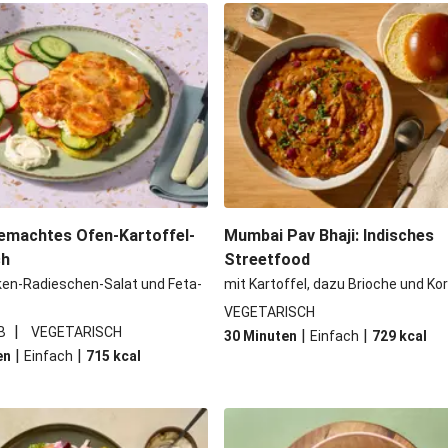
li-Filetstücken
Doppelte vega
Kormapaste
Spinat-Brezenk
 Kichererbsen
Camembert En Cro
iso-Glasur
Chana Masala mit
emachtes Ofen-Kartoffel-
Mumbai Pav Bhaji: Indisches
ch
Streetfood
ken-Radieschen-Salat und Feta-
mit Kartoffel, dazu Brioche und Ko
VEGETARISCH
|
B
VEGETARISCH
|
|
30 Minuten
Einfach
729
kcal
|
|
en
Einfach
715
kcal