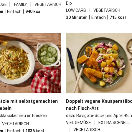
Dip
|
|
ÜSE
FAMILY
VEGETARISCH
|
LOW CARB
VEGETARISCH
|
|
en
Einfach
940
kcal
|
|
30 Minuten
Einfach
715
kcal
tzle mit selbstgemachten
Doppelt vegane Knusperstäb
ebeln
nach Fisch-Art
sklassiker neu entdecken
dazu Ravigote-Soße und Apfel-Koh
|
VIEL GEMÜSE
EXTRA SCHNELL
VEGETARISCH
|
VEGETARISCH
|
|
en
Einfach
1036
kcal