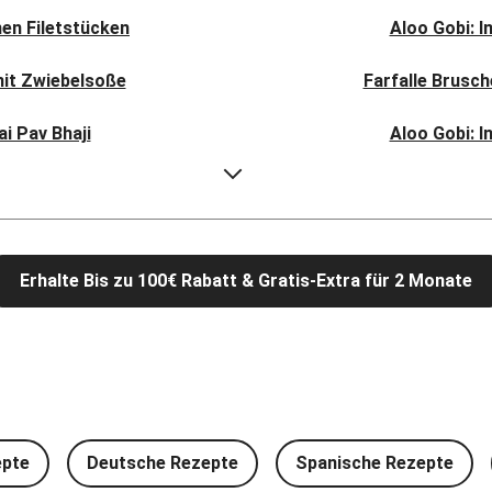
en Filetstücken
Aloo Gobi: I
mit Zwiebelsoße
Farfalle Brusc
i Pav Bhaji
Aloo Gobi: I
l Bhat
Rauchige Süßka
picy Spinatcurry
Bowl & doppelt ve
Erhalte Bis zu 100€ Rabatt & Gratis-Extra für 2 Monate
 Frikadelle
Buttrige Fil
mschwammerln
Perlencouscous-
feln und Salat
Japanische A
und Babyspinat
Scharfe Linsensuppe mit
epte
Deutsche Rezepte
Spanische Rezepte