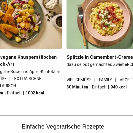
 vegane Knusperstäbchen
Spätzle in Camembert-Crem
sch-Art
dazu selbst gemachtes Zwiebel-C
gote-Soße und Apfel-Kohl-Salat
|
ÜSE
EXTRA SCHNELL
|
|
VIEL GEMÜSE
FAMILY
VEGET
TARISCH
|
|
30 Minuten
Einfach
940
kcal
|
|
en
Einfach
1002
kcal
Einfache Vegetarische Rezepte