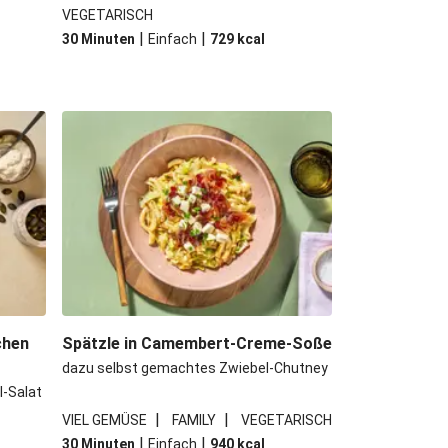
VEGETARISCH
|
|
30 Minuten
Einfach
729
kcal
chen
Spätzle in Camembert-Creme-Soße
dazu selbst gemachtes Zwiebel-Chutney
l-Salat
|
|
VIEL GEMÜSE
FAMILY
VEGETARISCH
|
|
30 Minuten
Einfach
940
kcal