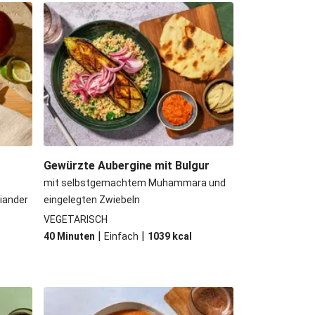
ne Beyond Meat Frikadelle
nödel mit Rahmschwammerln
ûte mit Kartoffeln und Salat
 Kichererbsen und Babyspinat
Gewürzte Aubergine mit Bulgur
mit selbstgemachtem Muhammara und
riander
eingelegten Zwiebeln
VEGETARISCH
|
|
40 Minuten
Einfach
1039
kcal