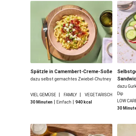
Bowl & doppelt veganen Sweet-Chi
Buttrige Filetstücke mit 
Perlencouscous-Minestrone mit
Japanische Aubergine mit M
Spätzle in Camembert-Creme-Soße
Selbstg
Sandwi
dazu selbst gemachtes Zwiebel-Chutney
dazu Gur
Dip
|
|
VIEL GEMÜSE
FAMILY
VEGETARISCH
LOW CAR
|
|
30 Minuten
Einfach
940
kcal
30 Minut