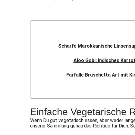
Scharfe Marokkanische Linsensup
Aloo Gobi: Indisches Karto
Farfalle Bruschetta Art mit K
Sauerteig-Pinsa mit Ziegenk
Indisches Streetfood: Mumba
Einfache Vegetarische 
Flauipauis Zucchini-Puffer mi
Wenn Du gut vegetarisch essen, aber weder lange
unserer Sammlung genau das Richtige für Dich. S
Rauchige Süßkartoffel-Blume