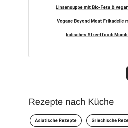
Linsensuppe mit Bio-Feta & vegan
Vegane Beyond Meat Frikadelle 
Indisches Streetfood: Mumba
Nepalesisches Linsen Da
Nord-Indischer Palak Paneer in s
Doppelte vegane Beyond Meat
Spinat-Brezenknödel mit Rah
Rezepte nach Küche
Camembert En Croûte mit Kartof
Chana Masala mit Kichererbsen 
Asiatische Rezepte
Griechische Rez