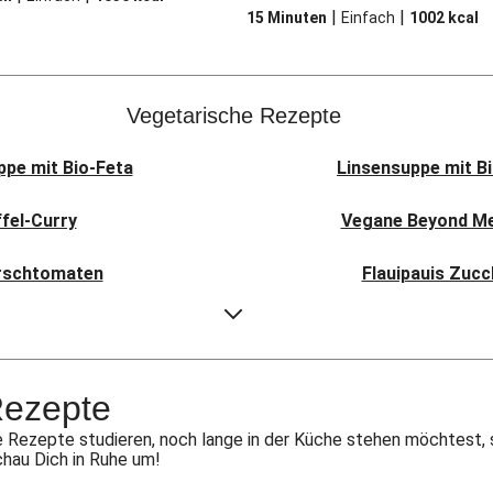
|
|
15 Minuten
Einfach
1002
kcal
Vegetarische Rezepte
pe mit Bio-Feta
Linsensuppe mit B
ffel-Curry
Vegane Beyond Mea
irschtomaten
Flauipauis Zucc
äse & Birne
Sauerteig-Pi
i Pav Bhaji
Aloo Gobi: I
Rezepte
t Hexkräutern
Nepalesi
 Rezepte studieren, noch lange in der Küche stehen möchtest, 
chau Dich in Ruhe um!
nkohl-Tajine
Nord-Indischer Pal