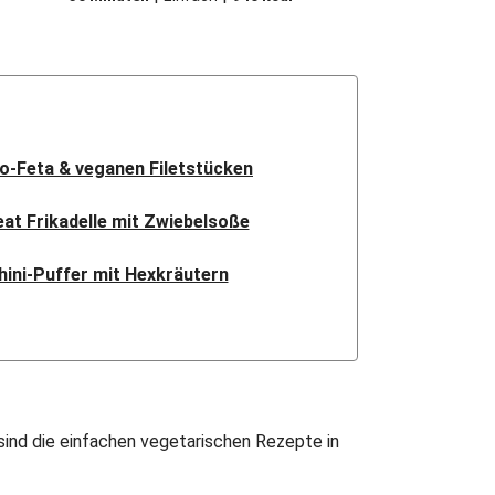
io-Feta & veganen Filetstücken
t Frikadelle mit Zwiebelsoße
hini-Puffer mit Hexkräutern
nsa mit Bio-Feta & Birne
ndisches Kartoffel-Curry
sches Linsen Dal Bhat
sind die einfachen vegetarischen Rezepte in
ak Paneer in spicy Spinatcurry