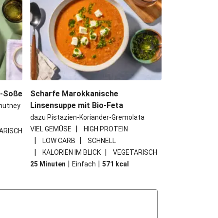
e-Soße
Scharfe Marokkanische
Linsensuppe mit Bio-Feta
hutney
dazu Pistazien-Koriander-Gremolata
|
VIEL GEMÜSE
HIGH PROTEIN
ARISCH
|
|
LOW CARB
SCHNELL
|
|
KALORIEN IM BLICK
VEGETARISCH
|
|
25 Minuten
Einfach
571
kcal