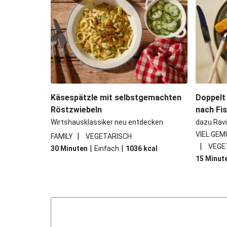
Käsespätzle mit selbstgemachten
Doppelt
Röstzwiebeln
nach Fi
Wirtshausklassiker neu entdecken
dazu Ravi
VIEL GEM
|
FAMILY
VEGETARISCH
|
VEGE
|
|
30 Minuten
Einfach
1036
kcal
15 Minut