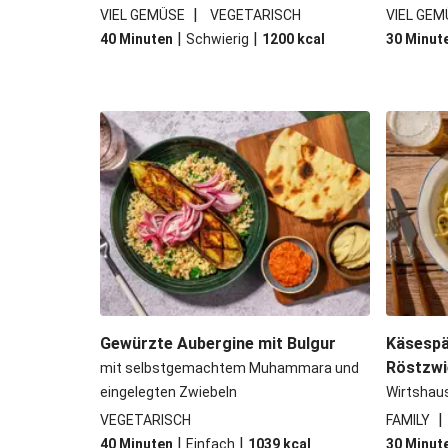
|
VIEL GEMÜSE
VEGETARISCH
VIEL GEM
|
|
40 Minuten
Schwierig
1200
kcal
30 Minut
Gewürzte Aubergine mit Bulgur
Käsespä
Röstzwi
mit selbstgemachtem Muhammara und
eingelegten Zwiebeln
Wirtshau
|
VEGETARISCH
FAMILY
|
|
40 Minuten
Einfach
1039
kcal
30 Minut