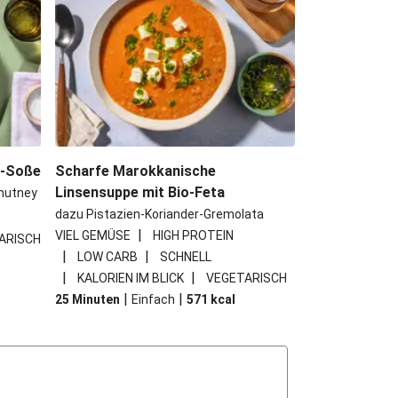
e-Soße
Scharfe Marokkanische
Linsensuppe mit Bio-Feta
hutney
dazu Pistazien-Koriander-Gremolata
|
VIEL GEMÜSE
HIGH PROTEIN
ARISCH
|
|
LOW CARB
SCHNELL
|
|
KALORIEN IM BLICK
VEGETARISCH
|
|
25 Minuten
Einfach
571
kcal