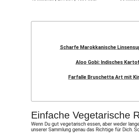
Scharfe Marokkanische Linsensup
Aloo Gobi: Indisches Karto
Farfalle Bruschetta Art mit K
Sauerteig-Pinsa mit Ziegenk
Indisches Streetfood: Mumba
Einfache Vegetarische 
Flauipauis Zucchini-Puffer mi
Wenn Du gut vegetarisch essen, aber weder lange
unserer Sammlung genau das Richtige für Dich. S
Rauchige Süßkartoffel-Blume