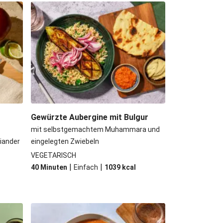
ne Beyond Meat Frikadelle
nödel mit Rahmschwammerln
ûte mit Kartoffeln und Salat
 Kichererbsen und Babyspinat
Gewürzte Aubergine mit Bulgur
mit selbstgemachtem Muhammara und
riander
eingelegten Zwiebeln
VEGETARISCH
|
|
40 Minuten
Einfach
1039
kcal