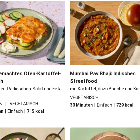
li-Filetstücken
Doppelte vega
Kormapaste
Spinat-Brezenk
 Kichererbsen
Camembert En Cro
iso-Glasur
Chana Masala mit
emachtes Ofen-Kartoffel-
Mumbai Pav Bhaji: Indisches
ch
Streetfood
ken-Radieschen-Salat und Feta-
mit Kartoffel, dazu Brioche und Ko
VEGETARISCH
|
B
VEGETARISCH
|
|
30 Minuten
Einfach
729
kcal
|
|
en
Einfach
715
kcal