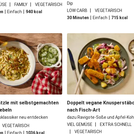
Dip
|
|
ÜSE
FAMILY
VEGETARISCH
|
LOW CARB
VEGETARISCH
|
|
en
Einfach
940
kcal
|
|
30 Minuten
Einfach
715
kcal
tzle mit selbstgemachten
Doppelt vegane Knusperstäb
ebeln
nach Fisch-Art
sklassiker neu entdecken
dazu Ravigote-Soße und Apfel-Koh
|
VIEL GEMÜSE
EXTRA SCHNELL
VEGETARISCH
|
VEGETARISCH
|
|
en
Einfach
1036
kcal