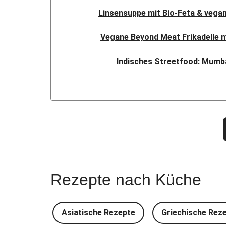
Linsensuppe mit Bio-Feta & vegan
Vegane Beyond Meat Frikadelle 
Indisches Streetfood: Mumba
Nepalesisches Linsen Da
Nord-Indischer Palak Paneer in s
Doppelte vegane Beyond Meat
Spinat-Brezenknödel mit Rah
Rezepte nach Küche
Camembert En Croûte mit Kartof
Chana Masala mit Kichererbsen 
Asiatische Rezepte
Griechische Rez