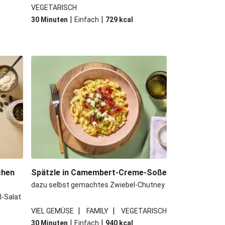
VEGETARISCH
|
|
30 Minuten
Einfach
729
kcal
chen
Spätzle in Camembert-Creme-Soße
dazu selbst gemachtes Zwiebel-Chutney
l-Salat
|
|
VIEL GEMÜSE
FAMILY
VEGETARISCH
|
|
30 Minuten
Einfach
940
kcal