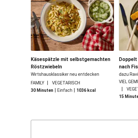
Käsespätzle mit selbstgemachten
Doppelt
Röstzwiebeln
nach Fi
Wirtshausklassiker neu entdecken
dazu Ravi
VIEL GEM
|
FAMILY
VEGETARISCH
|
VEGE
|
|
30 Minuten
Einfach
1036
kcal
15 Minut