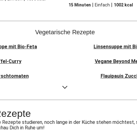
|
|
15 Minuten
Einfach
1002
kcal
Vegetarische Rezepte
pe mit Bio-Feta
Linsensuppe mit B
ffel-Curry
Vegane Beyond Mea
irschtomaten
Flauipauis Zucc
äse & Birne
Sauerteig-Pi
i Pav Bhaji
Aloo Gobi: I
Rezepte
t Hexkräutern
Nepalesi
 Rezepte studieren, noch lange in der Küche stehen möchtest, 
chau Dich in Ruhe um!
nkohl-Tajine
Nord-Indischer Pal