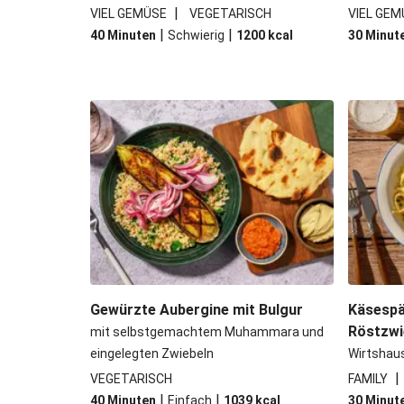
|
VIEL GEMÜSE
VEGETARISCH
VIEL GEM
|
|
40 Minuten
Schwierig
1200
kcal
30 Minut
Gewürzte Aubergine mit Bulgur
Käsespä
Röstzwi
mit selbstgemachtem Muhammara und
eingelegten Zwiebeln
Wirtshau
|
VEGETARISCH
FAMILY
|
|
40 Minuten
Einfach
1039
kcal
30 Minut