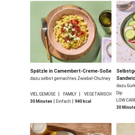
Bowl & doppelt veganen Sweet-Chi
Buttrige Filetstücke mit 
Perlencouscous-Minestrone mit
Japanische Aubergine mit M
Spätzle in Camembert-Creme-Soße
Selbstg
Sandwi
dazu selbst gemachtes Zwiebel-Chutney
dazu Gur
Dip
|
|
VIEL GEMÜSE
FAMILY
VEGETARISCH
LOW CAR
|
|
30 Minuten
Einfach
940
kcal
30 Minut