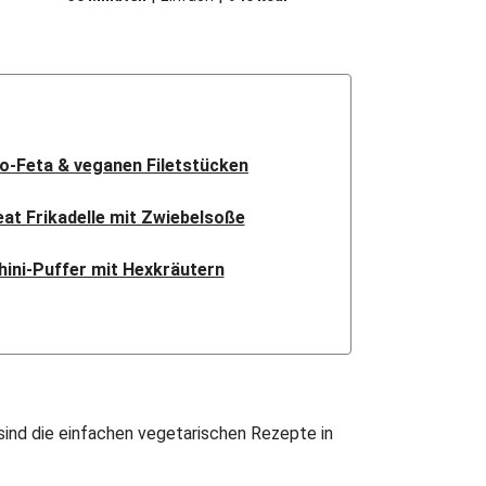
io-Feta & veganen Filetstücken
t Frikadelle mit Zwiebelsoße
hini-Puffer mit Hexkräutern
nsa mit Bio-Feta & Birne
ndisches Kartoffel-Curry
sches Linsen Dal Bhat
sind die einfachen vegetarischen Rezepte in
ak Paneer in spicy Spinatcurry