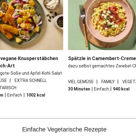
 vegane Knusperstäbchen
Spätzle in Camembert-Crem
sch-Art
dazu selbst gemachtes Zwiebel-C
gote-Soße und Apfel-Kohl-Salat
|
ÜSE
EXTRA SCHNELL
|
|
VIEL GEMÜSE
FAMILY
VEGET
TARISCH
|
|
30 Minuten
Einfach
940
kcal
|
|
en
Einfach
1002
kcal
Einfache Vegetarische Rezepte