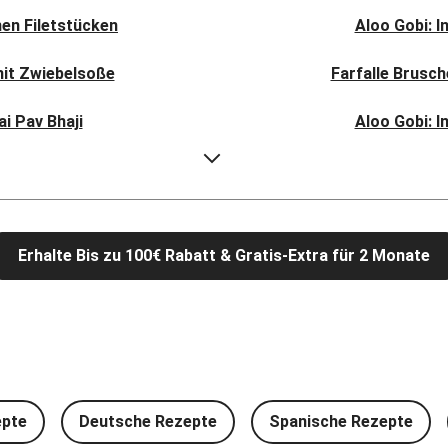
en Filetstücken
Aloo Gobi: I
mit Zwiebelsoße
Farfalle Brusc
i Pav Bhaji
Aloo Gobi: I
l Bhat
Rauchige Süßka
picy Spinatcurry
Bowl & doppelt ve
Erhalte Bis zu 100€ Rabatt & Gratis-Extra für 2 Monate
 Frikadelle
Buttrige Fil
mschwammerln
Perlencouscous-
feln und Salat
Japanische A
und Babyspinat
Scharfe Linsensuppe mit
epte
Deutsche Rezepte
Spanische Rezepte