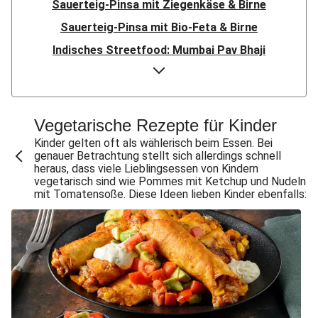
Sauerteig-Pinsa mit Ziegenkäse & Birne
Sauerteig-Pinsa mit Bio-Feta & Birne
Indisches Streetfood: Mumbai Pav Bhaji
Flauipauis Zucchini-Puffer mit Hexkräutern
Nord-Indischer Palak Paneer in spicy Spinatcurry
Bowl & doppelt veganen Sweet-Chili-Filetstücken
Vegetarische Rezepte für Kinder
Doppelte vegane Beyond Meat Frikadelle
Kinder gelten oft als wählerisch beim Essen. Bei
genauer Betrachtung stellt sich allerdings schnell
Buttrige Filetstücke mit Kormapaste
heraus, dass viele Lieblingsessen von Kindern
vegetarisch sind wie Pommes mit Ketchup und Nudeln
Spinat-Brezenknödel mit Rahmschwammerln
mit Tomatensoße. Diese Ideen lieben Kinder ebenfalls:
Perlencouscous-Minestrone mit Kichererbsen
Chana Masala mit Kichererbsen und Babyspinat
Scharfe Linsensuppe mit Bio-Feta und veganen
Filetstücken
Scharfe Marokkanische Linsensuppe mit Bio-Feta
Vegane Beyond Meat Frikadelle mit Zwiebelsoße