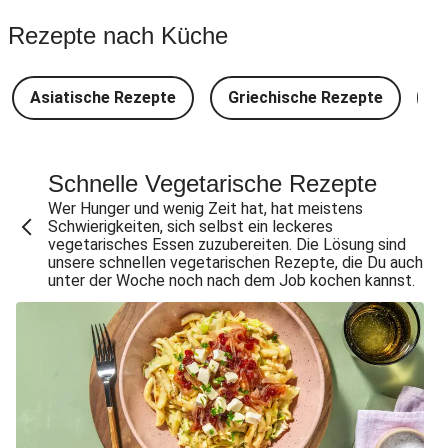
Spinat-Brezenknödel mit Rahmschwammerln
Rezepte nach Küche
Perlencouscous-Minestrone mit Kichererbsen
Camembert En Croûte mit Kartoffeln und Salat
Asiatische Rezepte
Griechische Rezepte
D
Japanische Aubergine mit Miso-Glasur
Chana Masala mit Kichererbsen und Babyspinat
Scharfe Linsensuppe mit Bio-Feta und veganen
Schnelle Vegetarische Rezepte
Filetstücken
Wer Hunger und wenig Zeit hat, hat meistens
Schwierigkeiten, sich selbst ein leckeres
Scharfe Marokkanische Linsensuppe mit Bio-Feta
vegetarisches Essen zuzubereiten. Die Lösung sind
unsere schnellen vegetarischen Rezepte, die Du auch
Vegane Beyond Meat Frikadelle mit Zwiebelsoße
unter der Woche noch nach dem Job kochen kannst.
Spätzle in Camembert-Creme-Soße
One Pan: Pikante Reispfanne nach Jambalaya-Art