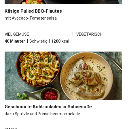
Spätzle in Camembert-Creme-Soße
Käsige Pulled BBQ-Flautas
Bio-Halloumi auf Bohnenstampf
mit Avocado-Tomatensalsa
One Pan: Pikante Reispfanne nach Jambalaya-Art
|
VIEL GEMÜSE
VEGETARISCH
Marokkanischer Kichererbsen-Eintopf mit extra Bio-
|
|
40 Minuten
Schwierig
1200
kcal
Feta
Marokkanischer Kichererbsen-Gemüseeintopf
Geschmorte Kohlrouladen in Sahnesoße
dazu Spätzle und Preiselbeermarmelade