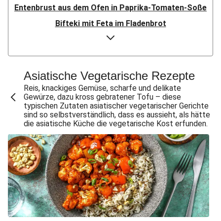
Entenbrust aus dem Ofen in Paprika-Tomaten-Soße
Bifteki mit Feta im Fladenbrot
Doppelt Putenbrust aus dem Ofen
Bio-Hähnchen in Paprika-Tomaten-Soße
Speckknödel auf warmem Krautsalat
Asiatische Vegetarische Rezepte
Crispy Chicken & Pommes aus dem Air-Fryer
Reis, knackiges Gemüse, scharfe und delikate
Gewürze, dazu kross gebratener Tofu – diese
Doppelt Chicken & Pommes aus dem Air-Fryer
typischen Zutaten asiatischer vegetarischer Gerichte
sind so selbstverständlich, dass es aussieht, als hätte
Bio-Rindersteak in dunkler Zwiebelsoße
die asiatische Küche die vegetarische Kost erfunden.
Knödel mit doppelt Bacon auf warmem Krautsalat
Gewürzte Aubergine mit Bulgur
Doppelt Lammhack-Köfte mit Dilldip
Crispy Schweinesteak & Pommes aus dem Air-Fryer
Bio-Schweinemedaillons in dunkler Zwiebelsoße
Klassisches Gulasch mit doppelt Schweinefilet