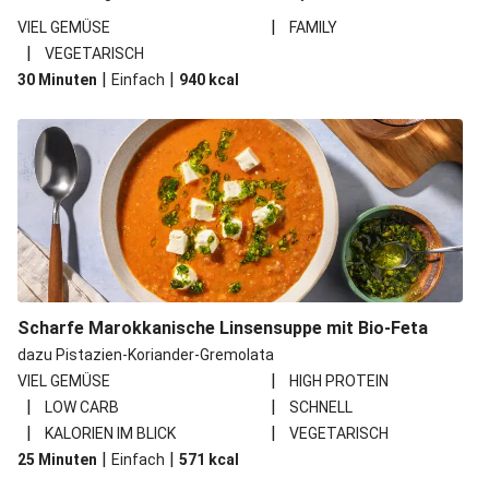
|
VIEL GEMÜSE
FAMILY
|
VEGETARISCH
|
|
30 Minuten
Einfach
940
kcal
Scharfe Marokkanische Linsensuppe mit Bio-Feta
dazu Pistazien-Koriander-Gremolata
|
VIEL GEMÜSE
HIGH PROTEIN
|
|
LOW CARB
SCHNELL
|
|
KALORIEN IM BLICK
VEGETARISCH
|
|
25 Minuten
Einfach
571
kcal