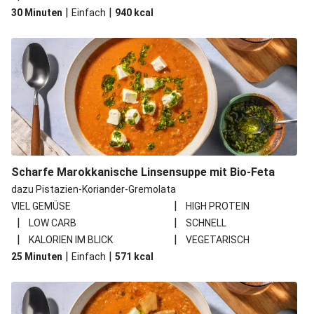
|
|
30 Minuten
Einfach
940
kcal
Scharfe Marokkanische Linsensuppe mit Bio-Feta
dazu Pistazien-Koriander-Gremolata
|
VIEL GEMÜSE
HIGH PROTEIN
|
|
LOW CARB
SCHNELL
|
|
KALORIEN IM BLICK
VEGETARISCH
|
|
25 Minuten
Einfach
571
kcal