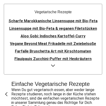
Vegetarische Rezepte
Scharfe Marokkanische Linsensuppe mit Bio-Feta
Linsensuppe mit Bio-Feta & veganen Filetstücken
Aloo Gobi: Indisches Kartoffel-Curry
Vegane Beyond Meat Frikadelle mit Zwiebelsoße
Farfalle Bruschetta Art mit Kirschtomaten
Flauipauis Zucchini-Puffer mit Hexkräutern
Sauerteig-Pinsa mit Ziegenkäse & Birne
Sauerteig-Pinsa mit Bio-Feta & Birne
Indisches Streetfood: Mumbai Pav Bhaji
Einfache Vegetarische Rezepte
Aloo Gobi: Indisches Kartoffel-Curry
Wenn Du gut vegetarisch essen, aber weder lange
Rezepte studieren, noch lange in der Küche stehen
Flauipauis Zucchini-Puffer mit Hexkräutern
möchtest, sind die einfachen vegetarischen Rezepte
in unserer Sammlung genau das Richtige für Dich.
Nepalesisches Linsen Dal Bhat