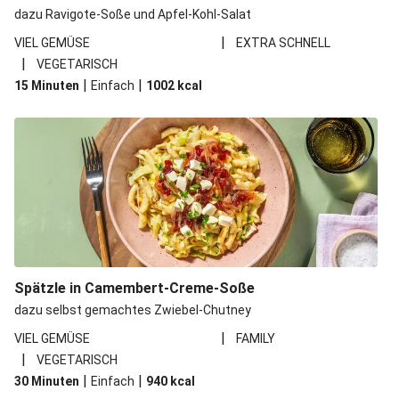
dazu Ravigote-Soße und Apfel-Kohl-Salat
|
VIEL GEMÜSE
EXTRA SCHNELL
|
VEGETARISCH
|
|
15 Minuten
Einfach
1002
kcal
Spätzle in Camembert-Creme-Soße
dazu selbst gemachtes Zwiebel-Chutney
|
VIEL GEMÜSE
FAMILY
|
VEGETARISCH
|
|
30 Minuten
Einfach
940
kcal