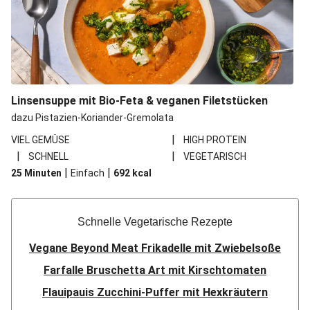
Linsensuppe mit Bio-Feta & veganen Filetstücken
dazu Pistazien-Koriander-Gremolata
|
VIEL GEMÜSE
HIGH PROTEIN
|
|
SCHNELL
VEGETARISCH
|
|
25 Minuten
Einfach
692
kcal
Schnelle Vegetarische Rezepte
Vegane Beyond Meat Frikadelle mit Zwiebelsoße
Farfalle Bruschetta Art mit Kirschtomaten
Flauipauis Zucchini-Puffer mit Hexkräutern