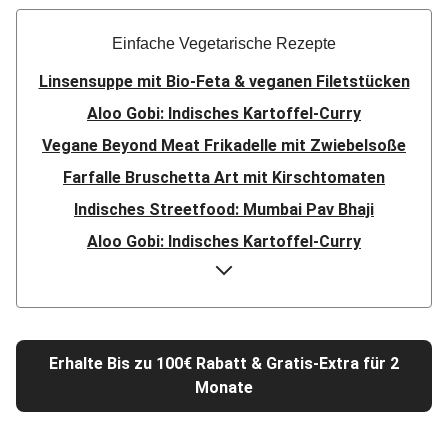
Einfache Vegetarische Rezepte
Linsensuppe mit Bio-Feta & veganen Filetstücken
Aloo Gobi: Indisches Kartoffel-Curry
Vegane Beyond Meat Frikadelle mit Zwiebelsoße
Farfalle Bruschetta Art mit Kirschtomaten
Indisches Streetfood: Mumbai Pav Bhaji
Aloo Gobi: Indisches Kartoffel-Curry
Nepalesisches Linsen Dal Bhat
Rauchige Süßkartoffel-Blumenkohl-Tajine
Nord-Indischer Palak Paneer in spicy Spinatcurry
Erhalte Bis zu 100€ Rabatt & Gratis-Extra für 2
Bowl & doppelt veganen Sweet-Chili-Filetstücken
Monate
Doppelte vegane Beyond Meat Frikadelle
Buttrige Filetstücke mit Kormapaste