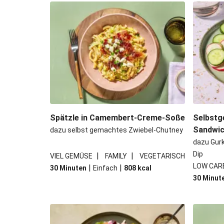
Spinat-Brezenknödel mit Rah
Camembert En Croûte mit Kartof
Chana Masala mit Kichererbsen 
Vegane Beyond Meat Frikadelle 
Spätzle in Camembert-Creme-Soße
Selbstg
Sandwi
dazu selbst gemachtes Zwiebel-Chutney
dazu Gur
Dip
|
|
VIEL GEMÜSE
FAMILY
VEGETARISCH
LOW CAR
|
|
30 Minuten
Einfach
808
kcal
30 Minut