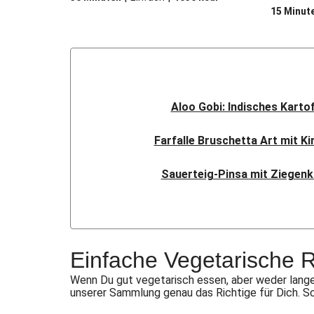
15 Minut
Aloo Gobi: Indisches Karto
Farfalle Bruschetta Art mit K
Sauerteig-Pinsa mit Ziegenk
Indisches Streetfood: Mumba
Flauipauis Zucchini-Puffer mi
Einfache Vegetarische 
Nord-Indischer Palak Paneer in s
Wenn Du gut vegetarisch essen, aber weder lange
unserer Sammlung genau das Richtige für Dich. S
Doppelte vegane Beyond Meat