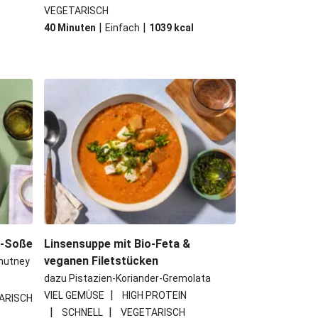
VEGETARISCH
|
|
40 Minuten
Einfach
1039
kcal
e-Soße
Linsensuppe mit Bio-Feta &
veganen Filetstücken
hutney
dazu Pistazien-Koriander-Gremolata
|
VIEL GEMÜSE
HIGH PROTEIN
ARISCH
|
|
SCHNELL
VEGETARISCH