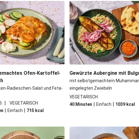
mschwammerln
Perlencouscous-
feln und Salat
Japanische A
und Babyspinat
Scharfe Linsensuppe mit
mit Zwiebelsoße
Spätzle in
emachtes Ofen-Kartoffel-
Gewürzte Aubergine mit Bulg
ch
mit selbstgemachtem Muhammar
ken-Radieschen-Salat und Feta-
eingelegten Zwiebeln
VEGETARISCH
|
B
VEGETARISCH
|
|
40 Minuten
Einfach
1039
kcal
|
|
en
Einfach
715
kcal