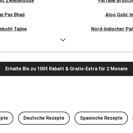
mit Zwiebelsoße
Farfalle Brusc
i Pav Bhaji
Aloo Gobi: I
nkohl-Tajine
Nord-Indischer Pal
li-Filetstücken
Doppelte vega
Kormapaste
Spinat-Brezenk
Erhalte Bis zu 100€ Rabatt & Gratis-Extra für 2 Monate
 Kichererbsen
Camembert En Cro
iso-Glasur
Chana Masala mit
veganen Filetstücken
Vegane Beyond Mea
eme-Soße
One Pan: Pikante 
epte
Deutsche Rezepte
Spanische Rezepte
t Brokkoli
Glasierter