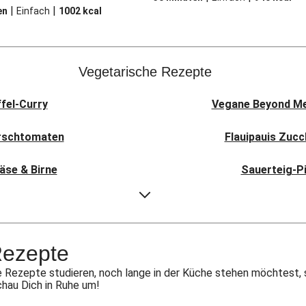
|
|
en
Einfach
1002
kcal
Vegetarische Rezepte
ffel-Curry
Vegane Beyond Mea
irschtomaten
Flauipauis Zucc
äse & Birne
Sauerteig-Pi
i Pav Bhaji
Aloo Gobi: I
t Hexkräutern
Rauchige Süßka
Rezepte
picy Spinatcurry
Bowl & doppelt ve
 Rezepte studieren, noch lange in der Küche stehen möchtest, 
chau Dich in Ruhe um!
 Frikadelle
Buttrige Fil