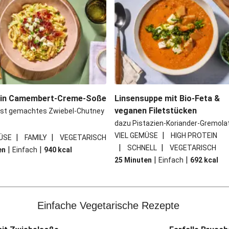
 in Camembert-Creme-Soße
Linsensuppe mit Bio-Feta &
veganen Filetstücken
bst gemachtes Zwiebel-Chutney
dazu Pistazien-Koriander-Gremola
|
VIEL GEMÜSE
HIGH PROTEIN
|
|
ÜSE
FAMILY
VEGETARISCH
|
|
SCHNELL
VEGETARISCH
|
|
en
Einfach
940
kcal
|
|
25 Minuten
Einfach
692
kcal
Einfache Vegetarische Rezepte