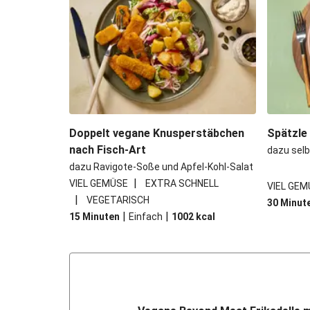
Doppelt vegane Knusperstäbchen
Spätzle
nach Fisch-Art
dazu sel
dazu Ravigote-Soße und Apfel-Kohl-Salat
|
VIEL GEMÜSE
EXTRA SCHNELL
VIEL GEM
|
VEGETARISCH
30 Minut
|
|
15 Minuten
Einfach
1002
kcal