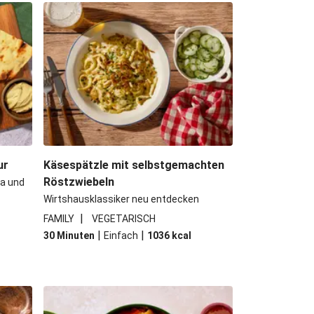
Minestrone mit Kichererbsen
ubergine mit Miso-Glasur
 Bio-Feta und veganen Filetstücken
 Camembert-Creme-Soße
ur
Käsespätzle mit selbstgemachten
Röstzwiebeln
a und
Wirtshausklassiker neu entdecken
|
FAMILY
VEGETARISCH
|
|
30 Minuten
Einfach
1036
kcal