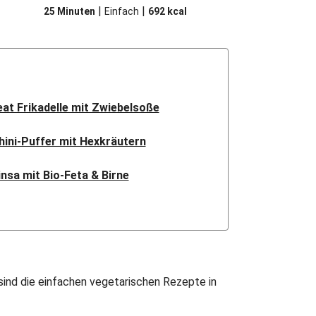
|
|
25 Minuten
Einfach
692
kcal
t Frikadelle mit Zwiebelsoße
hini-Puffer mit Hexkräutern
nsa mit Bio-Feta & Birne
ndisches Kartoffel-Curry
rtoffel-Blumenkohl-Tajine
ganen Sweet-Chili-Filetstücken
sind die einfachen vegetarischen Rezepte in
etstücke mit Kormapaste