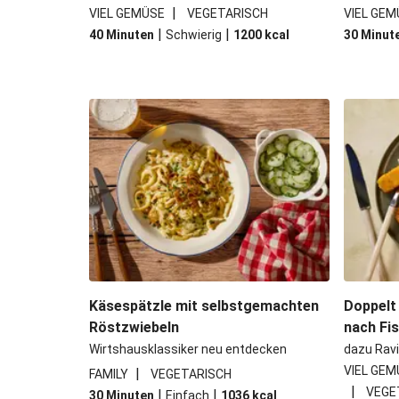
|
VIEL GEMÜSE
VEGETARISCH
VIEL GEM
|
|
40 Minuten
Schwierig
1200
kcal
30 Minut
Käsespätzle mit selbstgemachten
Doppelt
Röstzwiebeln
nach Fi
Wirtshausklassiker neu entdecken
dazu Ravi
VIEL GEM
|
FAMILY
VEGETARISCH
|
VEGE
|
|
30 Minuten
Einfach
1036
kcal