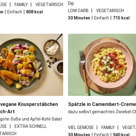
Dip
|
|
ÜSE
FAMILY
VEGETARISCH
|
LOW CARB
VEGETARISCH
|
|
en
Einfach
808
kcal
|
|
30 Minuten
Einfach
715
kcal
 vegane Knusperstäbchen
Spätzle in Camembert-Crem
sch-Art
dazu selbst gemachtes Zwiebel-C
gote-Soße und Apfel-Kohl-Salat
|
ÜSE
EXTRA SCHNELL
|
|
VIEL GEMÜSE
FAMILY
VEGET
TARISCH
|
|
30 Minuten
Einfach
940
kcal