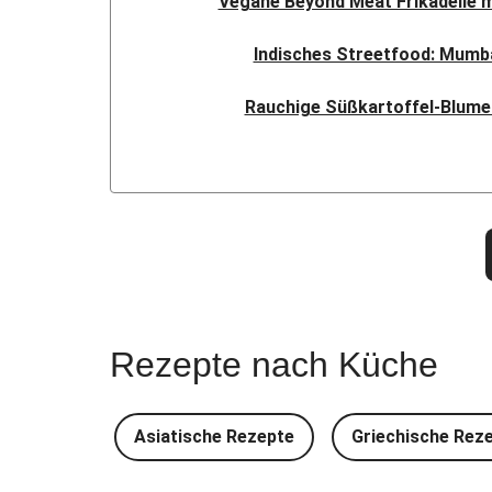
Vegane Beyond Meat Frikadelle 
Indisches Streetfood: Mumba
Rauchige Süßkartoffel-Blume
Bowl & doppelt veganen Sweet-Chi
Buttrige Filetstücke mit 
Perlencouscous-Minestrone mit
Japanische Aubergine mit M
Rezepte nach Küche
Scharfe Linsensuppe mit Bio-Feta und 
Spätzle in Camembert-Cr
Asiatische Rezepte
Griechische Rez
Glasierter Bio-Halloumi mi