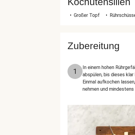
Kochutensilien
•
Großer Topf
•
Rührschüss
Zubereitung
In einem hohen Rührgefä
1
abspülen, bis dieses kla
Einmal aufkochen lassen
nehmen und mindestens 1