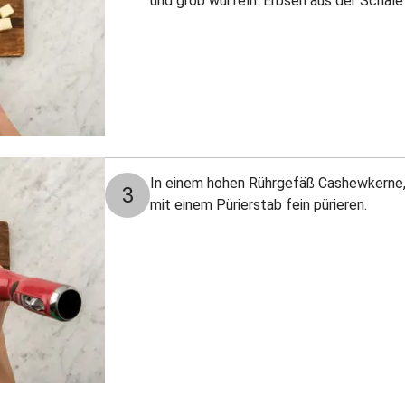
und grob würfeln. Erbsen aus der Schale
In einem hohen Rührgefäß Cashewkerne,
3
mit einem Pürierstab fein pürieren.