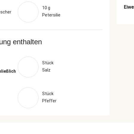
Eiwe
10 g
ischer
Petersilie
rung enthalten
Stück
Salz
hließlich
Stück
Pfeffer