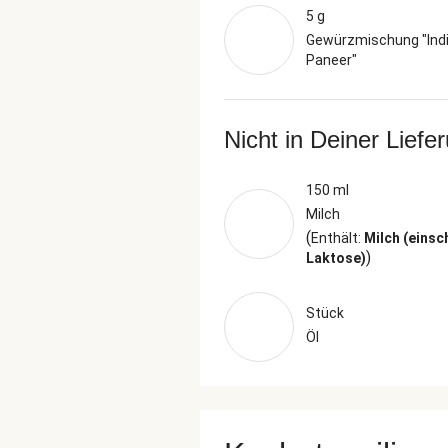
5 g
Gewürzmischung "Ind
Paneer"
Nicht in Deiner Liefe
150 ml
Milch
(
Enthält:
Milch (einsc
)
Laktose)
Stück
Öl