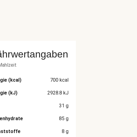
ährwertangaben
Mahlzeit
gie (kcal)
700
kcal
gie (kJ)
2928.8
kJ
31
g
enhydrate
85
g
aststoffe
8
g