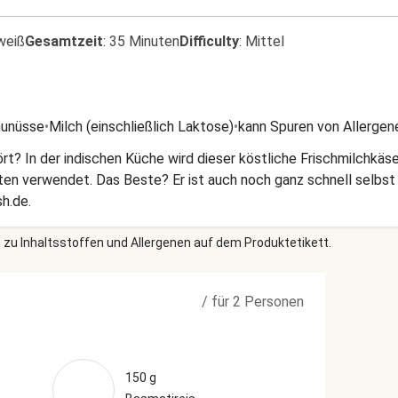
weiß
Gesamtzeit
:
35 Minuten
Difficulty
:
Mittel
unüsse
•
Milch (einschließlich Laktose)
•
kann Spuren von Allergen
? In der indischen Küche wird dieser köstliche Frischmilchkäse
en verwendet. Das Beste? Er ist auch noch ganz schnell selbst 
h.de.
 zu Inhaltsstoffen und Allergenen auf dem Produktetikett.
/
für 2 Personen
150 g