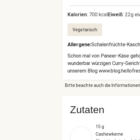
Kalorien
:
700 kcal
Eiweiß
:
22g ei
Vegetarisch
Allergene
:
Schalenfrüchte
•
Kasch
Schon mal von Paneer-Käse gehört
wunderbar würzigen Curry-Gericht
unserem Blog www.blog.hellofres
Bitte beachte auch die Informationen
Zutaten
15 g
Cashewkerne