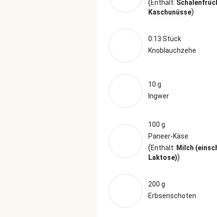
(
Enthält:
Schalenfrüc
)
Kaschunüsse
0.13 Stück
Knoblauchzehe
10 g
Ingwer
100 g
Paneer-Käse
(
Enthält:
Milch (einsc
)
Laktose)
200 g
Erbsenschoten