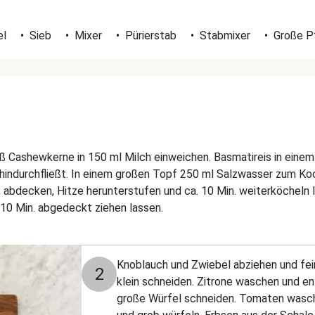
el
•
Sieb
•
Mixer
•
Pürierstab
•
Stabmixer
•
Große P
ß Cashewkerne in 150 ml Milch einweichen. Basmatireis in eine
r hindurchfließt. In einem großen Topf 250 ml Salzwasser zum Koc
, abdecken, Hitze herunterstufen und ca. 10 Min. weiterköcheln
0 Min. abgedeckt ziehen lassen.
Knoblauch und Zwiebel abziehen und fei
2
klein schneiden. Zitrone waschen und e
große Würfel schneiden. Tomaten wasche