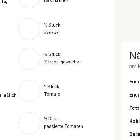
Basmatireis
hte,
½ Stück
Zwiebel
N
½ Stück
Zitrone, gewachst
pro 
Ener
2 Stück
Tomate
Ener
hließlich
Fett
½ Dose
Kohl
passierte Tomaten
Ball