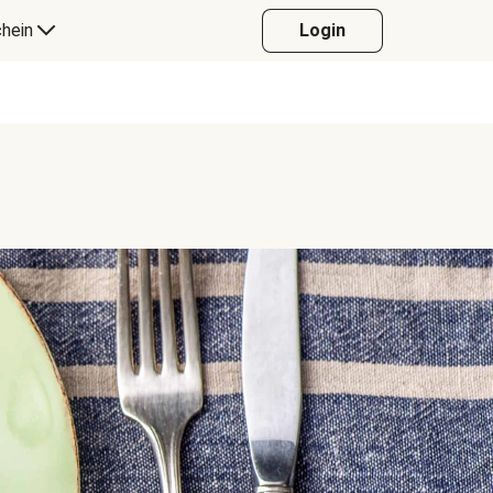
hein
Login