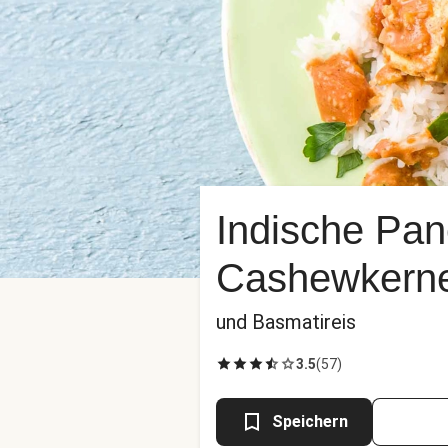
Indische Pa
Cashewkern
und Basmatireis
3.5
(
57
)
Speichern