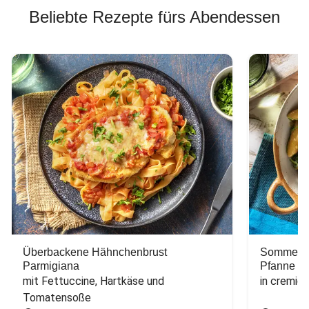
Beliebte Rezepte fürs Abendessen
Überbackene Hähnchenbrust
Sommerlic
Parmigiana
Pfanne
mit Fettuccine, Hartkäse und 
in cremig
Tomatensoße