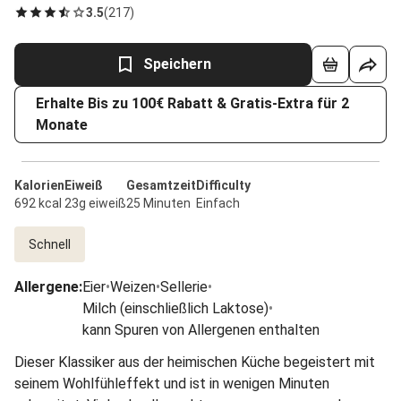
3.5
(
217
)
Speichern
Erhalte Bis zu 100€ Rabatt & Gratis-Extra für 2
Monate
Kalorien
Eiweiß
Gesamtzeit
Difficulty
692 kcal
23g eiweiß
25 Minuten
Einfach
Schnell
Allergene
:
Eier
•
Weizen
•
Sellerie
•
Milch (einschließlich Laktose)
•
kann Spuren von Allergenen enthalten
Dieser Klassiker aus der heimischen Küche begeistert mit
seinem Wohlfühleffekt und ist in wenigen Minuten