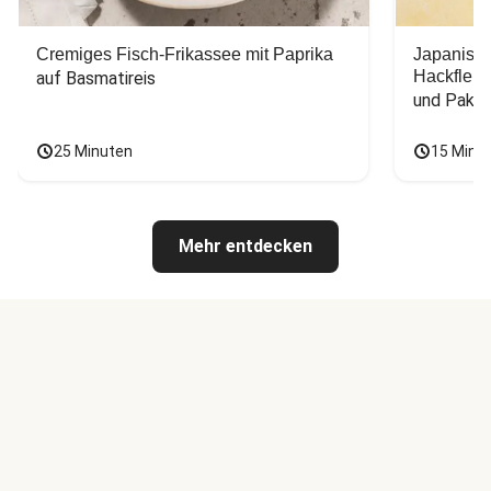
Cremiges Fisch-Frikassee mit Paprika
Japanisc
Hackfleis
auf Basmatireis
und Pak C
25 Minuten
15 Minu
Mehr entdecken