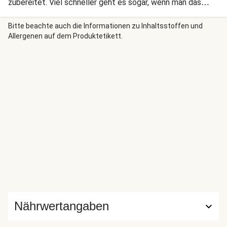
zubereitet. Viel schneller geht es sogar, wenn man das
Sauerkraut roh mit den heißen Schupfnudeln serviert. So
bleibt die probiotische Wirkung des Krauts und das Vitamin
Bitte beachte auch die Informationen zu Inhaltsstoffen und
Allergenen auf dem Produktetikett.
C erhalten!
Nährwertangaben