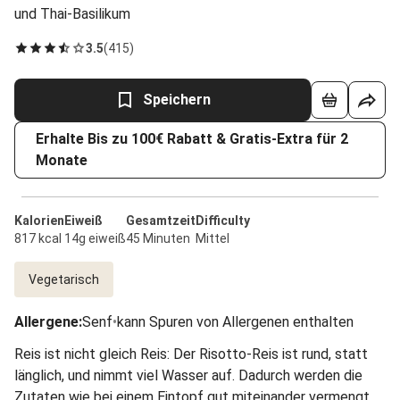
und Thai-Basilikum
3.5
(
415
)
Speichern
Erhalte Bis zu 100€ Rabatt & Gratis-Extra für 2
Monate
Kalorien
Eiweiß
Gesamtzeit
Difficulty
817 kcal
14g eiweiß
45 Minuten
Mittel
Vegetarisch
Allergene
:
Senf
•
kann Spuren von Allergenen enthalten
Reis ist nicht gleich Reis: Der Risotto-Reis ist rund, statt
länglich, und nimmt viel Wasser auf. Dadurch werden die
Zutaten wie bei einem Eintopf gut miteinander vermengt.