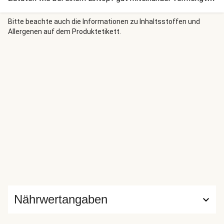
Und wenn Du statt Steinpilzen Thai-Basilikum, Curry und
Limette verwendest, bist Du ganz schnell von Italien nach
Bitte beachte auch die Informationen zu Inhaltsstoffen und
Allergenen auf dem Produktetikett.
Thailand gereist.
Nährwertangaben