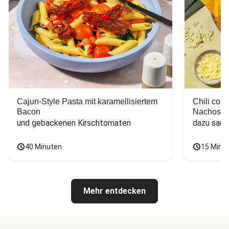
Cajun-Style Pasta mit karamellisiertem
Chili con
Bacon
Nachos
und gebackenen Kirschtomaten
dazu saur
40 Minuten
15 Minu
Mehr entdecken