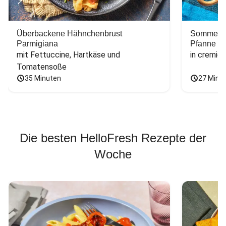
Überbackene Hähnchenbrust
Sommerlic
Parmigiana
Pfanne
mit Fettuccine, Hartkäse und 
in cremig
Tomatensoße
35 Minuten
27 Minu
Die besten HelloFresh Rezepte der
Woche