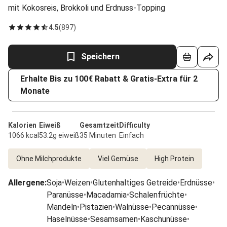
mit Kokosreis, Brokkoli und Erdnuss-Topping
4.5
(
897
)
Speichern
Erhalte Bis zu 100€ Rabatt & Gratis-Extra für 2
Monate
Kalorien
Eiweiß
Gesamtzeit
Difficulty
1066 kcal
53.2g eiweiß
35 Minuten
Einfach
Ohne Milchprodukte
Viel Gemüse
High Protein
Allergene
:
Soja
•
Weizen
•
Glutenhaltiges Getreide
•
Erdnüsse
•
Paranüsse
•
Macadamia
•
Schalenfrüchte
•
Mandeln
•
Pistazien
•
Walnüsse
•
Pecannüsse
•
Haselnüsse
•
Sesamsamen
•
Kaschunüsse
•