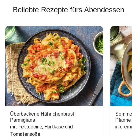
Beliebte Rezepte fürs Abendessen
Überbackene Hähnchenbrust
Sommerlic
Parmigiana
Pfanne
mit Fettuccine, Hartkäse und 
in cremig
Tomatensoße