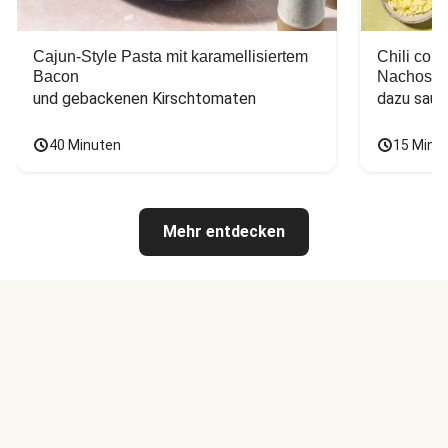
Cajun-Style Pasta mit karamellisiertem
Chili con
Bacon
Nachos
und gebackenen Kirschtomaten
dazu saur
40 Minuten
15 Minu
Mehr entdecken