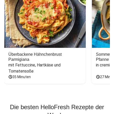
Überbackene Hähnchenbrust
Sommerlic
Parmigiana
Pfanne
mit Fettuccine, Hartkäse und 
in cremig
Tomatensoße
35 Minuten
27 Minu
Die besten HelloFresh Rezepte der