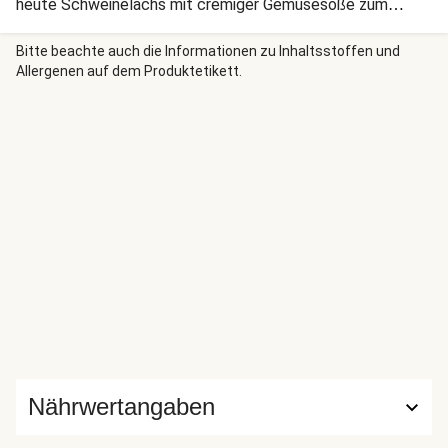
heute Schweinelachs mit cremiger Gemüsesoße zum
Basmatireis, um das Multi-Kulti-Feeling auch in Deine
Küche zu bringen. Lass es Dir schmecken!
Bitte beachte auch die Informationen zu Inhaltsstoffen und
Allergenen auf dem Produktetikett.
Nährwertangaben