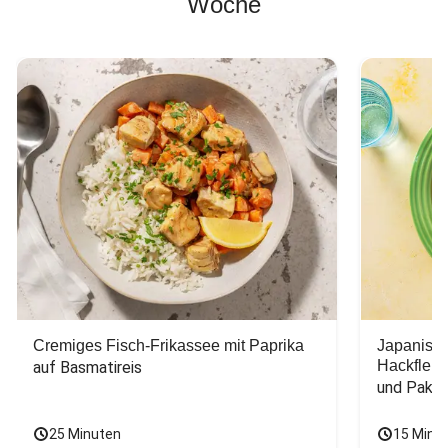
Woche
Cremiges Fisch-Frikassee mit Paprika
Japanisc
Hackfleis
auf Basmatireis
und Pak C
25 Minuten
15 Minu