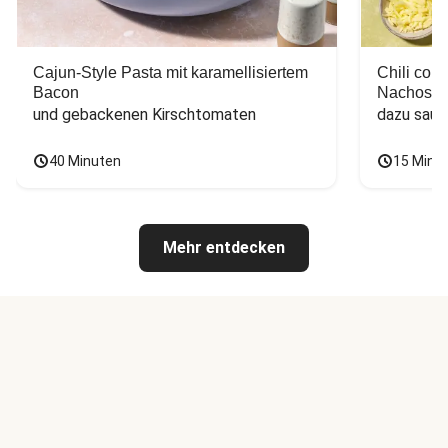
Cajun-Style Pasta mit karamellisiertem
Chili con
Bacon
Nachos
und gebackenen Kirschtomaten
dazu saur
40 Minuten
15 Minu
Mehr entdecken