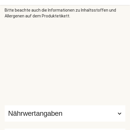
Jetzt heißt es nur noch Dein Meisterstück in Szene setzen
und gemeinsam genießen. Wir wünschen einen guten
Bitte beachte auch die Informationen zu Inhaltsstoffen und
Allergenen auf dem Produktetikett.
Appetit!
Nährwertangaben