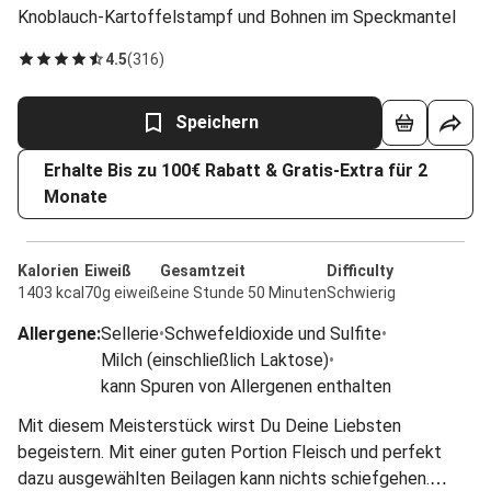
Knoblauch-Kartoffelstampf und Bohnen im Speckmantel
4.5
(
316
)
Speichern
Erhalte Bis zu 100€ Rabatt & Gratis-Extra für 2
Monate
Kalorien
Eiweiß
Gesamtzeit
Difficulty
1403 kcal
70g eiweiß
eine Stunde 50 Minuten
Schwierig
Allergene
:
Sellerie
•
Schwefeldioxide und Sulfite
•
Milch (einschließlich Laktose)
•
kann Spuren von Allergenen enthalten
Mit diesem Meisterstück wirst Du Deine Liebsten
begeistern. Mit einer guten Portion Fleisch und perfekt
dazu ausgewählten Beilagen kann nichts schiefgehen.