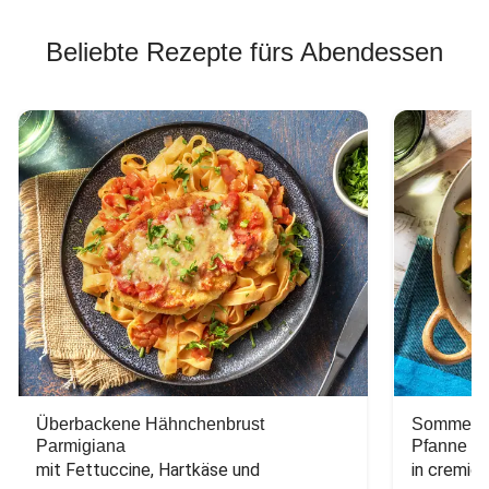
Beliebte Rezepte fürs Abendessen
Überbackene Hähnchenbrust
Sommerlic
Parmigiana
Pfanne
mit Fettuccine, Hartkäse und 
in cremig