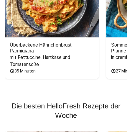
Überbackene Hähnchenbrust
Sommerlic
Parmigiana
Pfanne
mit Fettuccine, Hartkäse und 
in cremig
Tomatensoße
35 Minuten
27 Minu
Die besten HelloFresh Rezepte der
Woche