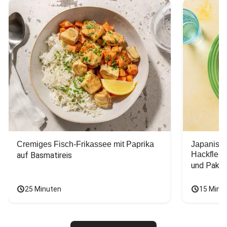
Cremiges Fisch-Frikassee mit Paprika
Japanisc
Hackfleis
auf Basmatireis
und Pak C
25 Minuten
15 Minu