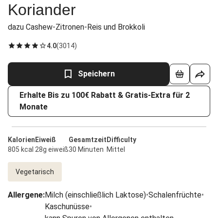
Koriander
dazu Cashew-Zitronen-Reis und Brokkoli
4.0
(
3014
)
Speichern
Erhalte Bis zu 100€ Rabatt & Gratis-Extra für 2
Monate
Kalorien
Eiweiß
Gesamtzeit
Difficulty
805 kcal
28g eiweiß
30 Minuten
Mittel
Vegetarisch
Allergene
:
Milch (einschließlich Laktose)
•
Schalenfrüchte
•
Kaschunüsse
•