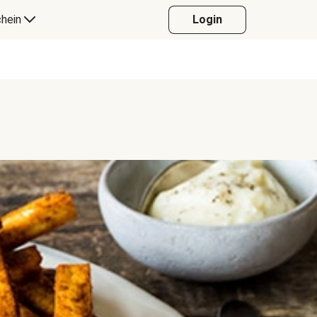
hein
Login