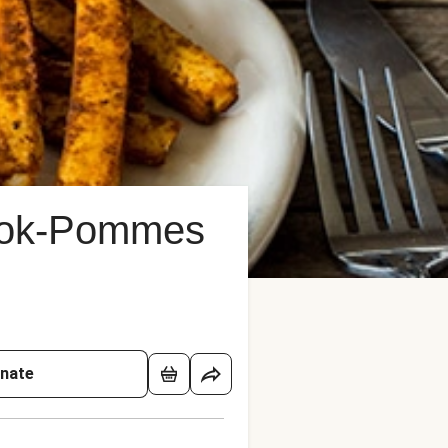
niok-Pommes
onate