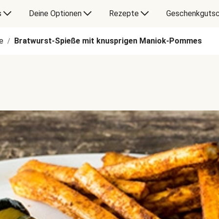
s
Deine Optionen
Rezepte
Geschenkgutsc
e
Bratwurst-Spieße mit knusprigen Maniok-Pommes
/