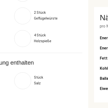
2 Stück
N
Geflügelwürste
pro 
4 Stück
Ener
Holzspieße
Ener
Fett
rung enthalten
Kohl
Stück
Ball
Salz
Eiwe