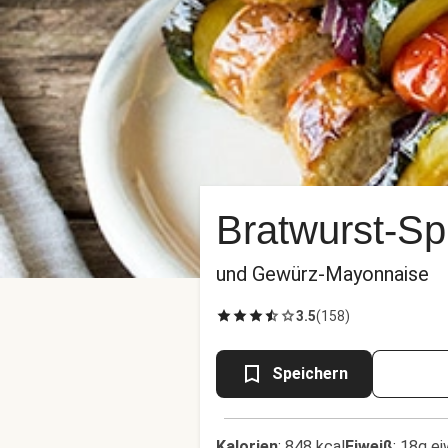
Bratwurst-S
und Gewürz-Mayonnaise
3.5
(
158
)
Speichern
Kalorien
:
848 kcal
Eiweiß
:
18g ei