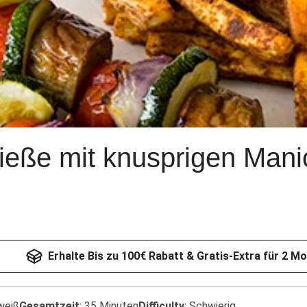
pieße mit knusprigen Ma
Erhalte Bis zu 100€ Rabatt & Gratis-Extra für 2 M
weiß
Gesamtzeit
:
35 Minuten
Difficulty
:
Schwierig