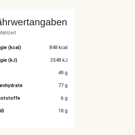
ährwertangaben
Mahlzeit
gie (kcal)
848
kcal
gie (kJ)
3548
kJ
49
g
enhydrate
77
g
aststoffe
6
g
iß
18
g