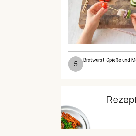
Bratwurst-Spieße und Ma
5
Rezept