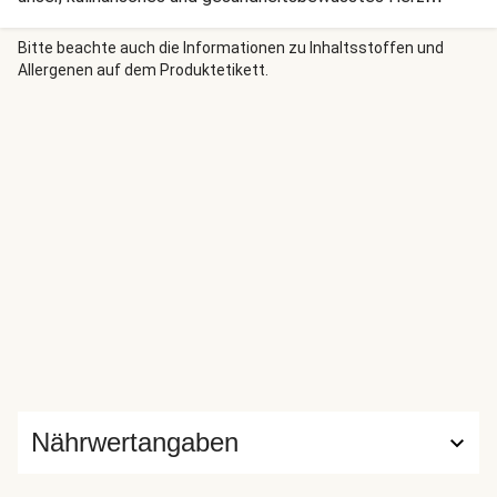
begehrt – eine große Portion Gemüse, zarte Putenbrust
und eine leichte Chilischärfe. Außerdem jede Menge
Bitte beachte auch die Informationen zu Inhaltsstoffen und
Allergenen auf dem Produktetikett.
Ballaststoffe und Proteine, die Dich lange satt machen.
Glutenfrei ist Dein Gericht außerdem. Guten Appetit!
Nährwertangaben