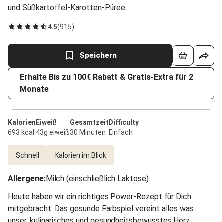
und Süßkartoffel-Karotten-Püree
4.5
(
915
)
Speichern
Erhalte Bis zu 100€ Rabatt & Gratis-Extra für 2
Monate
Kalorien
Eiweiß
Gesamtzeit
Difficulty
693 kcal
43g eiweiß
30 Minuten
Einfach
Schnell
Kalorien im Blick
Allergene
:
Milch (einschließlich Laktose)
Heute haben wir ein richtiges Power-Rezept für Dich
mitgebracht: Das gesunde Farbspiel vereint alles was
unser, kulinarisches und gesundheitsbewusstes Herz