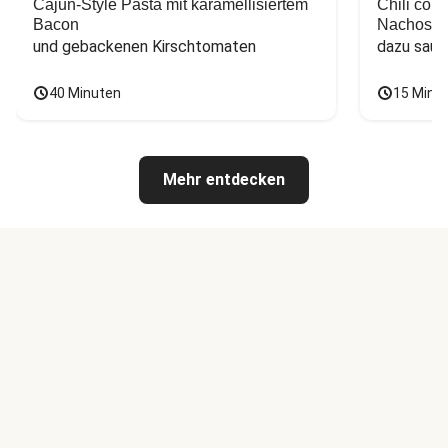
Cajun-Style Pasta mit karamellisiertem
Chili con
Bacon
Nachos
und gebackenen Kirschtomaten
dazu saur
40 Minuten
15 Minu
Mehr entdecken