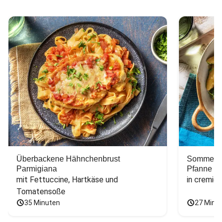
Überbackene Hähnchenbrust
Sommerlic
Parmigiana
Pfanne
mit Fettuccine, Hartkäse und 
in cremig
Tomatensoße
35 Minuten
27 Minu