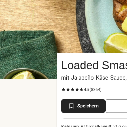
Loaded Smas
mit Jalapeño-Käse-Sauce,
4.5
(
8364
)
Speichern
Kalorien
:
810 kcal
Eiweiß
:
20g ei