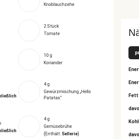
Knoblauchzehe
2 Stück
N
Tomate
p
10 g
Koriander
Ener
Ener
4 g
Gewürzmischung „Hello
Fett
hließlich
Patatas“
davo
4 g
Kohl
n
Gemüsebrühe
hließlich
(
)
Enthält:
Sellerie
dav