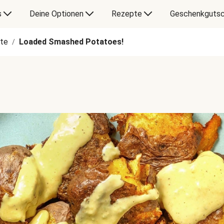
s
Deine Optionen
Rezepte
Geschenkgutsc
te
Loaded Smashed Potatoes!
/