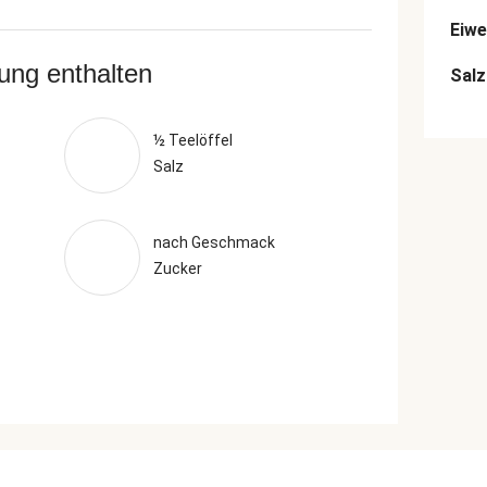
Eiwe
rung enthalten
Salz
½ Teelöffel
Salz
nach Geschmack
Zucker