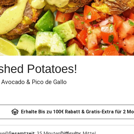
hed Potatoes!
 Avocado & Pico de Gallo
Erhalte Bis zu 100€ Rabatt & Gratis-Extra für 2 M
weiß
Gesamtzeit
:
35 Minuten
Difficulty
:
Mittel