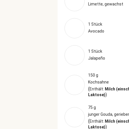
Limette, gewachst
1 Stück
Avocado
1 Stück
Jalapeño
150 g
Kochsahne
(
Enthält:
Milch (einsc
)
Laktose)
75 g
junger Gouda, geriebe
(
Enthält:
Milch (einsc
)
Laktose)