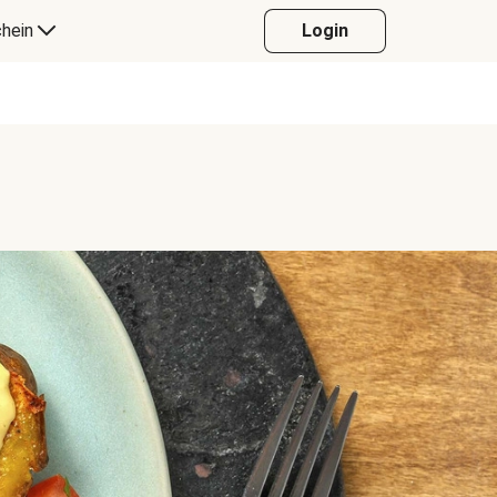
hein
Login