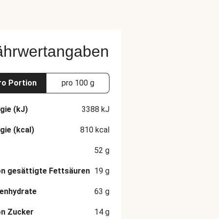
ährwertangaben
ro Portion
pro 100 g
gie (kJ)
3388
kJ
gie (kcal)
810
kcal
52
g
n gesättigte Fettsäuren
19
g
enhydrate
63
g
on Zucker
14
g