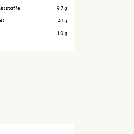
aststoffe
9.7
g
iß
40
g
1.8
g