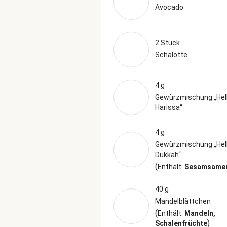
Avocado
2 Stück
Schalotte
4 g
Gewürzmischung „Hel
Harissa“
4 g
Gewürzmischung „Hel
Dukkah“
(
Enthält:
Sesamsamen
40 g
Mandelblättchen
(
Enthält:
Mandeln,
)
Schalenfrüchte