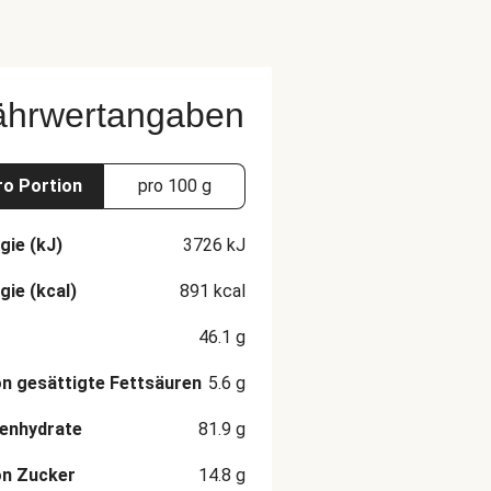
ährwertangaben
ro Portion
pro 100 g
gie (kJ)
3726
kJ
gie (kcal)
891
kcal
46.1
g
n gesättigte Fettsäuren
5.6
g
enhydrate
81.9
g
on Zucker
14.8
g