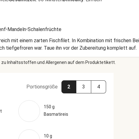
enf
•
Mandeln
•
Schalenfrüchte
eich mit einem zarten Fischfilet. In Kombination mit frischen 
ch tiefgefroren war. Taue ihn vor der Zubereitung komplett auf.
 zu Inhaltsstoffen und Allergenen auf dem Produktetikett.
Portionsgröße
2
3
4
150 g
t
Basmatireis
10 g