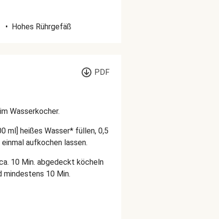
•
Hohes Rührgefäß
PDF
 im Wasserkocher.
00 ml] heißes Wasser* füllen, 0,5
d einmal aufkochen lassen.
e ca. 10 Min. abgedeckt köcheln
 mindestens 10 Min.