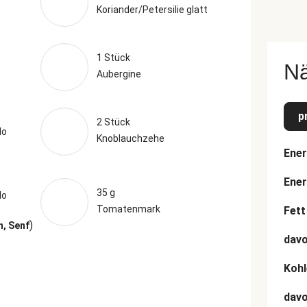
Koriander/Petersilie glatt
1 Stück
N
Aubergine
p
2 Stück
lo
Knoblauchzehe
Ener
Ener
35 g
lo
Tomatenmark
Fett
)
, Senf
davo
Kohl
dav