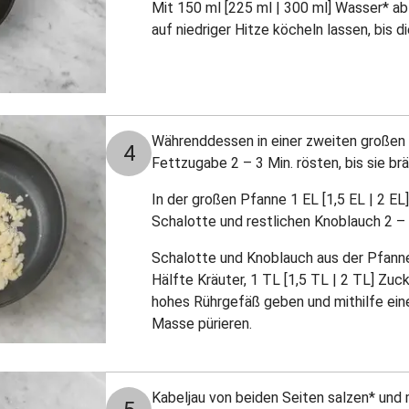
Mit 150 ml [225 ml | 300 ml] Wasser* a
auf niedriger Hitze köcheln lassen, bis d
Währenddessen in einer zweiten große
4
Fettzugabe 2 – 3 Min. rösten, bis sie b
In der großen Pfanne 1 EL [1,5 EL | 2 EL]
Schalotte und restlichen Knoblauch 2 –
Schalotte und Knoblauch aus der Pfan
Hälfte Kräuter, 1 TL [1,5 TL | 2 TL] Zuck
hohes Rührgefäß geben und mithilfe eine
Masse pürieren.
Kabeljau von beiden Seiten salzen* und m