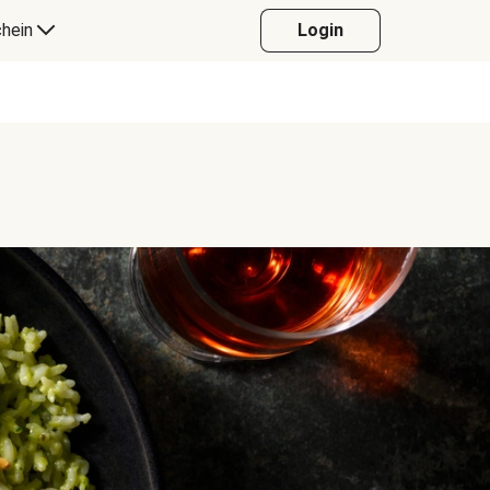
hein
Login