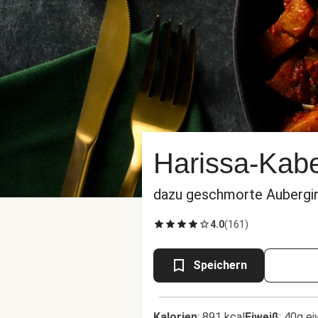
Harissa-Kabe
dazu geschmorte Aubergi
4.0
(
161
)
Speichern
Kalorien
:
891 kcal
Eiweiß
:
40g ei