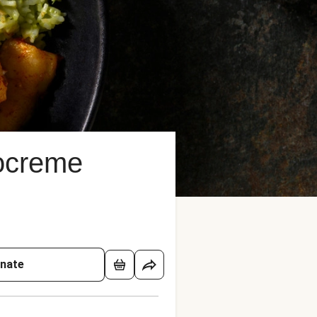
docreme
onate