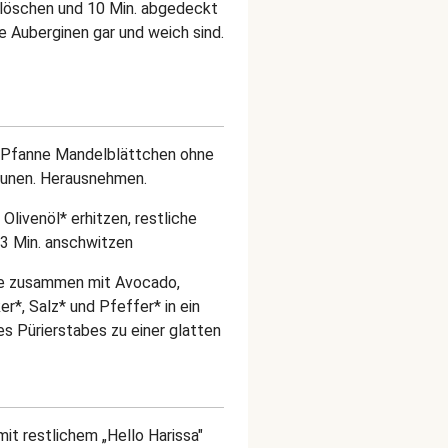
blöschen und 10 Min. abgedeckt
ie Auberginen gar und weich sind.
n Pfanne Mandelblättchen ohne
räunen. Herausnehmen.
 Olivenöl* erhitzen, restliche
 3 Min. anschwitzen
ne zusammen mit Avocado,
er*, Salz* und Pfeffer* in ein
s Pürierstabes zu einer glatten
it restlichem „Hello Harissa"