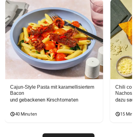
Cajun-Style Pasta mit karamellisiertem
Chili con
Bacon
Nachos
und gebackenen Kirschtomaten
dazu saur
40 Minuten
15 Minu