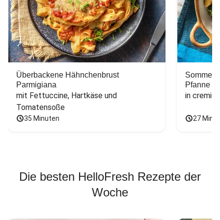
Überbackene Hähnchenbrust
Sommerlic
Parmigiana
Pfanne
mit Fettuccine, Hartkäse und 
in cremig
Tomatensoße
35 Minuten
27 Minu
Die besten HelloFresh Rezepte der
Woche