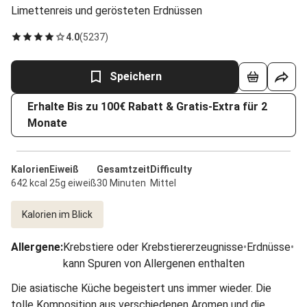
Limettenreis und gerösteten Erdnüssen
4.0
(
5237
)
Speichern
Erhalte Bis zu 100€ Rabatt & Gratis-Extra für 2
Monate
Kalorien
Eiweiß
Gesamtzeit
Difficulty
642 kcal
25g eiweiß
30 Minuten
Mittel
Kalorien im Blick
Allergene
:
Krebstiere oder Krebstiererzeugnisse
•
Erdnüsse
•
kann Spuren von Allergenen enthalten
Die asiatische Küche begeistert uns immer wieder. Die
tolle Komposition aus verschiedenen Aromen und die