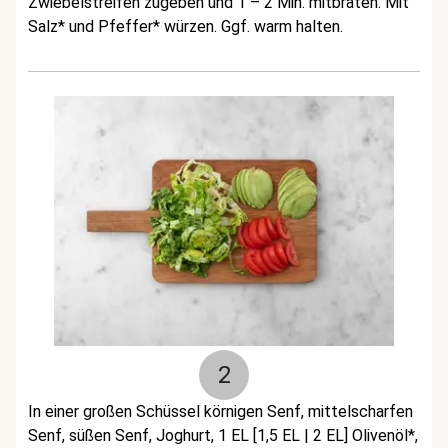
Zwiebelstreifen zugeben und 1 – 2 Min. mitbraten. Mit
Salz* und Pfeffer* würzen. Ggf. warm halten.
2
In einer großen Schüssel körnigen Senf,
mittelscharfen
Senf,
süßen Senf, Joghurt, 1 EL [1,5 EL | 2 EL] Olivenöl*,