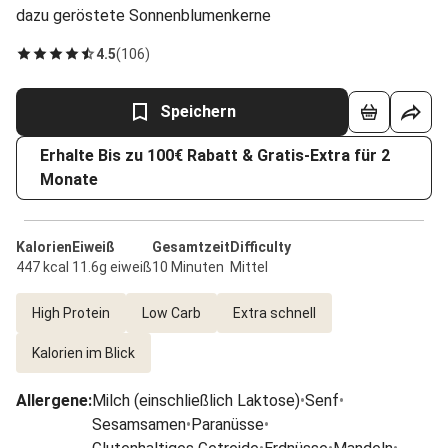
dazu geröstete Sonnenblumenkerne
4.5
(
106
)
Speichern
Erhalte Bis zu 100€ Rabatt & Gratis-Extra für 2
Monate
Kalorien
Eiweiß
Gesamtzeit
Difficulty
447 kcal
11.6g eiweiß
10 Minuten
Mittel
High Protein
Low Carb
Extra schnell
Kalorien im Blick
Allergene
:
Milch (einschließlich Laktose)
•
Senf
•
Sesamsamen
•
Paranüsse
•