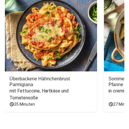
Überbackene Hähnchenbrust
Sommerlic
Parmigiana
Pfanne
mit Fettuccine, Hartkäse und 
in cremig
Tomatensoße
35 Minuten
27 Minu