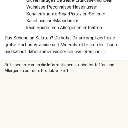
Glutenhaltiges Getreide
•
Erdnüsse
•
Mandeln
•
Walnüsse
•
Pecannüsse
•
Haselnüsse
•
Schalenfrüchte
•
Soja
•
Pistazien
•
Sellerie
•
Kaschunüsse
•
Macadamia
•
kann Spuren von Allergenen enthalten
Das Schöne an Salaten? Du holst Dir unkompliziert eine
große Portion Vitamine und Mineralstoffe auf den Tisch
und kannst dabei immer wieder neu variieren und
kombinieren! Obendrein ist Gemüse ein toller Ballaststoff-
Lieferant. Dazu eine Portion proteinreiches Fleisch und
Bitte beachte auch die Informationen zu Inhaltsstoffen und
Allergenen auf dem Produktetikett.
dieser bunte Salat macht satt und glücklich!