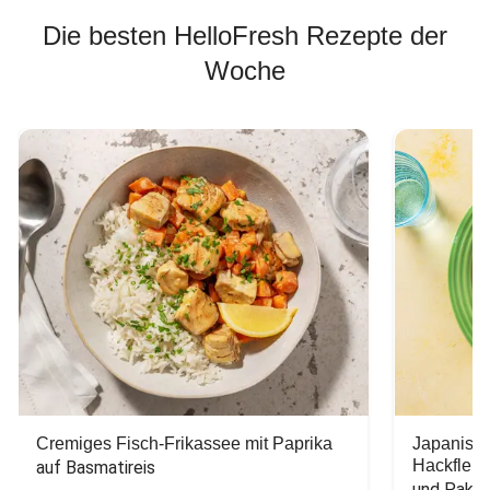
Die besten HelloFresh Rezepte der
Woche
Cremiges Fisch-Frikassee mit Paprika
Japanisc
Hackfleis
auf Basmatireis
und Pak C