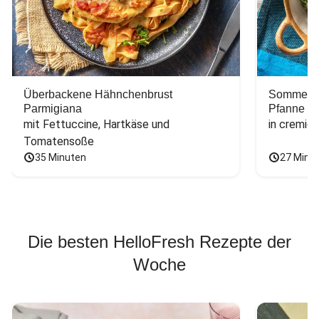
Überbackene Hähnchenbrust
Sommerlic
Parmigiana
Pfanne
mit Fettuccine, Hartkäse und 
in cremig
Tomatensoße
35 Minuten
27 Minu
Die besten HelloFresh Rezepte der
Woche