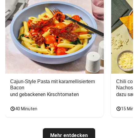
Cajun-Style Pasta mit karamellisiertem
Chili con
Bacon
Nachos
und gebackenen Kirschtomaten
dazu saur
40 Minuten
15 Minu
Mehr entdecken