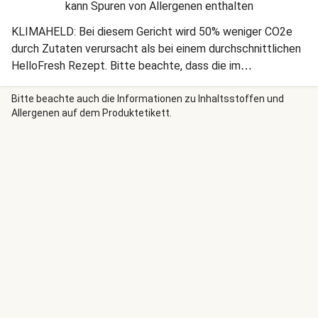
kann Spuren von Allergenen enthalten
KLIMAHELD: Bei diesem Gericht wird 50% weniger CO2e
durch Zutaten verursacht als bei einem durchschnittlichen
HelloFresh Rezept. Bitte beachte, dass die im
Lieferumfang enthaltene Schale der Zitrone
möglicherweise konventionell mit Bienenwachs behandelt
Bitte beachte auch die Informationen zu Inhaltsstoffen und
Allergenen auf dem Produktetikett.
wurde und diese somit nicht als vegan ausgewiesen
werden kann. Für die Zubereitung des Gerichts wird die
Schale der Zitrone jedoch nicht benötigt. Hier kommt das
perfekte Gericht für einen gemütlichen Abend.
Unkompliziert in der Zubereitung und unheimlich gut im
Geschmack verschönert es Dir Deinen Tag.