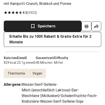
mit Kampott-Crunch, Brokkoli und Porree
4.5
(
5923
)
Speichern
Erhalte Bis zu 100€ Rabatt & Gratis-Extra für 2
Monate
Kalorien
Eiweiß
Gesamtzeit
Difficulty
829 kcal
23.1g eiweiß
40 Minuten
Mittel
Thermomix
Vegan
Allergene
:
Weizen
•
Senf
•
Sellerie
•
Milch (einschließlich Laktose)
•
Eier
•
Weichtiere (Mollusken)
•
Schalenfrüchte
•
Fisch
•
Krebstiere
•
Weizen
•
Senf
•
Sellerie
•
Soja
•